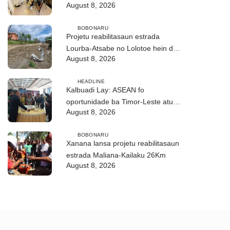
August 8, 2026
ho fuan”
BOBONARU
Projetu reabilitasaun estrada
Lourba-Atsabe no Lolotoe hein de’it
August 8, 2026
vistu tribunál
HEADLINE
Kalbuadi Lay: ASEAN fo
oportunidade ba Timor-Leste atu
August 8, 2026
aselera transformasaun ekonómika
BOBONARU
Xanana lansa projetu reabilitasaun
estrada Maliana-Kailaku 26Km
August 8, 2026