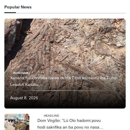
Popular News
BOBONARU
Xanana hala’o vizita-haree direta Fósil Iktosauru iha Foho
Lesululi Kailaku
August 8, 2026
HEADLINE
Dom Virgílio: “Lú Olo hadomi povu
hodi sakrifika an ba povu no nasaun