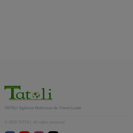
koñesimentu foun (Parte I)
August 9, 2026
DILI
Prezidénsia Repúblika atribui prémiu DIM 2026
ba atleta manán-na’in sira
August 8, 2026
TATOLI Agência Noticiosa de Timor-Leste
© 2026 TATOLI. All rights reserved.