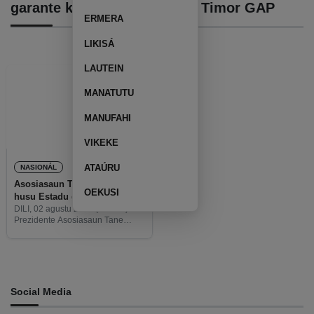
garante kombustivel liuhosi Timor GAP
ERMERA
LIKISÁ
LAUTEIN
MANATUTU
MANUFAHI
VIKEKE
ATAÚRU
NASIONÁL
Asosiasaun Tane Konsumidór
OEKUSI
husu Estadu garante
kombustível liuhosi Timor
DILI, 02 agustu 2022 (TATOLI)—
Prezidente Asosiasaun Tane
GAP
Konsumidor, António Ramos da
Silva hateten, situasaun hanesan
ne’e prezensa Estadu tenke iha,
labele husik kompañia sira mak
determina folin mina, maske
Social Media