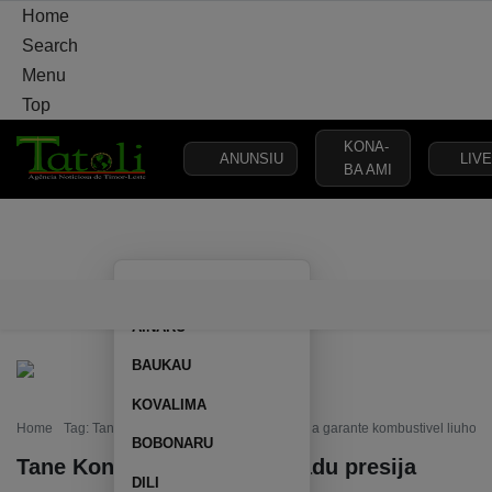
Home
Search
Menu
Top
KONA-
ANUNSIU
LIVE
BA AMI
VARANDA
MUNISÍPIU
ELEISAUN
POLÍTIKA
DEFEZA
AILEU
VARANDA
MUNISÍPIU
ELEISAUN
POLÍTIKA
DEFEZA
AINARU
BAUKAU
KOVALIMA
Home
Tag: Tane Konsumidór husu Estadu presija garante kombustivel liuhosi
BOBONARU
Tane Konsumidór husu Estadu presija
DILI