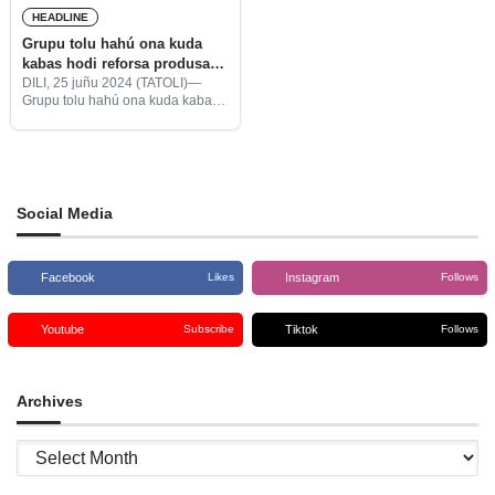
HEADLINE
Grupu tolu hahú ona kuda
kabas hodi reforsa produsaun
tais
DILI, 25 juñu 2024 (TATOLI)—
Grupu tolu hahú ona kuda kabas
hodi reforsa produsaun tais
ne’ebé sei utiliza ba uniforme iha
servisu administrasaun públika
inklui estudante sira.
Social Media
Facebook
Instagram
Likes
Follows
Youtube
Tiktok
Subscribe
Follows
Archives
Archives