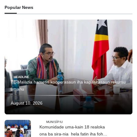
Popular News
HEADLINE
TL-Malázia hametin kooperasaun iha kapasitasaun rekursu
umanu
August 10, 2026
MUNISÍPIU
Komunidade uma-kain 18 realoka
ona ba sira-nia hela fatin iha foho