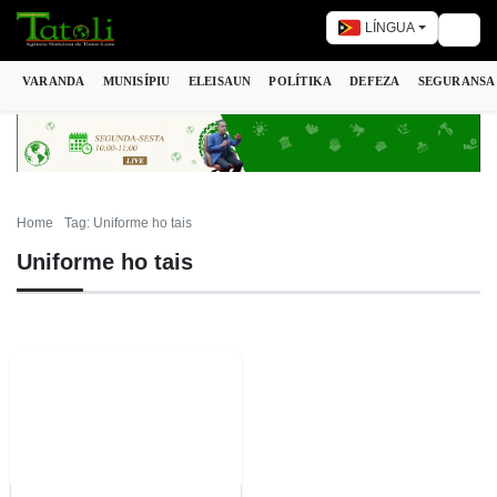
LÍNGUA
Togg
VARANDA
MUNISÍPIU
ELEISAUN
POLÍTIKA
DEFEZA
SEGURANSA
Home
Tag: Uniforme ho tais
Uniforme ho tais