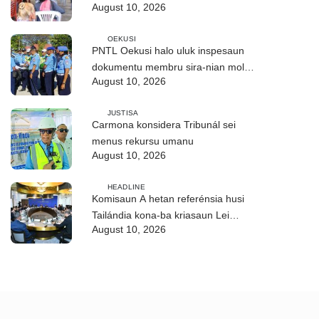
August 10, 2026
Builó okos
OEKUSI
PNTL Oekusi halo uluk inspesaun
dokumentu membru sira-nian molok
August 10, 2026
pasa-revista iha públiku
JUSTISA
Carmona konsidera Tribunál sei
menus rekursu umanu
August 10, 2026
HEADLINE
Komisaun A hetan referénsia husi
Tailándia kona-ba kriasaun Lei
August 10, 2026
Siberkrime