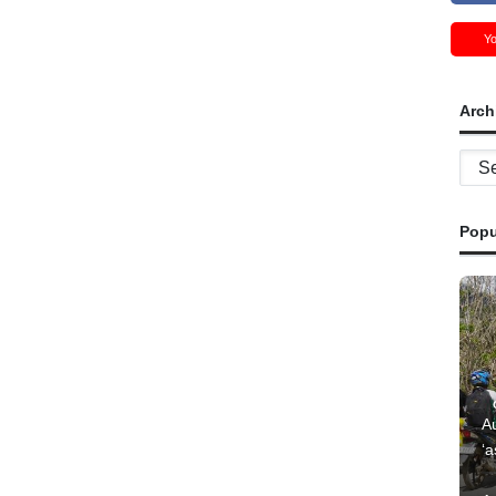
Y
Arch
Archi
Popu
Au
‘a