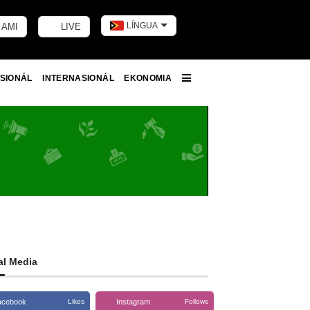
LÍNGUA
 AMI
LIVE
Toggle dark m
SIONÁL
INTERNASIONÁL
EKONOMIA
More
al Media
acebook
Instagram
Likes
Follows