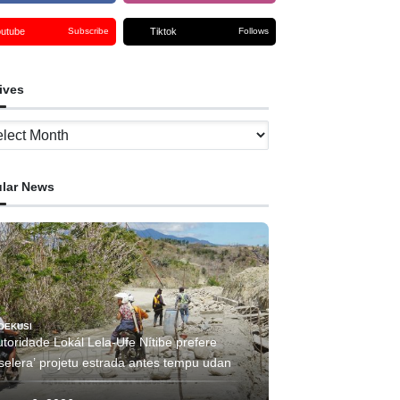
outube
Tiktok
Subscribe
Follows
ives
ves
lar News
OEKUSI
toridade Lokál Lela-Ufe Nítibe prefere
selera’ projetu estrada antes tempu udan