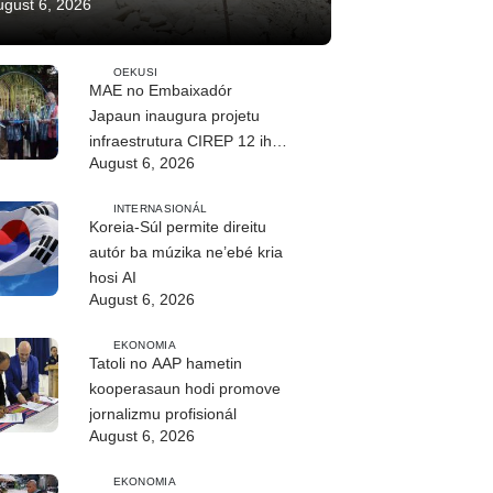
ugust 6, 2026
OEKUSI
MAE no Embaixadór
Japaun inaugura projetu
infraestrutura CIREP 12 iha
August 6, 2026
Nítibe
INTERNASIONÁL
Koreia-Súl permite direitu
autór ba múzika ne’ebé kria
hosi AI
August 6, 2026
EKONOMIA
Tatoli no AAP hametin
kooperasaun hodi promove
jornalizmu profisionál
August 6, 2026
EKONOMIA