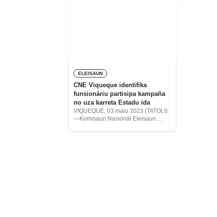
ELEISAUN
CNE Viqueque identifika
funsionáriu partisipa kampaña
no uza karreta Estadu ida
VIQUEQUE, 03 maiu 2023 (TATOLI)
—Komisaun Nasionál Eleisaun
(CNE, sigla portugés) munisípiu
Viqueque identifika iha funsionáriu
balun partisipa iha kampaña
eleitorál ba Eleisaun Parlamentár
2023 no uza fasilidade Estadu.