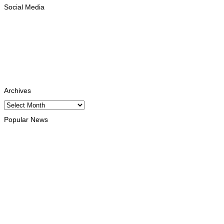
Social Media
Facebook
Likes
Instagram
Follows
Youtube
Subscribe
Tiktok
Follows
Archives
Archives
Popular News