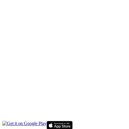
KAPITÁL
DESPORTU
NASIONÁL
INTERNASIONÁL
EKONOMIA
EDUKASAUN
SAÚDE
MULTIMÉDIA
LIVE TV