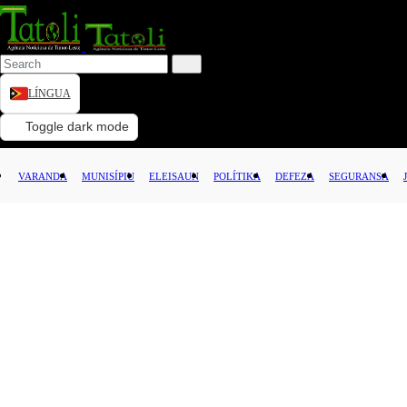
LÍNGUA
VARANDA
Toggle dark mode
MUNISÍPIU
VARANDA
MUNISÍPIU
ELEISAUN
POLÍTIKA
DEFEZA
SEGURANSA
ELEISAUN
POLÍTIKA
DEFEZA
SEGURANSA
JUSTISA
LEI