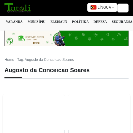
LÍNGUA
Togg
VARANDA
MUNISÍPIU
ELEISAUN
POLÍTIKA
DEFEZA
SEGURANSA
Home
Tag: Augosto da Conceicao Soares
Augosto da Conceicao Soares