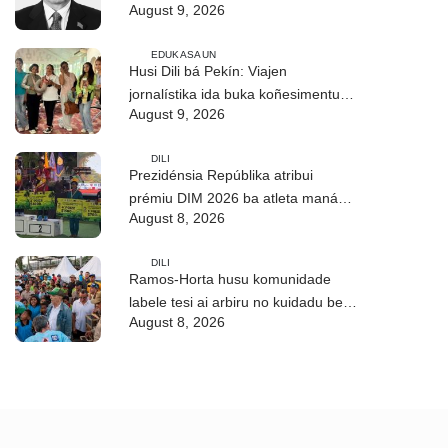
August 9, 2026
EDUKASAUN
Husi Dili bá Pekín: Viajen
jornalístika ida buka koñesimentu
August 9, 2026
foun (Parte I)
DILI
Prezidénsia Repúblika atribui
prémiu DIM 2026 ba atleta manán-
August 8, 2026
na’in sira
DILI
Ramos-Horta husu komunidade
labele tesi ai arbiru no kuidadu bee-
August 8, 2026
matan