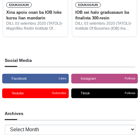
EDUKASAUN
EDUKASAUN
Xina apoiu osan ba IOB loke
IOB sei halo graduasaun ba
kursu lian mandarin
finalista 300-resin
DILI, 03 setembru 2020 (TATOLI)-
DILI, 03 setembru 2020 (TATOLI)-
Magnífiku Reitór Institute Of
Institute Of Bussines (IOB) iha
Bussines (IOB), Augostoda
tempu badak sei halo
Conceição Soares, hateten
graduasaunba estudante finalista
Governu Xina fó ona apoiu osan
hamutuk 300-resin hafoin hetan
pruvolta $ 38.000 hodi instala ona
despaixu husi Governu liuhusi
eskritóriu Institute Confosius
Ministériu Ensinu Superiór
Siénsia no
Social Media
Facebook
Instagram
Likes
Follows
Youtube
Tiktok
Subscribe
Follows
Archives
Archives