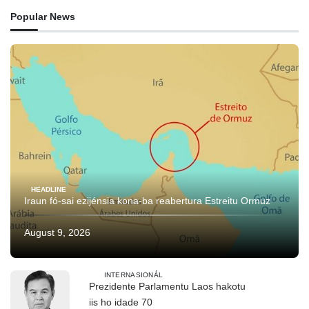
Popular News
HEADLINE
Iraun fó-sai ezijénsia kona-ba reabertura Estreitu Ormuz
August 9, 2026
INTERNASIONÁL
Prezidente Parlamentu Laos hakotu
iis ho idade 70