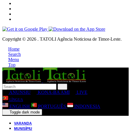
Copyright © 2026 . TATOLI Agência Noticiosa de Timor-Leste.
Home
Search
Menu
Top
ANUNSIU
KONA-BA AMI
LIVE
LÍNGUA
ENGLISH
PORTUGUÊS
INDONESIA
Toggle dark mode
VARANDA
MUNISÍPIU