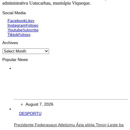
administrativu Uatucarbau, munisípiu Viqueque.
Social Media
Facebook
Likes
Instagram
Follows
Youtube
Subscribe
Tiktok
Follows
Archives
Archives
Popular News
EKONOMIA
TL no Malázia diskute hemetin kooperasaun iha área turizmu
no edukasaun
August 7, 2026
DESPORTU
Prezidente Federasaun Atletizmu Ázia elójia Timor-Leste ba