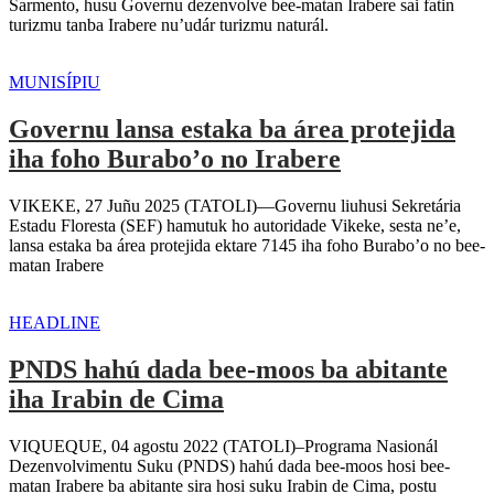
Sarmento, husu Governu dezenvolve bee-matan Irabere sai fatin
turizmu tanba Irabere nu’udár turizmu naturál.
MUNISÍPIU
Governu lansa estaka ba área protejida
iha foho Burabo’o no Irabere
VIKEKE, 27 Juñu 2025 (TATOLI)—Governu liuhusi Sekretária
Estadu Floresta (SEF) hamutuk ho autoridade Vikeke, sesta ne’e,
lansa estaka ba área protejida ektare 7145 iha foho Burabo’o no bee-
matan Irabere
HEADLINE
PNDS hahú dada bee-moos ba abitante
iha Irabin de Cima
VIQUEQUE, 04 agostu 2022 (TATOLI)–Programa Nasionál
Dezenvolvimentu Suku (PNDS) hahú dada bee-moos hosi bee-
matan Irabere ba abitante sira hosi suku Irabin de Cima, postu