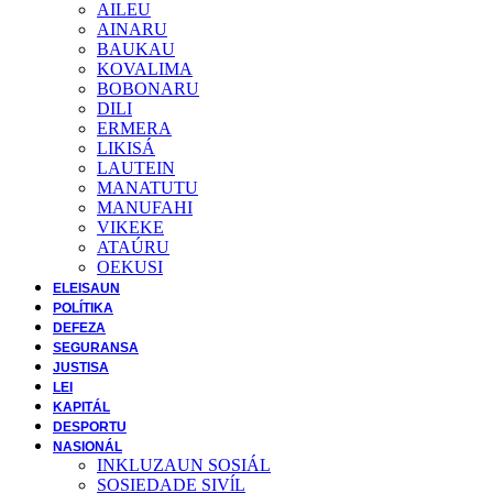
AILEU
AINARU
BAUKAU
KOVALIMA
BOBONARU
DILI
ERMERA
LIKISÁ
LAUTEIN
MANATUTU
MANUFAHI
VIKEKE
ATAÚRU
OEKUSI
ELEISAUN
POLÍTIKA
DEFEZA
SEGURANSA
JUSTISA
LEI
KAPITÁL
DESPORTU
NASIONÁL
INKLUZAUN SOSIÁL
SOSIEDADE SIVĺL