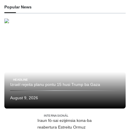
Popular News
HEADLINE
Izraél rejeita planu pontu 15 husi Trump ba Gaza
August 9, 2026
INTERNASIONÁL
Iraun fó-sai ezijénsia kona-ba
reabertura Estreitu Ormuz