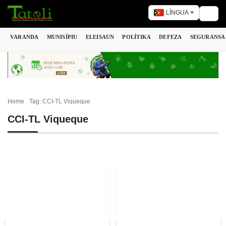
LÍNGUA
Togg
VARANDA
MUNISÍPIU
ELEISAUN
POLÍTIKA
DEFEZA
SEGURANSA
Home
Tag: CCI-TL Viqueque
CCI-TL Viqueque