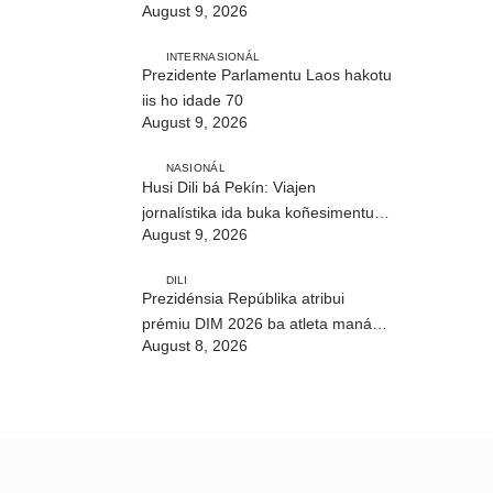
August 9, 2026
INTERNASIONÁL
Prezidente Parlamentu Laos hakotu
iis ho idade 70
August 9, 2026
NASIONÁL
Husi Dili bá Pekín: Viajen
jornalístika ida buka koñesimentu
August 9, 2026
foun (Parte I)
DILI
Prezidénsia Repúblika atribui
prémiu DIM 2026 ba atleta manán-
August 8, 2026
na’in sira