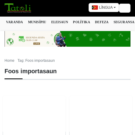
LÍNGUA
Togg
VARANDA
MUNISÍPIU
ELEISAUN
POLÍTIKA
DEFEZA
SEGURANSA
Home
Tag: Foos importasaun
Foos importasaun