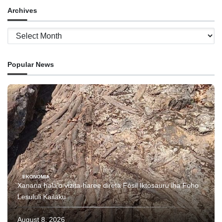
Archives
Archives
Popular News
EKONOMIA
Xanana hala’o vizita-haree direta Fósil Iktosauru iha Foho
Lesululi Kailaku
August 8, 2026