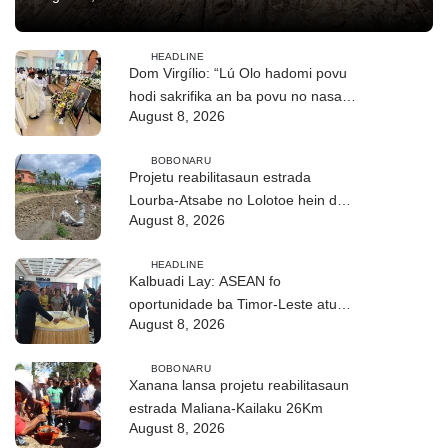
HEADLINE
Dom Virgílio: “Lú Olo hadomi povu
hodi sakrifika an ba povu no nasaun
August 8, 2026
ho fuan”
BOBONARU
Projetu reabilitasaun estrada
Lourba-Atsabe no Lolotoe hein de’it
August 8, 2026
vistu tribunál
HEADLINE
Kalbuadi Lay: ASEAN fo
oportunidade ba Timor-Leste atu
August 8, 2026
aselera transformasaun ekonómika
BOBONARU
Xanana lansa projetu reabilitasaun
estrada Maliana-Kailaku 26Km
August 8, 2026