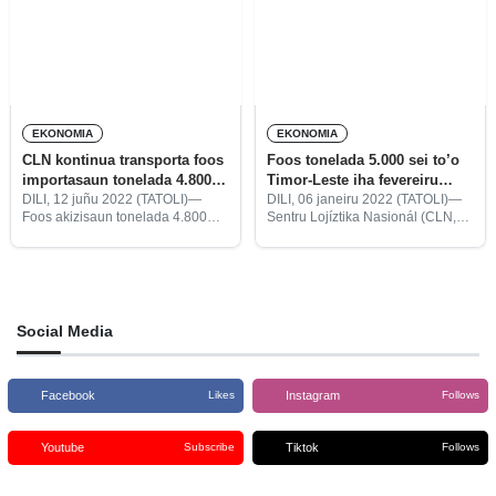
armazenamentu Bebora.
importasaun tonelada
EKONOMIA
EKONOMIA
CLN kontinua transporta foos
Foos tonelada 5.000 sei to’o
importasaun tonelada 4.800
Timor-Leste iha fevereiru
ba armazen nasionál
2022
DILI, 12 juñu 2022 (TATOLI)—
DILI, 06 janeiru 2022 (TATOLI)—
Foos akizisaun tonelada 4.800
Sentru Lojíztika Nasionál (CLN,
hosi Vietname to’o ona iha Portu
sigla portugés) halo ona
Dili iha loron sesta (10/06) no
akizisaun foos tonelada 5.000
daudaun Sentru Lojístika
hosi Tailándia, ne’ebé tuir planu
Nasionál (CLN, sigla portugés)
sei to’o Timor-Leste iha fevereiru
kontinua transporta
2022.
Social Media
Facebook
Instagram
Likes
Follows
Youtube
Tiktok
Subscribe
Follows