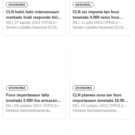
EKONOMIA
NASIONÁL
CLN hahú halo intervensaun
CLN sei importa tan foos
merkadu hodi responde folin
tonelada 4.000 resin hosi
foos sa’e
nasaun rua
DILI, 07 agostu 2023 (TATOLI)—
DILI, 11 jullu 2023 (TATOLI)—
Sentru Lojístika Nasionál (CLN,
Sentru Lojístiku Nasionál (CLN,
sigla portugés), iha segunda ne’e,
sigla portugés), planeia ona iha
hahú halo intervensaun merkadu
tinan ne’e sei sosa foos hamutuk
atu responde ba kondisaun folin
toneleda 4.125 hosi nasaun
foos importasaun sa’e maka’as
Vientame no Índia.
iha munisípiu balun,
EKONOMIA
EKONOMIA
Foos importasaun falta
CLN planeia sosa tan foos
tonelada 2.000 iha armazen
importasaun tonelada 10.000
Bebora
tinan oin
DILI, 03 outubru 2022 (TATOLI)—
DILI, 03 outubru 2022 (TATOLI)—
Diretora Aprovizionamentu
Diretora Aprovizionamentu
Armazenamentu no Estokajen,
Armazenamentu no Estokajen,
Adelina Andrade, hateten, foos
Adelina Andrade, hateten,
akizasaun hosi nasaun Vietname
Governu liuhosi Sentru Lojístika
tonelada 4.750 daudaun ne’e
Nasionál (CLN, sigla portugés)
falta tonelada 2.000 iha
iha ona planu atu sosa tan foos