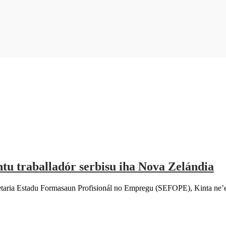
u traballadór serbisu iha Nova Zelándia
ria Estadu Formasaun Profisionál no Empregu (SEFOPE), Kinta ne’e, 