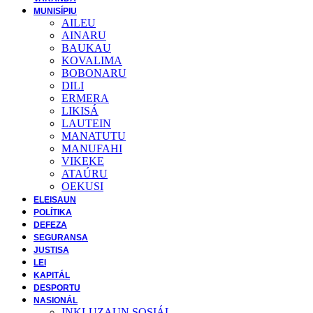
MUNISÍPIU
AILEU
AINARU
BAUKAU
KOVALIMA
BOBONARU
DILI
ERMERA
LIKISÁ
LAUTEIN
MANATUTU
MANUFAHI
VIKEKE
ATAÚRU
OEKUSI
ELEISAUN
POLÍTIKA
DEFEZA
SEGURANSA
JUSTISA
LEI
KAPITÁL
DESPORTU
NASIONÁL
INKLUZAUN SOSIÁL