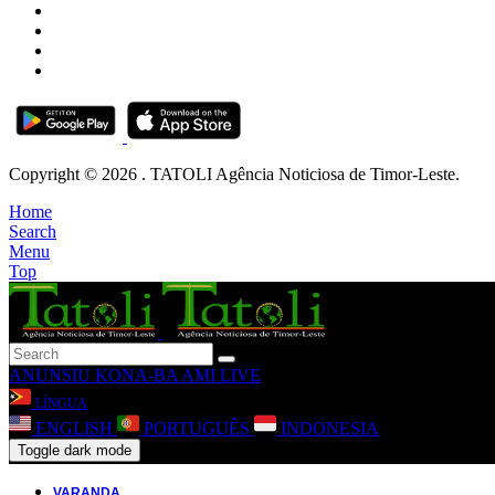
Copyright © 2026 . TATOLI Agência Noticiosa de Timor-Leste.
Home
Search
Menu
Top
ANUNSIU
KONA-BA AMI
LIVE
LÍNGUA
ENGLISH
PORTUGUÊS
INDONESIA
Toggle dark mode
VARANDA