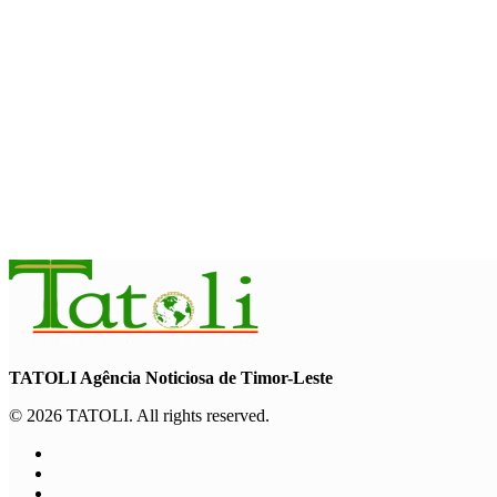
BOBONARU
Projetu reabilitasaun estrada Lourba-Atsabe no Lolotoe hein de’i
August 8, 2026
TATOLI Agência Noticiosa de Timor-Leste
© 2026 TATOLI. All rights reserved.