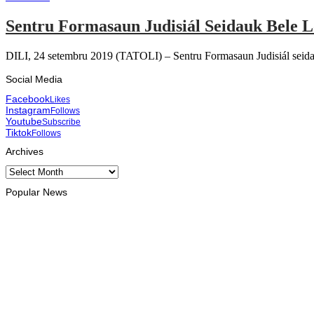
Sentru Formasaun Judisiál Seidauk Bele 
DILI, 24 setembru 2019 (TATOLI) – Sentru Formasaun Judisiál seidauk
Social Media
Facebook
Likes
Instagram
Follows
Youtube
Subscribe
Tiktok
Follows
Archives
Archives
Popular News
DILI
Prezidénsia Repúblika atribui prémiu DIM 2026 ba atleta manán
August 8, 2026