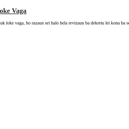
Loke Vaga
 loke vaga, ho razaun sei halo hela revizaun ba dekretu lei kona ba s
-na’in sira