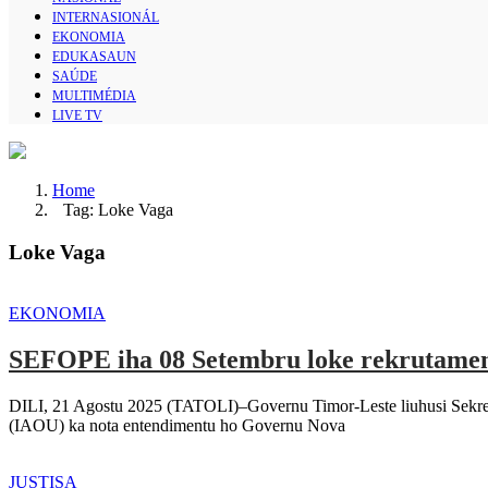
INTERNASIONÁL
EKONOMIA
EDUKASAUN
SAÚDE
MULTIMÉDIA
LIVE TV
Home
Tag: Loke Vaga
Loke Vaga
EKONOMIA
SEFOPE iha 08 Setembru loke rekrutament
DILI, 21 Agostu 2025 (TATOLI)–Governu Timor-Leste liuhusi Sekreta
(IAOU) ka nota entendimentu ho Governu Nova
JUSTISA