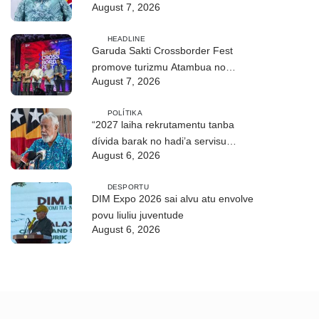
August 7, 2026
ASEAN
HEADLINE
Garuda Sakti Crossborder Fest
promove turizmu Atambua no
August 7, 2026
hametin relasaun TL–Indonézia
POLÍTIKA
“2027 laiha rekrutamentu tanba
dívida barak no hadi’a servisu
August 6, 2026
bazeia ba grau”
DESPORTU
DIM Expo 2026 sai alvu atu envolve
povu liuliu juventude
August 6, 2026