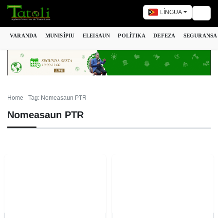
LÍNGUA
Togg
VARANDA
MUNISÍPIU
ELEISAUN
POLÍTIKA
DEFEZA
SEGURANSA
Home
Tag: Nomeasaun PTR
Nomeasaun PTR