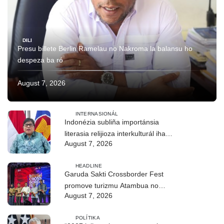
DILI
Presu billete Berlin Ramelau no Nakroma la balansu ho
despeza ba ró
August 7, 2026
INTERNASIONÁL
Indonézia subliña importánsia
literasia relijioza interkulturál iha
August 7, 2026
ASEAN
HEADLINE
Garuda Sakti Crossborder Fest
promove turizmu Atambua no
August 7, 2026
hametin relasaun TL–Indonézia
POLÍTIKA