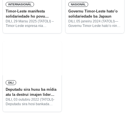
INTERNASIONÁL
NASIONÁL
Timor-Leste manifesta
Governu Timor-Leste hato’o
solidariedade ho povu
solidariedade ba Japaun
Tailándia no Myanmar
DILI, 29 Marsu 2025 (TATOLI) –
DILI, 05 janeiru 2024 (TATOLI)—
Timor-Leste espresa nia
Governu Timor-Leste hato’o ninia
konsternasaun no solidariedade
solidariedade ba povu no
ho Governu no povu Tailándia no
Governu Japaun, relasiona ho rai
Myanmar, ne’ebé afetadu husi rai-
nakdoko ho magnitude 7,6 iha
nakdoko ho magnitude 7,7.
eskala ne’ebé to’o iha Peninsula
Noto iha
DILI
Deputadu sira husu ba mídia
atu la destrui imajen lider
Igreja Katólika
DILI, 03 outubru 2022 (TATOLI)-
Deputadu sira hosi bankada
Frente Revolusionária Timor-
Leste Independente (Fretilin),
Partidu Demokrátiku (PD) no
Kmanek Haburas Unidade
Nasionál Timor Oan (KHUNTO)