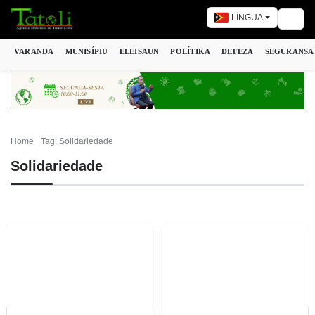
LÍNGUA
Togg
VARANDA
MUNISÍPIU
ELEISAUN
POLÍTIKA
DEFEZA
SEGURANSA
Home
Tag: Solidariedade
Solidariedade