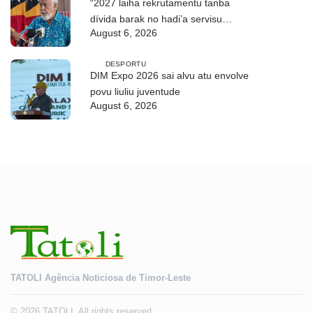
“2027 laiha rekrutamentu tanba
dívida barak no hadi’a servisu
August 6, 2026
bazeia ba grau”
DESPORTU
DIM Expo 2026 sai alvu atu envolve
povu liuliu juventude
August 6, 2026
TATOLI Agência Noticiosa de Timor-Leste
© 2026 TATOLI. All rights reserved.