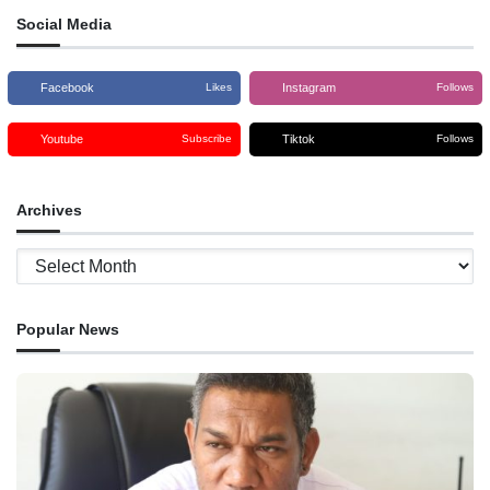
liuhosi deklarasaun polítika iha
Social Media
plenária,
Facebook
Instagram
Likes
Follows
Youtube
Tiktok
Subscribe
Follows
Archives
Archives
Popular News