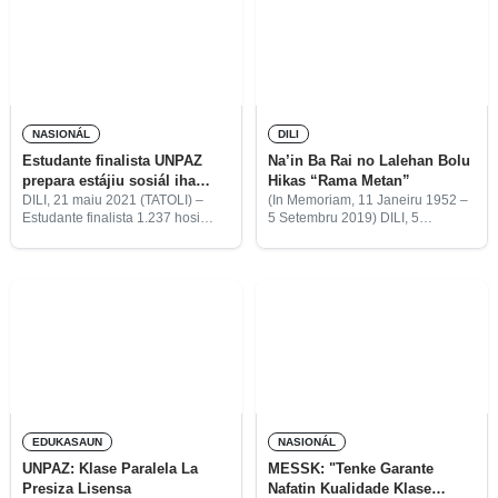
NASIONÁL
DILI
Estudante finalista UNPAZ
Na’in Ba Rai no Lalehan Bolu
prepara estájiu sosiál iha
Hikas “Rama Metan”
Ermera
DILI, 21 maiu 2021 (TATOLI) –
(In Memoriam, 11 Janeiru 1952 –
Estudante finalista 1.237 hosi
5 Setembru 2019) DILI, 5
Universidade da Paz (UNPAZ)
setembru 2019 (TATOLI)—Aman
preparadu ona atu iha loron 27
Lalehan iha leten no aas, tuur iha
maiu ne’e, hala’o estájiu sosiál
lalehan nia kadunan, hana tun
iha Suku Remarhei ho
rama-oan hanaran “Rama
EDUKASAUN
NASIONÁL
UNPAZ: Klase Paralela La
MESSK: "Tenke Garante
Presiza Lisensa
Nafatin Kualidade Klase