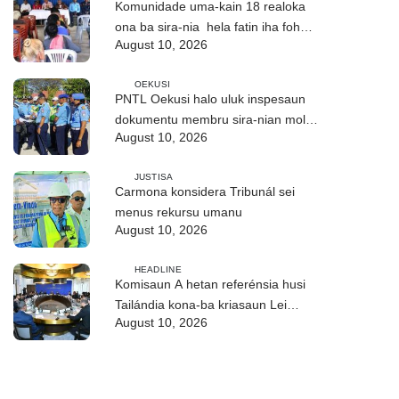
Komunidade uma-kain 18 realoka
ona ba sira-nia hela fatin iha foho
August 10, 2026
Builó okos
OEKUSI
PNTL Oekusi halo uluk inspesaun
dokumentu membru sira-nian molok
August 10, 2026
pasa-revista iha públiku
JUSTISA
Carmona konsidera Tribunál sei
menus rekursu umanu
August 10, 2026
HEADLINE
Komisaun A hetan referénsia husi
Tailándia kona-ba kriasaun Lei
August 10, 2026
Siberkrime