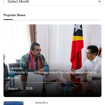
Popular News
HEADLINE
TL-Malázia hametin kooperasaun iha kapasitasaun rekursu
umanu
August 10, 2026
MUNISÍPIU