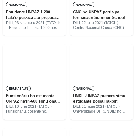
NASIONÁL
NASIONÁL
Estudante UNPAZ 1.200
CNC no UNPAZ partisipa
hala’o peskiza atu prepara
formasaun Summer School
matéria ezame sientífiku
DILI, 03 setembru 2021 (TATOLI)
DILI, 22 jullu 2021 (TATOLI)-
– Estudante finalista 1.200 hosi
Centro Nacional Chega (CNC) no
Universidade da Paz (UNPAZ)
Universidade da Paz (UNPAZ)
realiza ona peskiza hodi prepara
partisipa formasaun School
matéria ezame obra sientífiku
Southeast Asian University
hodi hakat ba judisium.
Partnership for Peacebuilding and
Conflict Transformation (SAUP) ka
Summer School
EDUKASAUN
NASIONÁL
Funsionáriu ho estudante
UNDIL-UNPAZ prepara simu
UNPAZ na’in-600 simu ona
estudante Bolsa Hakbiit
vasina
DILI, 10 juñu 2021 (TATOLI)–
DILI, 21 maiu 2021 (TATOLI) –
Funsionáriu, dosente no
Universidade Dili (UNDIL) ho
estudante ativu iha Universidade
Universidade da Paz (UNPAZ)
da Paz (UNPAZ) hamutuk na’in-
prontu simu estudante
600 simu ona vasina AstraZeneca
benefisiáriu bolsa hakbiit na’in-80
hodi prepara an enfrenta prosesu
atu estuda iha fakuldade Siénsia
ensinu aprendizajen perensiál.
Saúde, Enjeñaria no