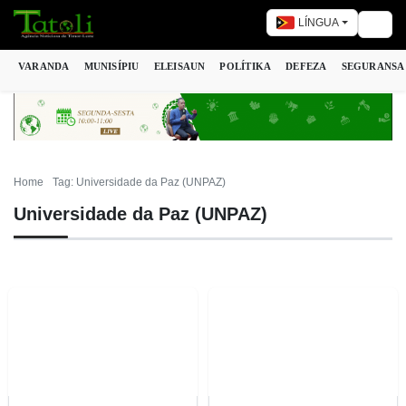
LÍNGUA
Togg
VARANDA
MUNISÍPIU
ELEISAUN
POLÍTIKA
DEFEZA
SEGURANSA
Home
Tag: Universidade da Paz (UNPAZ)
Universidade da Paz (UNPAZ)