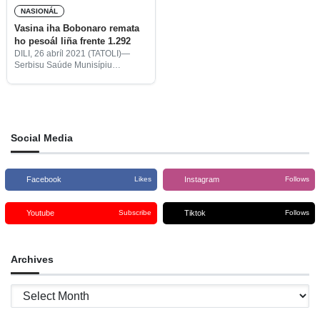
NASIONÁL
Vasina iha Bobonaro remata
ho pesoál liña frente 1.292
DILI, 26 abríl 2021 (TATOLI)—
Serbisu Saúde Munisípiu
Bobonaro remata ona vasina
AstraZeneca ba pesoál liña frente
hamutuk 1.292, iha kinta 22 abríl
tinan ne’e.
Social Media
Facebook
Instagram
Likes
Follows
Youtube
Tiktok
Subscribe
Follows
Archives
Archives