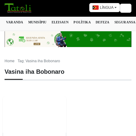
LÍNGUA
Togg
VARANDA
MUNISÍPIU
ELEISAUN
POLÍTIKA
DEFEZA
SEGURANSA
Home
Tag: Vasina iha Bobonaro
Vasina iha Bobonaro