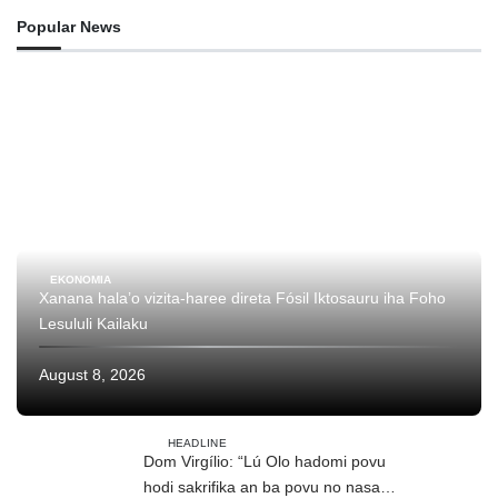
Popular News
EKONOMIA
Xanana hala’o vizita-haree direta Fósil Iktosauru iha Foho
Lesululi Kailaku
August 8, 2026
HEADLINE
Dom Virgílio: “Lú Olo hadomi povu
hodi sakrifika an ba povu no nasaun