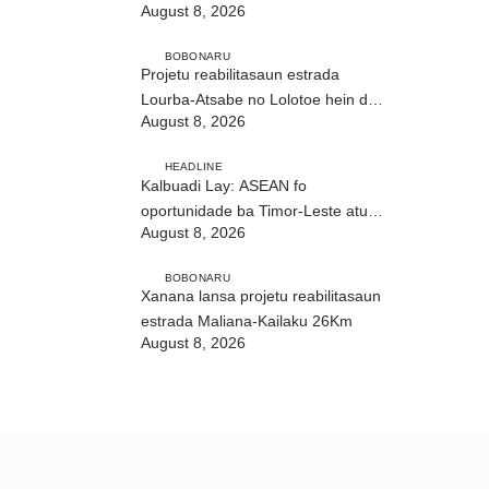
August 8, 2026
ho fuan”
BOBONARU
Projetu reabilitasaun estrada
Lourba-Atsabe no Lolotoe hein de’it
August 8, 2026
vistu tribunál
HEADLINE
Kalbuadi Lay: ASEAN fo
oportunidade ba Timor-Leste atu
August 8, 2026
aselera transformasaun ekonómika
BOBONARU
Xanana lansa projetu reabilitasaun
estrada Maliana-Kailaku 26Km
August 8, 2026