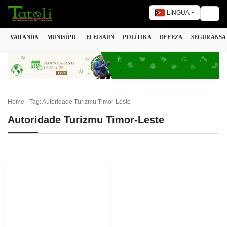
LÍNGUA
Togg
VARANDA
MUNISÍPIU
ELEISAUN
POLÍTIKA
DEFEZA
SEGURANSA
Home
Tag: Autoridade Turizmu Timor-Leste
Autoridade Turizmu Timor-Leste