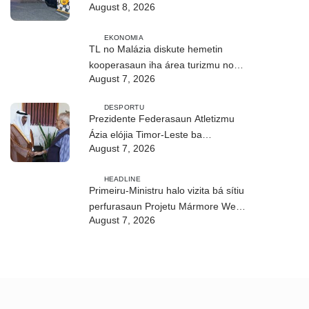
August 8, 2026
EKONOMIA
TL no Malázia diskute hemetin
kooperasaun iha área turizmu no
August 7, 2026
edukasaun
DESPORTU
Prezidente Federasaun Atletizmu
Ázia elójia Timor-Leste ba
August 7, 2026
realizasaun DIM 2026
HEADLINE
Primeiru-Ministru halo vizita bá sítiu
perfurasaun Projetu Mármore We-
August 7, 2026
uah iha Ilimanu