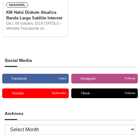
NASIONÁL
KM Hahú Diskute Atualiza
Banda Larga Satélite Internet
DILI, 09 outubru 2019 (TATOLI) –
Ministru Transporte no
Komunikasaun, José Agustinho
da Silva, hamutuk ho Komisaun
Nasionál Aprovizionamentu
(CNA-sigla portugés) aprezenta
proposta deliberasaun rua iha
reuniaun Konsellu Ministru
Social Media
Facebook
Instagram
Likes
Follows
Youtube
Tiktok
Subscribe
Follows
Archives
Archives