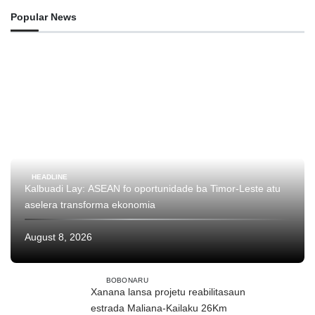
Popular News
HEADLINE
Kalbuadi Lay: ASEAN fo oportunidade ba Timor-Leste atu
aselera transforma ekonomia
August 8, 2026
BOBONARU
Xanana lansa projetu reabilitasaun
estrada Maliana-Kailaku 26Km