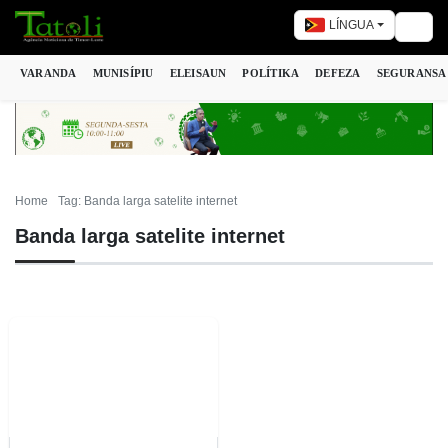
LÍNGUA
Togg
VARANDA
MUNISÍPIU
ELEISAUN
POLÍTIKA
DEFEZA
SEGURANSA
Home
Tag: Banda larga satelite internet
Banda larga satelite internet