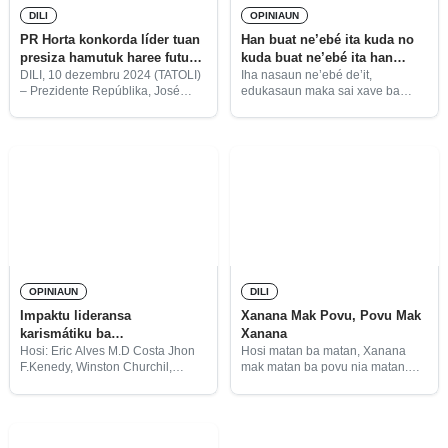
DILI
OPINIAUN
PR Horta konkorda líder tuan
Han buat ne’ebé ita kuda no
presiza hamutuk haree futuru
kuda buat ne’ebé ita han
nasaun
“Tenke promove edukasaun
DILI, 10 dezembru 2024 (TATOLI)
Iha nasaun ne’ebé de’it,
– Prezidente Repúblika, José
edukasaun maka sai xave ba
rai-laran”
Ramos Horta, hatete katak nia
dezenvolvimentu iha setór hotu-
parte la iha rejeisaun ho idea husi
hotu. Maibé la’ós dehan setór
Eis-Prezidente Repúblika
seluk la importante, lae! Ba ha’u-
Francisco Guterres Lú Olo, no Eis-
nia komprensaun maka dehan
Primeiru
katak edukasaun hanesan
OPINIAUN
DILI
Impaktu lideransa
Xanana Mak Povu, Povu Mak
karismátiku ba
Xanana
dezenvolvimentu
Hosi: Eric Alves M.D Costa Jhon
Hosi matan ba matan, Xanana
F.Kenedy, Winston Churchil,
mak matan ba povu nia matan.
Warren Buffet, Soekarno, Jokowi,
Hosi fuan ba fuan, Xanana iha
Nelson Mandela, Martin Luther
povu nia fuan no povu iha
King, Mahatma Gandhi, ema hirak
Xanana nia fuan. Hosi neon ba
ne’e iha atrisaun úniko, tan ne’e
sira