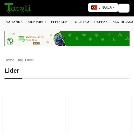
LÍNGUA
Togg
VARANDA
MUNISÍPIU
ELEISAUN
POLÍTIKA
DEFEZA
SEGURANSA
Home
Tag: Lider
Lider