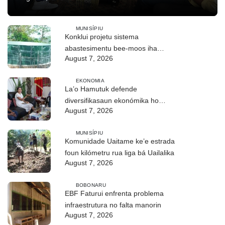
MUNISÍPIU
Konklui projetu sistema
abastesimentu bee-moos iha
August 7, 2026
Lakluta, komunidade hahú asesu
EKONOMIA
La’o Hamutuk defende
diversifikasaun ekonómika ho
August 7, 2026
prioridade ba setór agrikultura
MUNISÍPIU
Komunidade Uaitame ke’e estrada
foun kilómetru rua liga bá Uailalika
August 7, 2026
BOBONARU
EBF Faturui enfrenta problema
infraestrutura no falta manorin
August 7, 2026