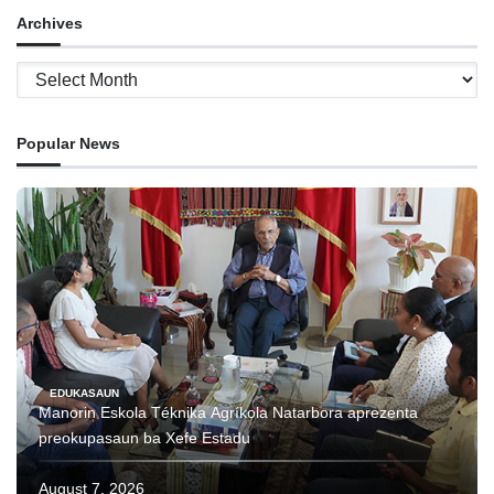
Archives
Archives
Popular News
EDUKASAUN
Manorin Eskola Téknika Agríkola Natarbora aprezenta
preokupasaun ba Xefe Estadu
August 7, 2026