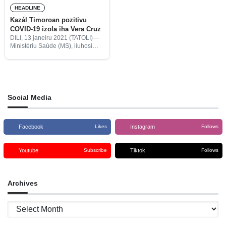
HEADLINE
Kazál Timoroan pozitivu
COVID-19 izola iha Vera Cruz
DILI, 13 janeiru 2021 (TATOLI)—
Ministériu Saúde (MS), liuhosi
komisaun nasionál COVID-19,
transporta ona kazál timoroan ida
ne’ebé pozitivu COVID-19 hosi
kuaretena Batugade munisípiu
Bobonaro hodi izola ona iha sala
Social Media
Facebook
Instagram
Likes
Follows
Youtube
Tiktok
Subscribe
Follows
Archives
Archives