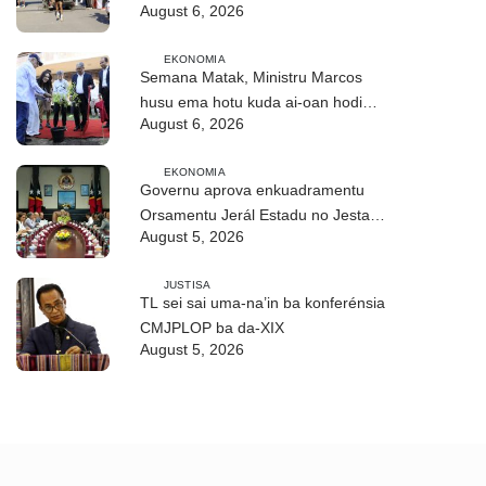
August 6, 2026
partisipa DIM 2026
EKONOMIA
Semana Matak, Ministru Marcos
husu ema hotu kuda ai-oan hodi
August 6, 2026
proteje biodiversidade
EKONOMIA
Governu aprova enkuadramentu
Orsamentu Jerál Estadu no Jestaun
August 5, 2026
Finanseira Públika
JUSTISA
TL sei sai uma-na’in ba konferénsia
CMJPLOP ba da-XIX
August 5, 2026