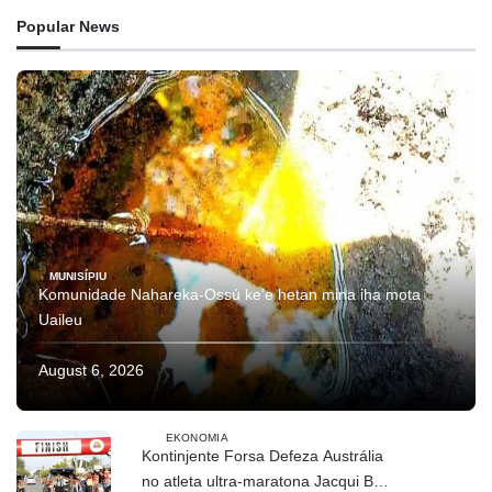
Popular News
MUNISÍPIU
Komunidade Nahareka-Ossú ke’e hetan mina iha mota
Uaileu
August 6, 2026
EKONOMIA
Kontinjente Forsa Defeza Austrália
no atleta ultra-maratona Jacqui Bell