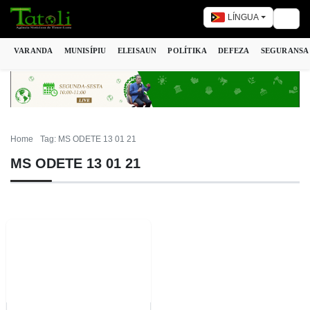
LÍNGUA
Togg
VARANDA
MUNISÍPIU
ELEISAUN
POLÍTIKA
DEFEZA
SEGURANSA
Home
Tag: MS ODETE 13 01 21
MS ODETE 13 01 21