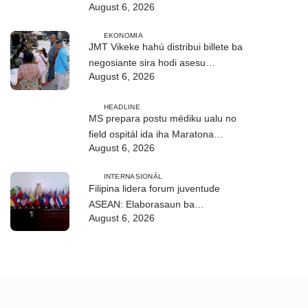
August 6, 2026
EKONOMIA
JMT Vikeke hahú distribui billete ba
negosiante sira hodi asesu
August 6, 2026
merkadu Olobai
HEADLINE
MS prepara postu médiku ualu no
field ospitál ida iha Maratona
August 6, 2026
Internasionál Dili
INTERNASIONÁL
Filipina lidera forum juventude
ASEAN: Elaborasaun ba
August 6, 2026
deklarasaun reziliénsia dijitál