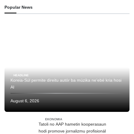
Popular News
HEADLINE
Koreia-Súl permite direitu autór ba múzika ne’ebé kria hosi
AI
August 6, 2026
EKONOMIA
Tatoli no AAP hametin kooperasaun
hodi promove jornalizmu profisionál