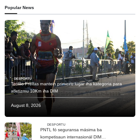
Popular News
DESPORTU
Teófilo Freitas mantein primeiru lugar iha kategoria para
atletizmu 10Km iha DIM
August 8, 2026
DESPORTU
PNTL fó seguransa másima ba
kompetisaun internasionál DIM