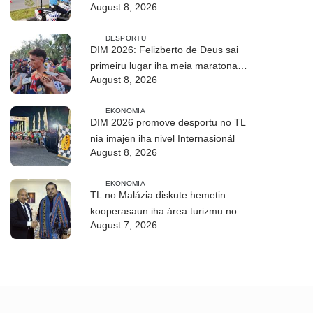
August 8, 2026
2026
DESPORTU
DIM 2026: Felizberto de Deus sai
primeiru lugar iha meia maratona
August 8, 2026
kilómetru 21
EKONOMIA
DIM 2026 promove desportu no TL
nia imajen iha nivel Internasionál
August 8, 2026
EKONOMIA
TL no Malázia diskute hemetin
kooperasaun iha área turizmu no
August 7, 2026
edukasaun