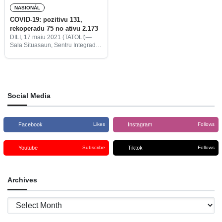
NASIONÁL
COVID-19: pozitivu 131,
rekoperadu 75 no ativu 2.173
DILI, 17 maiu 2021 (TATOLI)—
Sala Situasaun, Sentru Integradu
Jestaun Krize (SIJK), rejista kazu
pozitivu COVID-19 foun hamutuk
131, rekoperadu 75 no kazu ativu
2.173.
Social Media
Facebook
Instagram
Likes
Follows
Youtube
Tiktok
Subscribe
Follows
Archives
Archives