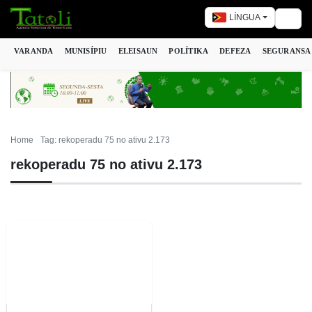
LÍNGUA
Togg
VARANDA
MUNISÍPIU
ELEISAUN
POLÍTIKA
DEFEZA
SEGURANSA
Home
Tag: rekoperadu 75 no ativu 2.173
rekoperadu 75 no ativu 2.173