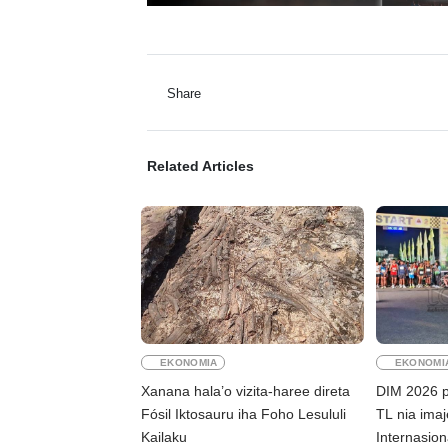
Share
Related Articles
EKONOMIA
EKONOMI
Xanana hala’o vizita-haree direta
DIM 2026 p
Fósil Iktosauru iha Foho Lesululi
TL nia imaj
Kailaku
Internasion