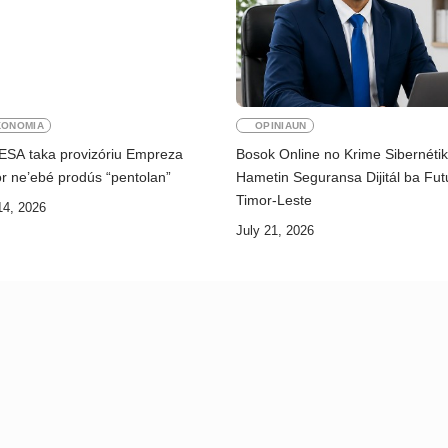
KONOMIA
OPINIAUN
ESA taka provizóriu Empreza
Bosok Online no Krime Sibernéti
r ne’ebé prodús “pentolan”
Hametin Seguransa Dijitál ba Fut
Timor-Leste
14, 2026
July 21, 2026