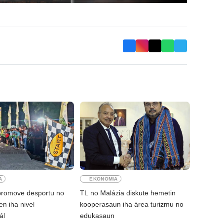
A
EKONOMIA
romove desportu no
TL no Malázia diskute hemetin
en iha nivel
kooperasaun iha área turizmu no
ál
edukasaun