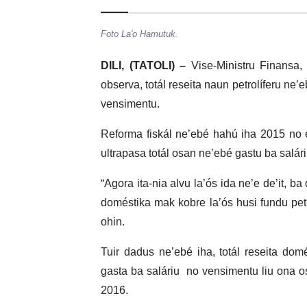
Foto La'o Hamutuk.
DILI, (TATOLI) –
Vise-Ministru Finansa,
observa, totál reseita naun petrolíferu ne’
vensimentu.
Reforma fiskál ne’ebé hahú iha 2015 no 
ultrapasa totál osan ne’ebé gastu ba salár
“Agora ita-nia alvu la’ós ida ne’e de’it, b
doméstika mak kobre la’ós husi fundu petr
ohin.
Tuir dadus ne’ebé iha, totál reseita dom
gasta ba saláriu no vensimentu liu ona o
2016.