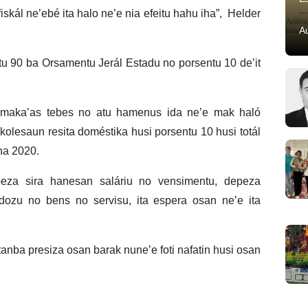
iskál ne’ebé ita halo ne’e nia efeitu hahu iha”, Helder
A
tu 90 ba Orsamentu Jerál Estadu no porsentu 10 de’it
 maka’as tebes no atu hamenus ida ne’e mak haló
u kolesaun resita doméstika husi porsentu 10 husi totál
ha 2020.
speza sira hanesan saláriu no vensimentu, depeza
idozu no bens no servisu, ita espera osan ne’e ita
tanba presiza osan barak nune’e foti nafatin husi osan