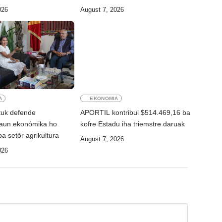
026
August 7, 2026
A
EKONOMIA
uk defende
APORTIL kontribui $514.469,16 ba
asaun ekonómika ho
kofre Estadu iha triemstre daruak
ba setór agrikultura
August 7, 2026
026