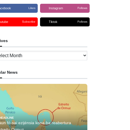
acebook
Instagram
Likes
Follows
outube
Tiktok
Subscribe
Follows
ives
ves
lar News
HEADLINE
aun fó-sai ezijénsia kona-ba reabertura
streitu Ormuz