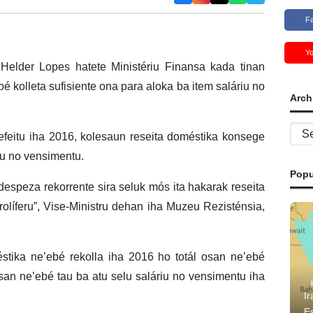
F
Y
 Helder Lopes hatete Ministériu Finansa kada tinan
ebé kolleta sufisiente ona para aloka ba item saláriu no
Arch
Archi
efeitu iha 2016, kolesaun reseita doméstika konsege
iu no vensimentu.
Popu
a despeza rekorrente sira seluk mós ita hakarak reseita
olíferu”, Vise-Ministru dehan iha Muzeu Rezisténsia,
éstika ne’ebé rekolla iha 2016 ho totál osan ne’ebé
san ne’ebé tau ba atu selu saláriu no vensimentu iha
Ir
E