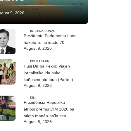
ugust 9, 2026
INTERNASIONÁL
Prezidente Parlamentu Laos
hakotu iis ho idade 70
August 9, 2026
EDUKASAUN
Husi Dili bá Pekín: Viajen
jornalístika ida buka
koñesimentu foun (Parte I)
August 9, 2026
DILI
Prezidénsia Repúblika
atribui prémiu DIM 2026 ba
atleta manán-na’in sira
August 8, 2026