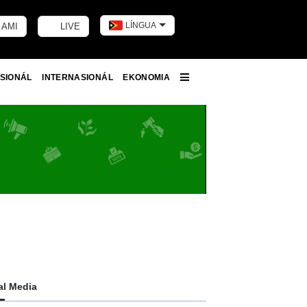
LÍNGUA
 AMI
LIVE
Toggle dark m
SIONÁL
INTERNASIONÁL
EKONOMIA
More
al Media