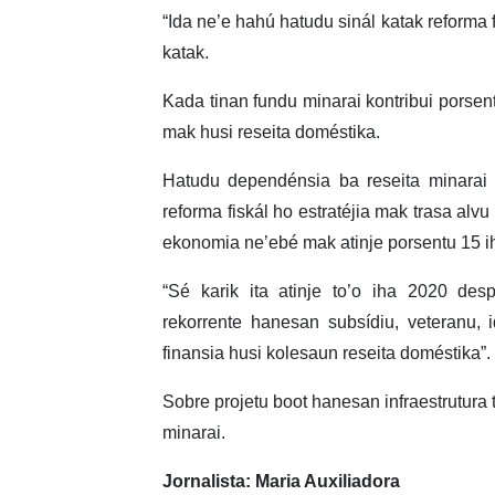
“Ida ne’e hahú hatudu sinál katak reforma f
katak.
Kada tinan fundu minarai kontribui porsen
mak husi reseita doméstika.
Hatudu dependénsia ba reseita minarai
reforma fiskál ho estratéjia mak trasa alv
ekonomia ne’ebé mak atinje porsentu 15 i
“Sé karik ita atinje to’o iha 2020 de
rekorrente hanesan subsídiu, veteranu, 
finansia husi kolesaun reseita doméstika”.
Sobre projetu boot hanesan infraestrutura 
minarai.
Jornalista: Maria Auxiliadora