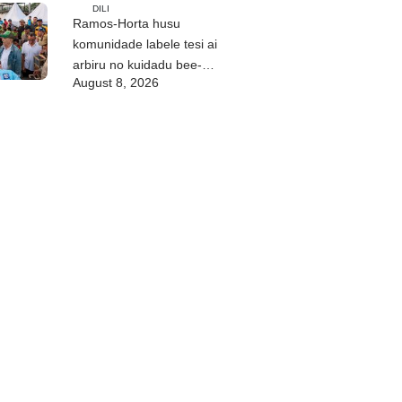
DILI
Ramos-Horta husu
komunidade labele tesi ai
arbiru no kuidadu bee-
August 8, 2026
matan