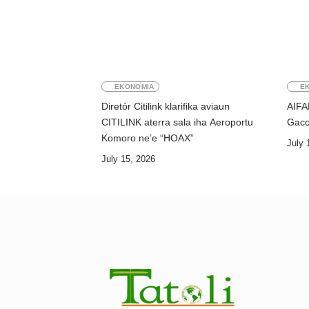
EKONOMIA
E
Diretór Citilink klarifika aviaun
AIFA
CITILINK aterra sala iha Aeroportu
Gaco
Komoro ne’e “HOAX”
July 
July 15, 2026