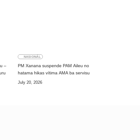
NASIONÁL
ku –
PM Xanana suspende PAM Aileu no
uru
hatama hikas vítima AMA ba servisu
July 20, 2026