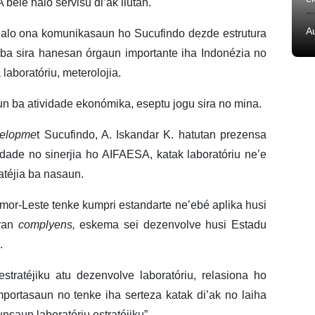
ele halo servisu di’ak liután.
A
alo ona komunikasaun ho Sucufindo dezde estrutura
ba sira hanesan órgaun importante iha Indonézia no
laboratóriu, meterolojia.
n ba atividade ekonómika, eseptu jogu sira no mina.
velopme
t Sucufindo, A. Iskandar K. hatutan prezensa
dade no sinerjia ho AIFAESA, katak laboratóriu ne’e
atéjia ba nasaun.
imor-Leste tenke kumpri estandarte ne’ebé aplika husi
aran
complyens,
eskema sei dezenvolve husi Estadu
.
ratéjiku atu dezenvolve laboratóriu, relasiona ho
ortasaun no tenke iha serteza katak di’ak no laiha
saun laboratóriu estratéjiku”.