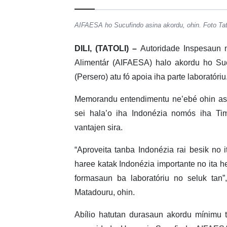
AIFAESA ho Sucufindo asina akordu, ohin. Foto Tat
DILI, (TATOLI) –
Autoridade Inspesaun n
Alimentár (AIFAESA) halo akordu ho Su
(Persero) atu fó apoia iha parte laboratóriu
Memorandu entendimentu ne’ebé ohin asi
sei hala’o iha Indonézia nomós iha T
vantajen sira.
“Aproveita tanba Indonézia rai besik no i
haree katak Indonézia importante no ita h
formasaun ba laboratóriu no seluk tan”
Matadouru, ohin.
Abílio hatutan durasaun akordu mínimu 