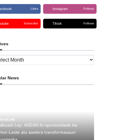
acebook
Instagram
Likes
Follows
outube
Tiktok
Subscribe
Follows
ives
ves
lar News
HEADLINE
albuadi Lay: ASEAN fo oportunidade ba
imor-Leste atu aselera transformasaun
konómika