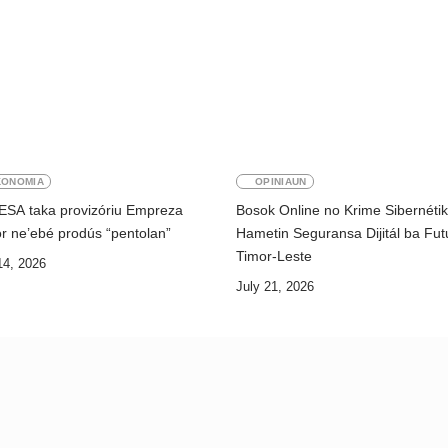
KONOMIA
OPINIAUN
ESA taka provizóriu Empreza
Bosok Online no Krime Sibernéti
r ne’ebé prodús “pentolan”
Hametin Seguransa Dijitál ba Fut
Timor-Leste
14, 2026
July 21, 2026