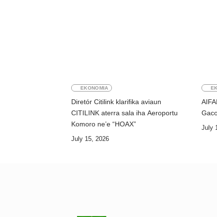
EKONOMIA
E
Diretór Citilink klarifika aviaun
AIFA
CITILINK aterra sala iha Aeroportu
Gaco
Komoro ne’e “HOAX”
July 
July 15, 2026