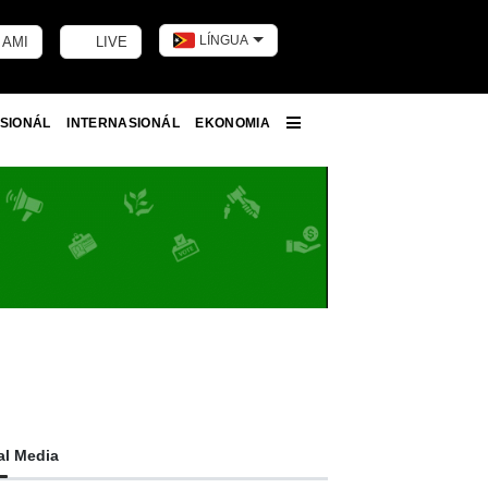
LÍNGUA
 AMI
LIVE
Toggle dark m
SIONÁL
INTERNASIONÁL
EKONOMIA
More
al Media