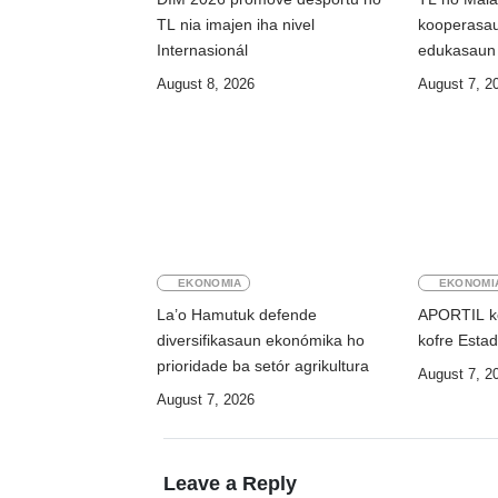
TL nia imajen iha nivel
kooperasau
Internasionál
edukasaun
August 8, 2026
August 7, 2
EKONOMIA
EKONOMI
La’o Hamutuk defende
APORTIL ko
diversifikasaun ekonómika ho
kofre Estad
prioridade ba setór agrikultura
August 7, 2
August 7, 2026
Leave a Reply