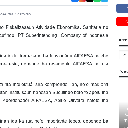
F
oli/Egas Cristovao
Y
o Fiskalizasaun Atividade Ekonómika, Sanitária no
cufindo, PT Superintending Company of Indonesia
Arch
.
Archi
na inklui formasaun ba funsionáriu AIFAESA ne’ebé
imor-Leste, depende ba orsamentu AIFAESA no nia
Popu
ta-nia intelektuál sira komprende lian, ne’e mak ami
etan instituisaun hanesan Sucufindo bele fó apoiu iha
, Koordenadór AIFAESA, Abílio Oliveira hatete iha
K
T
tinan ida ka rua ne’e importante tebes, depende ba
e