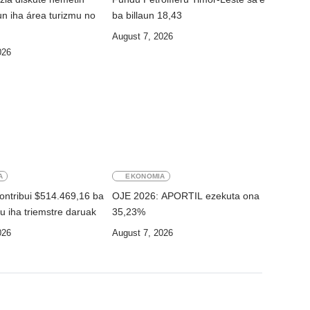
n iha área turizmu no
ba billaun 18,43
August 7, 2026
026
A
EKONOMIA
ntribui $514.469,16 ba
OJE 2026: APORTIL ezekuta ona
u iha triemstre daruak
35,23%
026
August 7, 2026