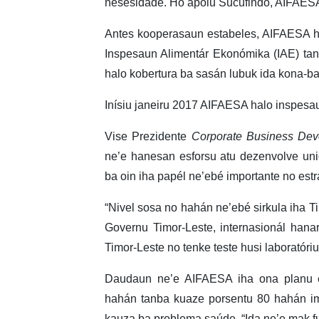
nesesidade. Ho apoiu Sucufindo, AIFAESA b
Antes kooperasaun estabeles, AIFAESA h
Inspesaun Alimentár Ekonómika (IAE) tan
halo kobertura ba sasán lubuk ida kona-ba 
Inísiu janeiru 2017 AIFAESA halo inspesau
Vise Prezidente
Corporate Business De
ne’e hanesan esforsu atu dezenvolve uni
ba oin iha papél ne’ebé importante no estr
“Nivel sosa no hahán ne’ebé sirkula iha T
Governu Timor-Leste, internasionál han
Timor-Leste no tenke teste husi laboratóriu
Daudaun ne’e AIFAESA iha ona planu est
hahán tanba kuaze porsentu 80 hahán imp
kauza ba problema saúde. “Ida ne’e mak fun