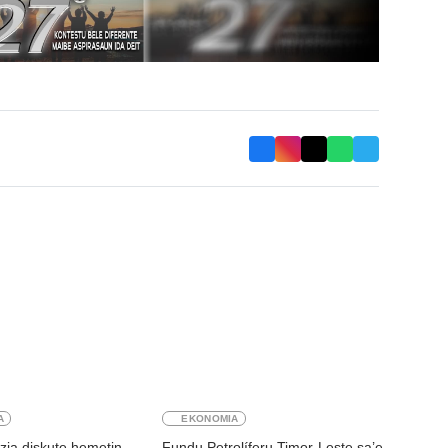
A
EKONOMIA
zia diskute hemetin
Fundu Petrolíferu Timor-Leste sa’e