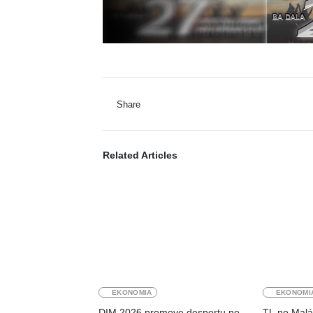
Share
Related Articles
EKONOMIA
EKONOMI
DIM 2026 promove desportu no
TL no Malá