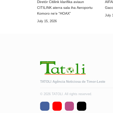
Diretór Citilink klarifika aviaun
AIFA
CITILINK aterra sala iha Aeroportu
Gaco
Komoro ne’e “HOAX”
July 
July 15, 2026
TATOLI Agência Noticiosa de Timor-Leste
© 2026 TATOLI. All rights reserved.