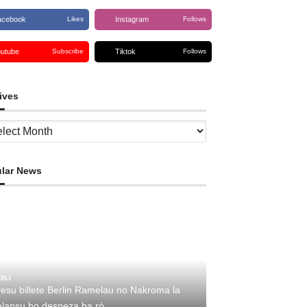
acebook
Instagram
Likes
Follows
outube
Tiktok
Subscribe
Follows
ives
ves
lar News
DILI
resu billete Berlin Ramelau no Nakroma la
alansu ho despeza ba ró