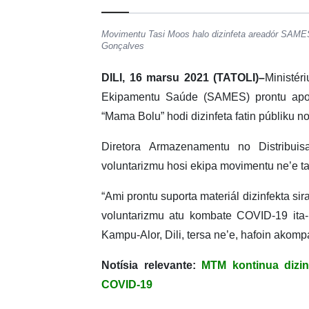
Movimentu Tasi Moos halo dizinfeta areadór SAMES
Gonçalves
DILI, 16 marsu 2021 (TATOLI)–
Ministér
Ekipamentu Saúde (SAMES) prontu apo
“Mama Bolu” hodi dizinfeta fatin públiku no
Diretora Armazenamentu no Distribui
voluntarizmu hosi ekipa movimentu ne’e ta
“Ami prontu suporta materiál dizinfekta s
voluntarizmu atu kombate COVID-19 ita-ni
Kampu-Alor, Dili, tersa ne’e, hafoin ako
Notísia relevante:
MTM kontinua dizin
COVID-19