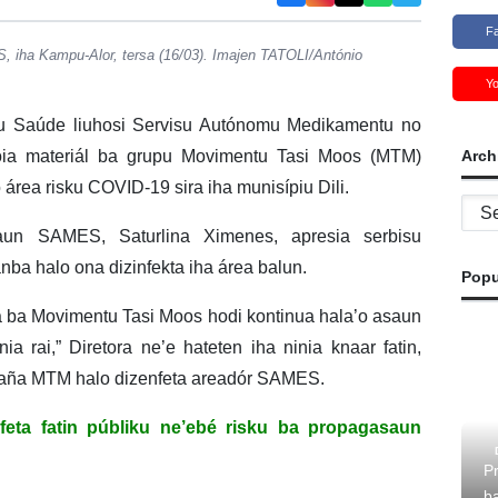
F
, iha Kampu-Alor, tersa (16/03). Imajen TATOLI/António
Y
iu Saúde liuhosi Servisu Autónomu Medikamentu no
Arch
ia materiál ba grupu Movimentu Tasi Moos (MTM)
 área risku COVID-19 sira iha munisípiu Dili.
Archi
saun SAMES, Saturlina Ximenes, apresia serbisu
nba halo ona dizinfekta iha área balun.
Popu
ira ba Movimentu Tasi Moos hodi kontinua hala’o asaun
a rai,” Diretora ne’e hateten iha ninia knaar fatin,
mpaña MTM halo dizenfeta areadór SAMES.
feta fatin públiku ne’ebé risku ba propagasaun
P
b