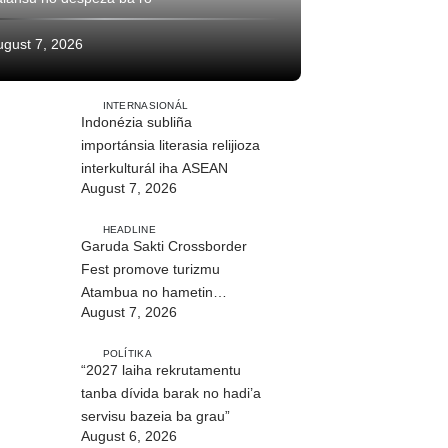
ugust 7, 2026
INTERNASIONÁL
Indonézia subliña
importánsia literasia relijioza
interkulturál iha ASEAN
August 7, 2026
HEADLINE
Garuda Sakti Crossborder
Fest promove turizmu
Atambua no hametin
August 7, 2026
relasaun TL–Indonézia
POLÍTIKA
“2027 laiha rekrutamentu
tanba dívida barak no hadi’a
servisu bazeia ba grau”
August 6, 2026