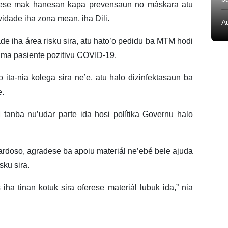
nese mak hanesan kapa prevensaun no máskara atu
ividade iha zona mean, iha Dili.
A
 iha área risku sira, atu hato’o pedidu ba MTM hodi
no uma pasiente pozitivu COVID-19.
ta-nia kolega sira ne’e, atu halo dizinfektasaun ba
e.
nba nu’udar parte ida hosi polítika Governu halo
rdoso, agradese ba apoiu materiál ne’ebé bele ajuda
sku sira.
 tinan kotuk sira oferese materiál lubuk ida,” nia