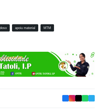
rdoso
apoiu material
MTM