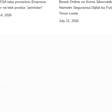
ESA taka provizóriu Empreza
Bosok Online no Krime Sibernéti
r ne’ebé prodús “pentolan”
Hametin Seguransa Dijitál ba Fut
Timor-Leste
14, 2026
July 21, 2026