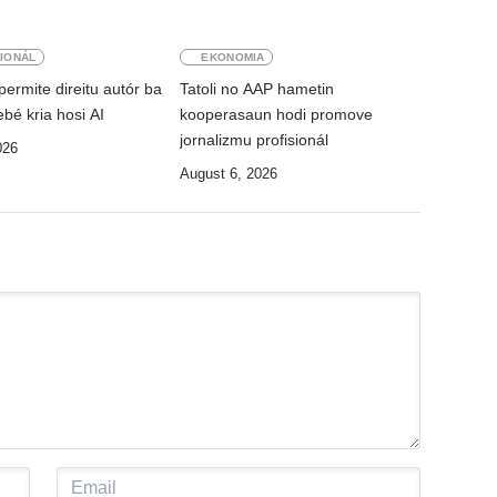
IONÁL
EKONOMIA
permite direitu autór ba
Tatoli no AAP hametin
bé kria hosi AI
kooperasaun hodi promove
jornalizmu profisionál
026
August 6, 2026