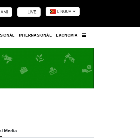
LÍNGUA
 AMI
LIVE
Toggle dark m
SIONÁL
INTERNASIONÁL
EKONOMIA
More
al Media