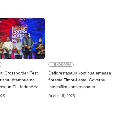
E
EKONOMIA
ti Crossborder Fest
Deflorestasaun kontinua ameasa
rizmu Atambua no
floresta Timor-Leste, Governu
lasaun TL–Indonézia
intensifika konservasaun
026
August 6, 2026