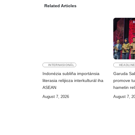
Related Articles
INTERNASIONÁL
HEADLIN
Indonézia subliña importánsia
Garuda Sak
literasia relijioza interkulturál iha
promove tu
ASEAN
hametin re
August 7, 2026
August 7, 2