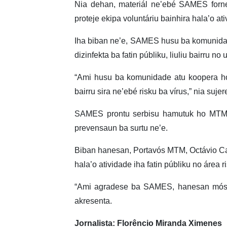
Nia dehan, materiál ne’ebé SAMES for
proteje ekipa voluntáriu bainhira hala’o at
Iha biban ne’e, SAMES husu ba komunidade
dizinfekta ba fatin públiku, liuliu bairru 
“Ami husu ba komunidade atu koopera ho i
bairru sira ne’ebé risku ba vírus,” nia sujer
SAMES prontu serbisu hamutuk ho MTM ta
prevensaun ba surtu ne’e.
Biban hanesan, Portavós MTM, Octávio Ca
hala’o atividade iha fatin públiku no área ri
“Ami agradese ba SAMES, hanesan mós iha
akresenta.
Jornalista: Florêncio Miranda Ximenes