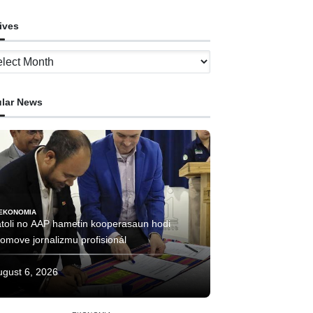
ives
ves
lar News
EKONOMIA
atoli no AAP hametin kooperasaun hodi
omove jornalizmu profisionál
ugust 6, 2026