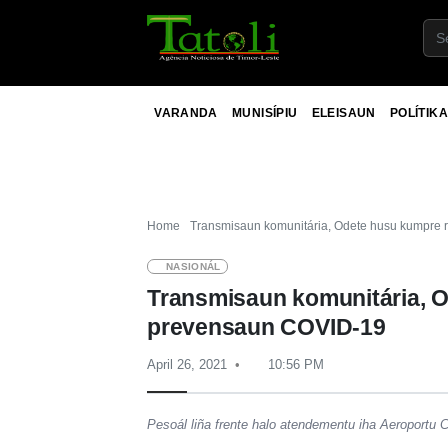
VARANDA
MUNISÍPIU
ELEISAUN
POLÍTIKA
Home
Transmisaun komunitária, Odete husu kumpre
NASIONÁL
Transmisaun komunitária, 
prevensaun COVID-19
April 26, 2021
10:56 PM
Pesoál liña frente halo atendementu iha Aeroportu 