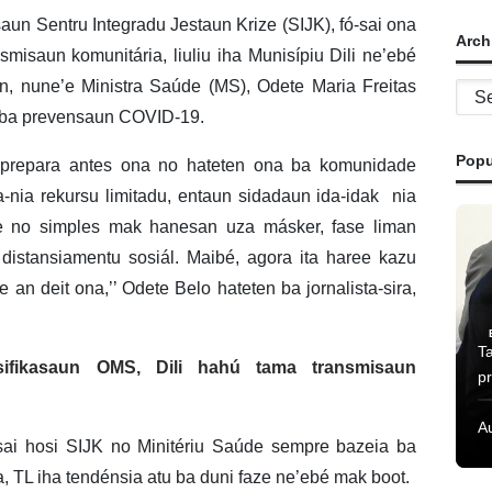
aun Sentru Integradu Jestaun Krize (SIJK), fó-sai ona
Arch
smisaun komunitária, liuliu iha Munisípiu Dili ne’ebé
on, nune’e Ministra Saúde (MS), Odete Maria Freitas
Archi
i ba prevensaun COVID-19.
Popu
i prepara antes ona no hateten ona ba komunidade
ita-nia rekursu limitadu, entaun sidadaun ida-idak nia
te no simples mak hanesan uza másker, fase liman
distansiamentu sosiál. Maibé, agora ita haree kazu
an deit ona,’’ Odete Belo hateten ba jornalista-sira,
T
asifikasaun OMS, Dili hahú tama transmisaun
pr
A
sai hosi SIJK no Minitériu Saúde sempre bazeia ba
 TL iha tendénsia atu ba duni faze ne’ebé mak boot.