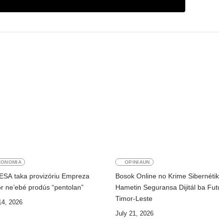
KONOMIA
OPINIAUN
ESA taka provizóriu Empreza
Bosok Online no Krime Sibernéti
r ne’ebé prodús “pentolan”
Hametin Seguransa Dijitál ba Fut
Timor-Leste
14, 2026
July 21, 2026