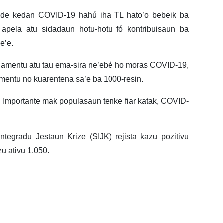
esde kedan COVID-19 hahú iha TL hato’o bebeik ba
 apela atu sidadaun hotu-hotu fó kontribuisaun ba
e’e.
olamentu atu tau ema-sira ne’ebé ho moras COVID-19,
mentu no kuarentena sa’e ba 1000-resin.
n Importante mak populasaun tenke fiar katak, COVID-
ntegradu Jestaun Krize (SIJK) rejista kazu pozitivu
u ativu 1.050.