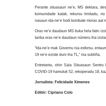
Perante situasaun ne’e, MS deklara, d
komunidade katak, rekursu limitadu, no
nasaun ida-ne’e hodi kombate moras aat n
Oras ne’e daudaun MS buka hela fatin iz
tanba oras ne’e daudaun númeru iha izola
“Ida-ne’e mak Governu nia esforsu, entau
19 ne’e eziste duni iha TL,” nia subliña.
Entretantu, ohin Sala Situasaun Sentru I
COVID-19 hamutuk 52, rekoperadu 18, kaz
Jornalista: Felicidade Ximenes
Editór: Cipriano Colo