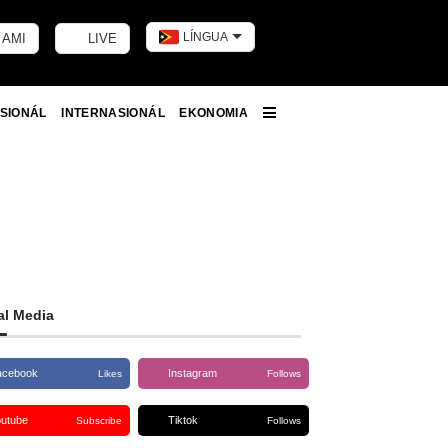
LÍNGUA
 AMI
LIVE
Toggle dark m
SIONÁL
INTERNASIONÁL
EKONOMIA
More
al Media
acebook
Instagram
Likes
Follows
outube
Tiktok
Subscribe
Follows