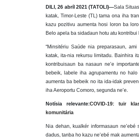
DILI, 26 abríl 2021 (TATOLI)—
Sala Situas
katak, Timor-Leste (TL) tama ona iha tran
kazu pozitivu aumenta hosi loron ba lor
Belo apela ba sidadaun hotu atu kontribu
“Minsitériu Saúde nia preparasaun, am
katak, ita-nia rekursu limitadu. Bainhira 
kontribuisaun ba nasaun ne’e importan
bebeik, labele iha agrupamentu no halo 
aumenta ba bebeik no ita ida-idak prevene 
iha Aeroportu Comoro, segunda ne’e.
Notísia relevante:
COVID-19: tuir kl
komunitária
Nia dehan, kualkér informasaun ne’ebé 
dadus, tanba ho kazu ne’ebé mak aumenta,