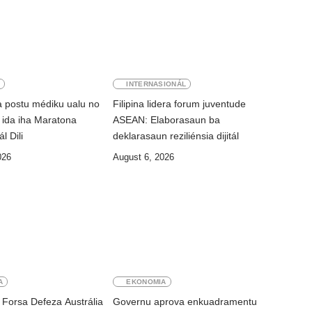
E
INTERNASIONÁL
 postu médiku ualu no
Filipina lidera forum juventude
ál ida iha Maratona
ASEAN: Elaborasaun ba
l Dili
deklarasaun reziliénsia dijitál
026
August 6, 2026
A
EKONOMIA
 Forsa Defeza Austrália
Governu aprova enkuadramentu