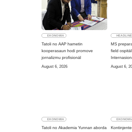
EKONOMIA
HEADLIN
Tatoli no AAP hametin
MS prepara
kooperasaun hodi promove
field ospit
jornalizmu profisionál
Internasioná
August 6, 2026
August 6, 2
EKONOMIA
EKONOMI
Tatoli no Akademia Yunnan aborda
Kontinjente