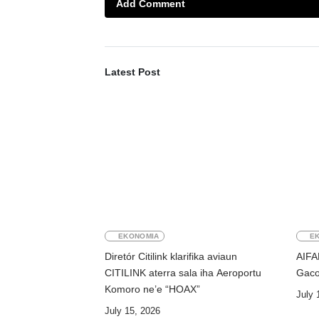
Add Comment
Latest Post
EKONOMIA
E
Diretór Citilink klarifika aviaun
AIFA
CITILINK aterra sala iha Aeroportu
Gaco
Komoro ne’e “HOAX”
July 
July 15, 2026