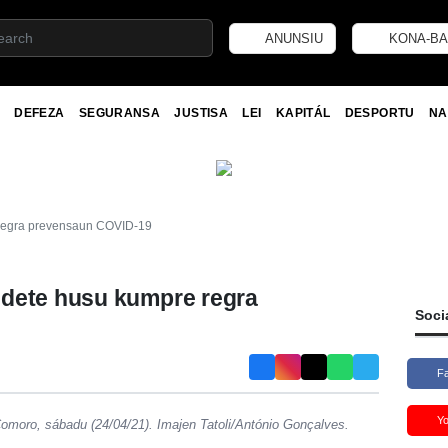
ANUNSIU
KONA-BA
DEFEZA
SEGURANSA
JUSTISA
LEI
KAPITÁL
DESPORTU
NA
 regra prevensaun COVID-19
Odete husu kumpre regra
Soci
F
Y
Comoro, sábadu (24/04/21). Imajen Tatoli/António Gonçalves.