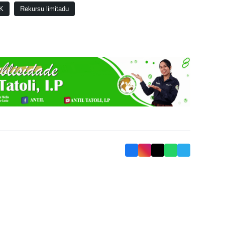
K
Rekursu limitadu