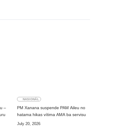
NASIONÁL
ku –
PM Xanana suspende PAM Aileu no
uru
hatama hikas vítima AMA ba servisu
July 20, 2026