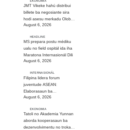
EKONOMIA
JMT Vikeke hahú distribui
billete ba negosiante sira
hodi asesu merkadu Olobai
August 6, 2026
HEADLINE
MS prepara postu médiku
ualu no field ospitál ida iha
Maratona Internasionál Dili
August 6, 2026
INTERNASIONÁL
Filipina lidera forum
juventude ASEAN:
Elaborasaun ba
August 6, 2026
deklarasaun reziliénsia
dijitál
EKONOMIA
Tatoli no Akademia Yunnan
aborda kooperasaun ba
dezenvolvimentu no troka