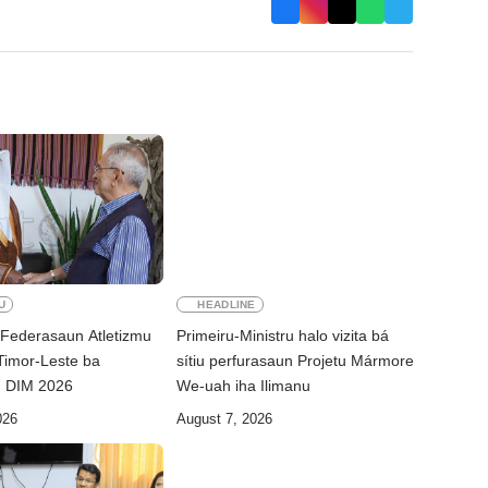
U
HEADLINE
 Federasaun Atletizmu
Primeiru-Ministru halo vizita bá
 Timor-Leste ba
sítiu perfurasaun Projetu Mármore
n DIM 2026
We-uah iha Ilimanu
026
August 7, 2026