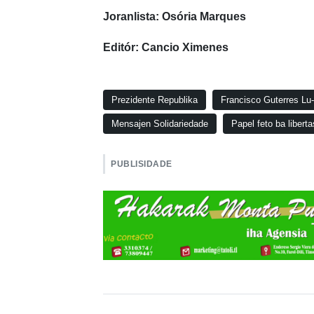
Joranlista: Osória Marques
Editór: Cancio Ximenes
Prezidente Republika
Francisco Guterres Lu
Mensajen Solidariedade
Papel feto ba libert
PUBLISIDADE