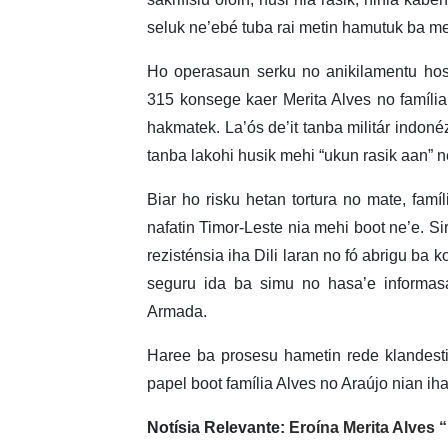
seluk ne’ebé tuba rai metin hamutuk ba me
Ho operasaun serku no anikilamentu hosi
315 konsege kaer Merita Alves no família. 
hakmatek. La’ós de’it tanba militár indoné
tanba lakohi husik mehi “ukun rasik aan” ne
Biar ho risku hetan tortura no mate, famí
nafatin Timor-Leste nia mehi boot ne’e. Si
rezisténsia iha Dili laran no fó abrigu ba
seguru ida ba simu no hasa’e informasau
Armada.
Haree ba prosesu hametin rede klandesti
papel boot família Alves no Araújo nian iha
Notísia Relevante:
Eroína Merita Alves 