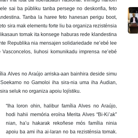
ele sai ba públiku tanba persege no deskonfia, feto
andestina. Tanba la haree feto hanesan perigu boot,
to sira mak elementu forte liu ba organiza rezisténsia
edikasaun tomak ita konsege haburas rede klandestina
dente Republika nia mensajen solidariedade ne’ebé lee
de Vasconcelos, liuhosi komunikadu imprensa ne’ebé
lia Alves no Araújo arriska-aan bainhira deside simu
, Soekarno no Gamoloi iha sira-nia uma iha Audian,
ira seluk no organiza apoiu lojístiku.
“Iha loron ohin, halibur família Alves no Araújo,
hodi hahii memória eroína Merita Alves “Bi-Ki’ak”
nian, ha’u hakarak rekoñese mós família ninia
apoiu ba ami iha ai-laran no ba rezisténsia tomak.