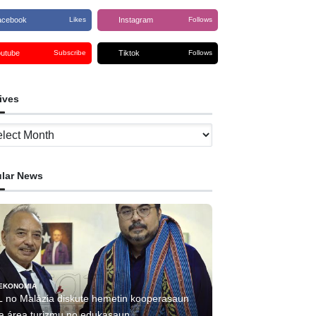
acebook
Instagram
Likes
Follows
outube
Tiktok
Subscribe
Follows
ives
ves
lar News
EKONOMIA
L no Malázia diskute hemetin kooperasaun
ha área turizmu no edukasaun