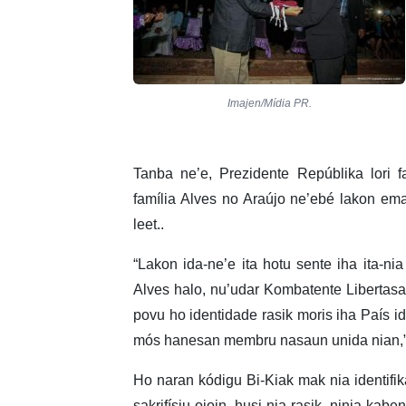
Imajen/Mídia PR.
Tanba ne’e, Prezidente Repúblika lori 
família Alves no Araújo ne’ebé lakon ema d
leet..
“Lakon ida-ne’e ita hotu sente iha ita-ni
Alves halo, nu’udar Kombatente Libertasau
povu ho identidade rasik moris iha País id
mós hanesan membru nasaun unida nian,”
Ho naran kódigu Bi-Kiak mak nia identifi
sakrifísiu oioin, husi nia rasik, ninia kabe