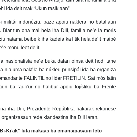
hi ida deit mak “Ukun rasik aan”.
 militár indonéziu, baze apoiu nakfera no batallaun
Biar tun ona mai hela iha Dili, família ne’e la moris
ziu hatama beibeik iha kadeia ka litik hela de’it maibé
’e monu leet de’it.
lia nasionalista ne’e buka dalan oinsá deit hodi tane
ra-nia uma nakfila ba núkleu prinsipál ida ba organiza
 komandante FALINTIL no líder FRETILIN. Sai mós fatin
n ba rai-li’ur no halibur apoiu lojístiku ba Frente
na iha Dili, Prezidente Repúblika hakarak rekoñese
 organizasaun rede klandestina iha Dili laran.
“Bi-Ki’ak” luta makaas ba emansipasaun feto