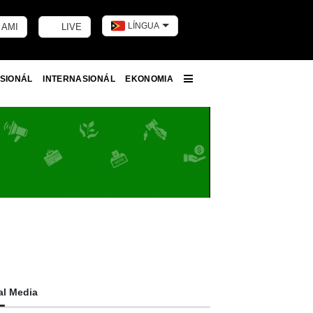
LÍNGUA
 AMI
LIVE
Toggle dark m
SIONÁL
INTERNASIONÁL
EKONOMIA
More
al Media