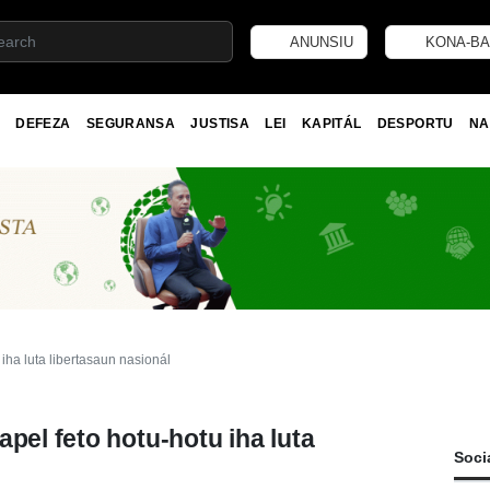
ANUNSIU
KONA-BA
DEFEZA
SEGURANSA
JUSTISA
LEI
KAPITÁL
DESPORTU
NA
iha luta libertasaun nasionál
pel feto hotu-hotu iha luta
Soci