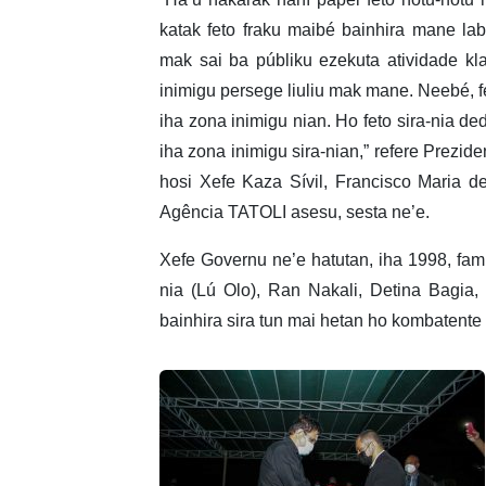
katak feto fraku maibé bainhira mane lab
mak sai ba públiku ezekuta atividade kl
inimigu persege liuliu mak mane. Neebé, fe
iha zona inimigu nian. Ho feto sira-nia d
iha zona inimigu sira-nian,” refere Prezi
hosi Xefe Kaza Sívil, Francisco Maria 
Agência TATOLI asesu, sesta ne’e.
Xefe Governu ne’e hatutan, iha 1998, famí
nia (Lú Olo), Ran Nakali, Detina Bagia
bainhira sira tun mai hetan ho kombatente s