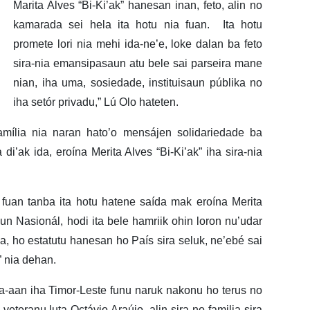
Marita Alves “Bi-Ki’ak” hanesan inan, feto, alin no
kamarada sei hela ita hotu nia fuan. Ita hotu
promete lori nia mehi ida-ne’e, loke dalan ba feto
sira-nia emansipasaun atu bele sai parseira mane
nian, iha uma, sosiedade, instituisaun públika no
iha setór privadu,” Lú Olo hateten.
família nia naran hato’o mensájen solidariedade ba
i’ak ida, eroína Merita Alves “Bi-Ki’ak” iha sira-nia
a fuan tanba ita hotu hatene saída mak eroína Merita
n Nasionál, hodi ita bele hamriik ohin loron nu’udar
a, ho estatutu hanesan ho País sira seluk, ne’ebé sai
 nia dehan.
ka-aan iha Timor-Leste funu naruk nakonu ho terus no
n veteranu luta Octávio Araújo, alin sira no familia sira