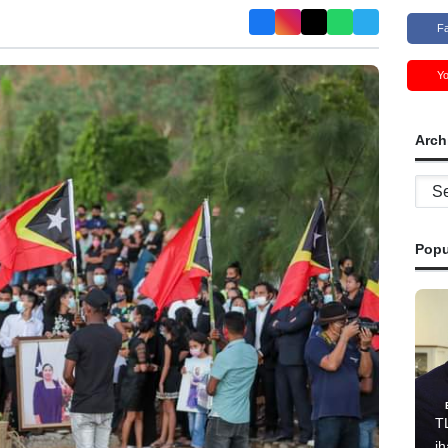
F
Y
Arch
Archi
Popu
T
i