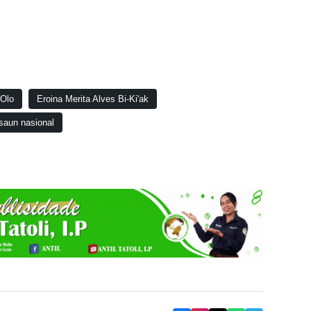
-Olo
Eroina Merita Alves Bi-Ki'ak
asaun nasional