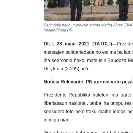
Serimónia hakoi mate-isin eroína Merita Alves “Bi-Ki’
Imajen/Mídia PR.
DILI, 28 maiu 2021 (TATOLI)—
Prezid
mensajen solidariedade no estima ba famí
iha serimonia hakoi mate-isin Saudoza Mer
Dili, kinta (27/05) ne’e.
Notísia Relevante:
PN aprova votu pezá
Prezidente Repúblika hateten, nia part
libertasaun nasionál, tanba iha tempu resi
konsidera feto ne’e fraku maibe loloos ne’
inimigu nian.
“Ha’u hakarak
hahí
papel feto hotu-hotu 