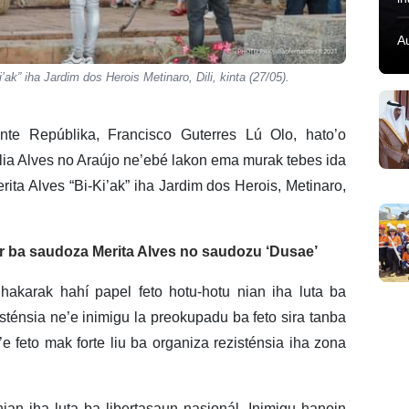
A
ak” iha Jardim dos Herois Metinaro, Dili, kinta (27/05).
ente Repúblika, Francisco Guterres Lú Olo, hato’o
lia Alves no Araújo ne’ebé lakon ema murak tebes ida
ita Alves “Bi-Ki’ak” iha Jardim dos Herois, Metinaro,
r ba saudoza Merita Alves no saudozu ‘Dusae’
e hakarak hahí
papel feto hotu-hotu nian iha luta ba
sténsia ne’e inimigu la preokupadu ba feto sira tanba
e feto mak forte liu ba organiza rezisténsia iha zona
nian iha luta ba libertasaun nasionál. Inimigu hanoin