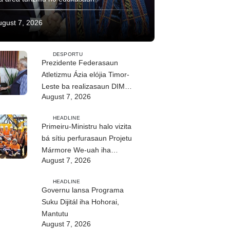
ugust 7, 2026
DESPORTU
Prezidente Federasaun
Atletizmu Ázia elójia Timor-
Leste ba realizasaun DIM
August 7, 2026
2026
HEADLINE
Primeiru-Ministru halo vizita
bá sítiu perfurasaun Projetu
Mármore We-uah iha
August 7, 2026
Ilimanu
HEADLINE
Governu lansa Programa
Suku Dijitál iha Hohorai,
Mantutu
August 7, 2026