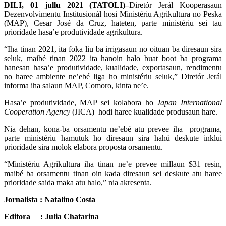
DILI, 01 jullu 2021 (TATOLI)–
Diretór Jerál Kooperasaun
Dezenvolvimentu Institusionál hosi Ministériu Agrikultura no Peska
(MAP), Cesar José da Cruz, hateten, parte ministériu sei tau
prioridade hasa’e produtividade agrikultura.
“Iha tinan 2021, ita foka liu ba irrigasaun no oituan ba diresaun sira
seluk, maibé tinan 2022 ita hanoin halo buat boot ba programa
hanesan hasa’e produtividade, kualidade, exportasaun, rendimentu
no haree ambiente ne’ebé liga ho ministériu seluk,” Diretór Jerál
informa iha salaun MAP, Comoro, kinta ne’e.
Hasa’e produtividade, MAP sei kolabora ho
Japan International
Cooperation Agency
(JICA) hodi haree kualidade produsaun hare.
Nia dehan, kona-ba orsamentu ne’ebé atu prevee iha programa,
parte ministériu hamutuk ho diresaun sira hahú deskute inklui
prioridade sira molok elabora proposta orsamentu.
“Ministériu Agrikultura iha tinan ne’e prevee millaun $31 resin,
maibé ba orsamentu tinan oin kada diresaun sei deskute atu haree
prioridade saida maka atu halo,” nia akresenta.
Jornalista : Natalino Costa
Editora : Julia Chatarina