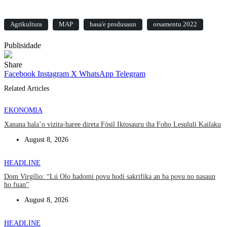
Agrikultura
MAP
hasa'e produsaun
orsamentu 2022
Publisidade
Share
Facebook
Instagram
X
WhatsApp
Telegram
Related Articles
EKONOMIA
Xanana hala’o vizita-haree direta Fósil Iktosauru iha Foho Lesululi Kailaku
August 8, 2026
HEADLINE
Dom Virgílio: “Lú Olo hadomi povu hodi sakrifika an ba povu no nasaun
ho fuan”
August 8, 2026
HEADLINE