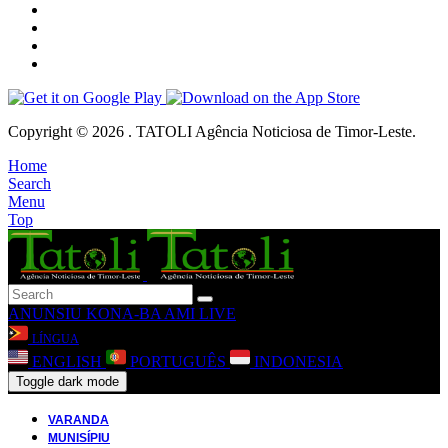
Copyright © 2026 . TATOLI Agência Noticiosa de Timor-Leste.
Home
Search
Menu
Top
ANUNSIU
KONA-BA AMI
LIVE
LÍNGUA
ENGLISH
PORTUGUÊS
INDONESIA
Toggle dark mode
VARANDA
MUNISÍPIU