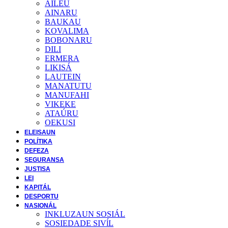
AILEU
AINARU
BAUKAU
KOVALIMA
BOBONARU
DILI
ERMERA
LIKISÁ
LAUTEIN
MANATUTU
MANUFAHI
VIKEKE
ATAÚRU
OEKUSI
ELEISAUN
POLÍTIKA
DEFEZA
SEGURANSA
JUSTISA
LEI
KAPITÁL
DESPORTU
NASIONÁL
INKLUZAUN SOSIÁL
SOSIEDADE SIVĺL