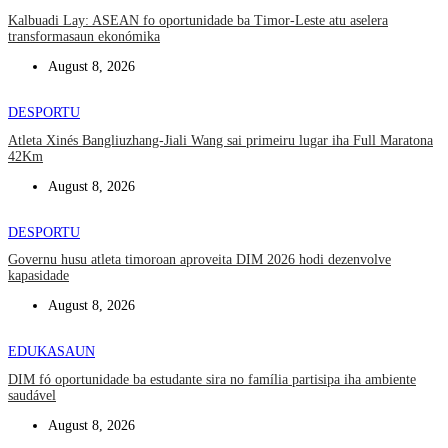
Kalbuadi Lay: ASEAN fo oportunidade ba Timor-Leste atu aselera
transformasaun ekonómika
August 8, 2026
DESPORTU
Atleta Xinés Bangliuzhang-Jiali Wang sai primeiru lugar iha Full Maratona
42Km
August 8, 2026
DESPORTU
Governu husu atleta timoroan aproveita DIM 2026 hodi dezenvolve
kapasidade
August 8, 2026
EDUKASAUN
DIM fó oportunidade ba estudante sira no família partisipa iha ambiente
saudável
August 8, 2026