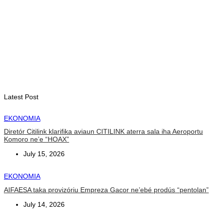
no nasaun ho fuan”
August 8, 2026
BOBONARU
Projetu reabilitasaun estrada Lourba-Atsabe no Lolotoe hein
de’it vistu tribunál
August 8, 2026
Latest Post
EKONOMIA
Diretór Citilink klarifika aviaun CITILINK aterra sala iha Aeroportu
Komoro ne’e “HOAX”
July 15, 2026
EKONOMIA
AIFAESA taka provizóriu Empreza Gacor ne’ebé prodús “pentolan”
July 14, 2026