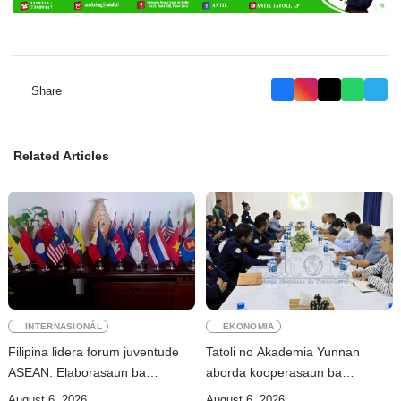
Share
Related Articles
INTERNASIONÁL
EKONOMIA
Filipina lidera forum juventude
Tatoli no Akademia Yunnan
ASEAN: Elaborasaun ba
aborda kooperasaun ba
deklarasaun reziliénsia dijitál
dezenvolvimentu no troka
August 6, 2026
August 6, 2026