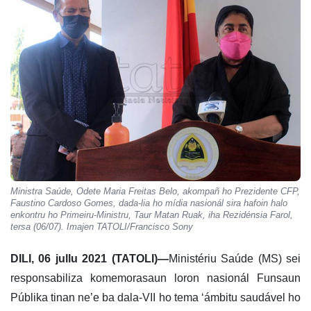
Ministra Saúde, Odete Maria Freitas Belo, akompañ ho Prezidente CFP,
Faustino Cardoso Gomes, dada-lia ho mídia nasionál sira hafoin halo
enkontru ho Primeiru-Ministru, Taur Matan Ruak, iha Rezidénsia Farol,
tersa (06/07). Imajen TATOLI/Francisco Sony
DILI, 06 jullu 2021 (TATOLI)—
Ministériu Saúde (MS) sei
responsabiliza komemorasaun loron nasionál Funsaun
Públika tinan ne’e ba dala-VII ho tema ‘ámbitu saudável ho