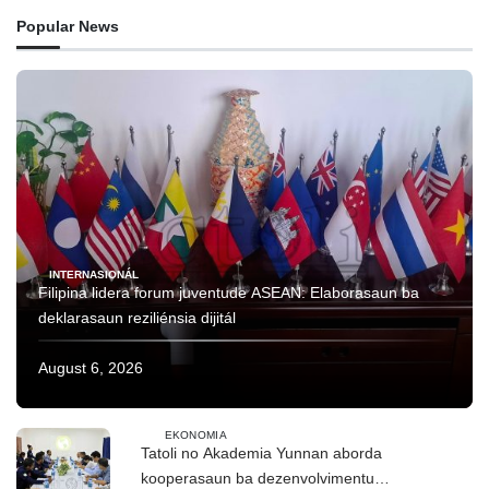
Popular News
INTERNASIONÁL
Filipina lidera forum juventude ASEAN: Elaborasaun ba
deklarasaun reziliénsia dijitál
August 6, 2026
EKONOMIA
Tatoli no Akademia Yunnan aborda
kooperasaun ba dezenvolvimentu