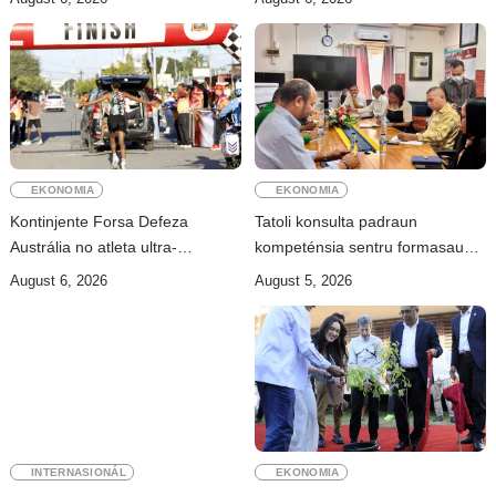
informasaun
EKONOMIA
EKONOMIA
Kontinjente Forsa Defeza
Tatoli konsulta padraun
Austrália no atleta ultra-
kompeténsia sentru formasaun
maratona Jacqui Bell partisipa
ho INDIMO
August 6, 2026
August 5, 2026
DIM 2026
INTERNASIONÁL
EKONOMIA