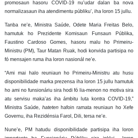
promosaun hasoru COVID-19 nu’udar dalan ba nova
normalizasaun iha atendimentu públiku’, iha loron 15 jullu.
Tanba ne’e, Ministra Saúde, Odete Maria Freitas Belo,
hamutuk ho Prezidente Komisaun Funsaun Públika,
Faustino Cardoso Gomes, hasoru malu ho Primeiru-
Ministru (PM), Taur Matan Ruak, hodi konvida partisipa no
fó mensajen ruma iha loron nasionál ne’e.
“Ami mai halo reuniaun ho Primeiru-Ministru atu husu
disponibilidade marka prezensa iha loron 15 jullu hamutuk
ho ami no funsionáriu sira hodi fó lia-menon no motiva sira
atu servisu maka’as iha ámbitu luta kontra COVID-19,”
Ministra Saúde,
hateten
hafoin ramata reuniaun ho Xefe
Governu, iha Rezidénsia Farol, Dili, tersa ne’e.
Nune’e, PM hatudu disponibilidade partisipa iha loron