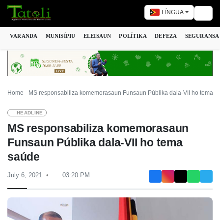
LÍNGUA
Togg
VARANDA
MUNISÍPIU
ELEISAUN
POLÍTIKA
DEFEZA
SEGURANSA
Home
MS responsabiliza komemorasaun Funsaun Públika dala-VII ho tema s
HEADLINE
MS responsabiliza komemorasaun
Funsaun Públika dala-VII ho tema
saúde
July 6, 2021
03:20 PM