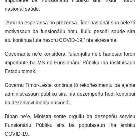
importante ba Funsionáriu Públiku sira inklui loron
nasionál saúde.
“Ami iha esperansa ho prezensa líder nasionál sira bele fó
motivasaun ba funsionáriu hotu, liuliu pesoál saúde sira
atu kontinua luta hasoru COVID-19,” nia akresenta.
Governante ne’e konsidera, fulan-jullu ne’e hanesan loron
importante ba MS no Funsionáriu Públiku iha instituisaun
Estadu tomak.
Governu Timor-Leste kontinua fó rekoñesimentu ba ajente
administrasaun públiku sira nia dezempeñu hodi kontribui
ba dezenvovlimentu nasionál.
Biban ne’e, Ministra sente orgullu ba dezepeñu servisu
Funsionáriu Públiku sira ba populasaun iha ámbitu
COVID-19.