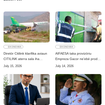
EKONOMIA
EKONOMIA
Diretór Citilink klarifika aviaun
AIFAESA taka provizóriu
CITILINK aterra sala iha
Empreza Gacor ne’ebé prodús
Aeroportu Komoro ne’e
“pentolan”
July 15, 2026
July 14, 2026
“HOAX”