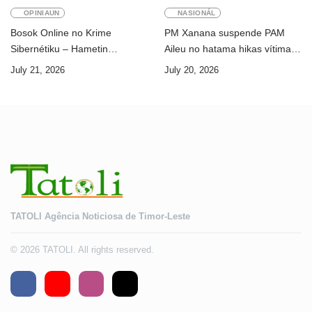
OPINIAUN
NASIONÁL
Bosok Online no Krime
PM Xanana suspende PAM
Sibernétiku – Hametin
Aileu no hatama hikas vítima
Seguransa Dijitál ba Futuru
AMA ba servisu
July 21, 2026
July 20, 2026
Timor-Leste
TATOLI Agência Noticiosa de Timor-Leste
© 2026 TATOLI. All rights reserved.