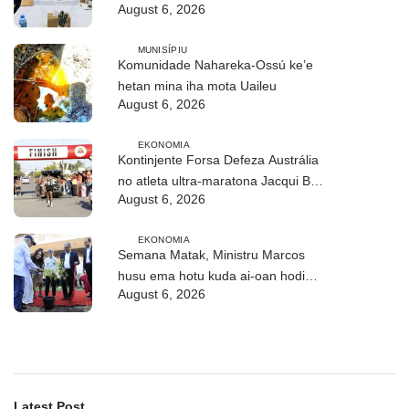
August 6, 2026
no troka informasaun
MUNISÍPIU
Komunidade Nahareka-Ossú ke’e
hetan mina iha mota Uaileu
August 6, 2026
EKONOMIA
Kontinjente Forsa Defeza Austrália
no atleta ultra-maratona Jacqui Bell
August 6, 2026
partisipa DIM 2026
EKONOMIA
Semana Matak, Ministru Marcos
husu ema hotu kuda ai-oan hodi
August 6, 2026
proteje biodiversidade
Latest Post