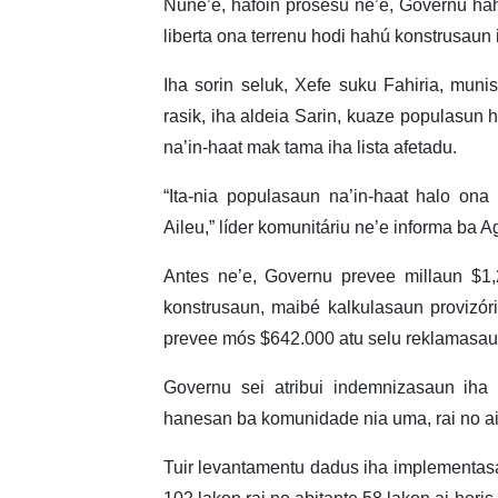
Nune’e, hafoin prosesu ne’e, Governu h
liberta ona terrenu hodi hahú konstrusaun i
Iha sorin seluk, Xefe suku Fahiria, munis
rasik, iha aldeia Sarin, kuaze populasun h
na’in-haat mak tama iha lista afetadu.
“Ita-nia populasaun na’in-haat halo ona 
Aileu,” líder komunitáriu ne’e informa ba 
Antes ne’e, Governu prevee millaun $1
konstrusaun, maibé kalkulasaun provizór
prevee mós $642.000 atu selu reklamasa
Governu sei atribui indemnizasaun iha 
hanesan ba komunidade nia uma, rai no ai
Tuir levantamentu dadus iha implementasa