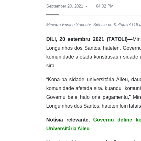
September 20, 2021
04:02 PM
Ministru Ensinu Superiór, Siénsia no KulturaTATOLI
DILI, 20 setembru 2021 (TATOLI)—
Min
Longuinhos dos Santos, hateten, Governu l
komunidade afetada konstrusaun sidade uni
sira.
“Kona-ba sidade universitária Aileu, d
komunidade afetada sira. kuandu komunid
Governu bele halo ona pagamentu,” Mini
Longuinhos dos Santos, hateten foin lalai
Notísia relevante:
Governu define ko
Universitária Aileu