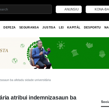
ANUNSIU
KONA-BA
DEFEZA
SEGURANSA
JUSTISA
LEI
KAPITÁL
DESPORTU
NA
zasaun ba afetadu sidade universitária
ária atribui indemnizasaun ba
Soci