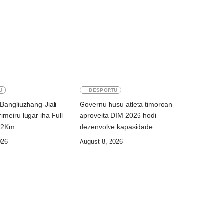
U
DESPORTU
 Bangliuzhang-Jiali
Governu husu atleta timoroan
imeiru lugar iha Full
aproveita DIM 2026 hodi
42Km
dezenvolve kapasidade
026
August 8, 2026