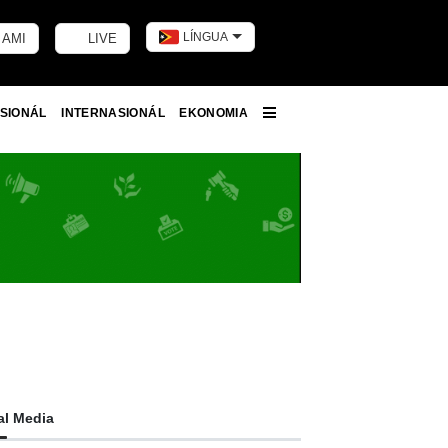
LÍNGUA
 AMI
LIVE
Toggle dark m
SIONÁL
INTERNASIONÁL
EKONOMIA
More
al Media