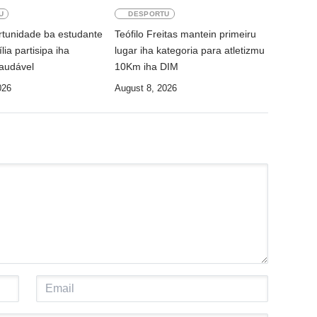
U
DESPORTU
rtunidade ba estudante
Teófilo Freitas mantein primeiru
lia partisipa iha
lugar iha kategoria para atletizmu
audável
10Km iha DIM
026
August 8, 2026