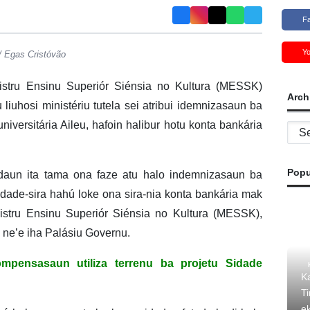
F
Y
/ Egas Cristóvão
istru Ensinu Superiór Siénsia no Kultura (MESSK)
Arch
iuhosi ministériu tutela sei atribui idemnizasaun ba
versitária Aileu, hafoin halibur hotu konta bankária
Archi
Popu
audaun ita tama ona faze atu halo indemnizasaun ba
ade-sira hahú loke ona sira-nia konta bankária mak
stru Ensinu Superiór Siénsia no Kultura (MESSK),
s ne’e iha Palásiu Governu.
mpensasaun utiliza terrenu ba projetu Sidade
K
T
e