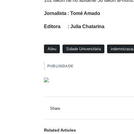
102 lakon rai no abitante 58 lakon ai-horis.
Jornalista : Tomé Amado
Editora : Julia Chatarina
Aileu
Sidade Universitária
indemnizasa
PUBLISIDADE
Share
Related Articles