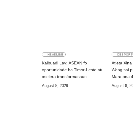
HEADLINE
DESPORT
Kalbuadi Lay: ASEAN fo
Atleta Xina
oportunidade ba Timor-Leste atu
Wang sai pr
aselera transformasaun
Maratona 
ekonómika
August 8, 2026
August 8, 2