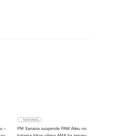
NASIONÁL
ku –
PM Xanana suspende PAM Aileu no
uru
hatama hikas vítima AMA ba servisu