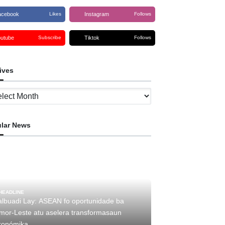
acebook
Instagram
Likes
Follows
outube
Tiktok
Subscribe
Follows
ives
ves
lar News
HEADLINE
albuadi Lay: ASEAN fo oportunidade ba
imor-Leste atu aselera transformasaun
konómika