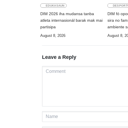
EDUKASAUN
DESPORT
DIM 2026 iha mudansa tanba
DIM fó opo
atleta internasionál barak mak mai
sira no famí
partisipa
ambiente s
August 8, 2026
August 8, 2
Leave a Reply