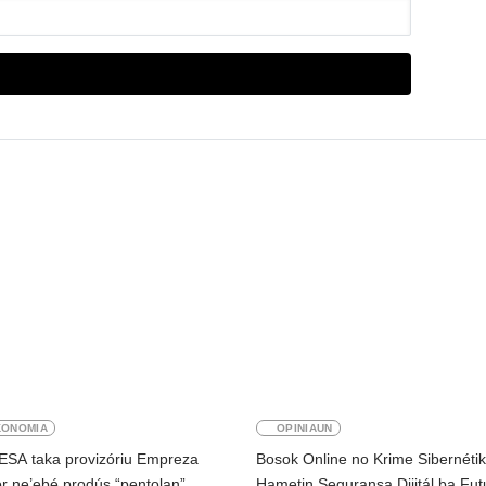
KONOMIA
OPINIAUN
ESA taka provizóriu Empreza
Bosok Online no Krime Sibernéti
r ne’ebé prodús “pentolan”
Hametin Seguransa Dijitál ba Fut