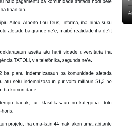
ahú halo pagamentu ba komunidade afetada hodi bele
ha tinan oin.
A
ípiu Aileu, Alberto Lou-Teus, informa, iha ninia suku
otu afetadu ba grande ne’e, maibé realidade iha de’it
deklarasaun aseita atu harii sidade uiversitária iha
Agência TATOLI, via telefónika, segunda ne’e.
,2 ba planu indemnizasaun ba komunidade afetada
iu atu selu indemnizasaun pur volta millaun $1,3 no
un ba komunidade.
tempu badak, tuir klasifikasaun no kategoria tolu
-horis.
un projetu, iha uma-kain 44 mak lakon uma, abitante