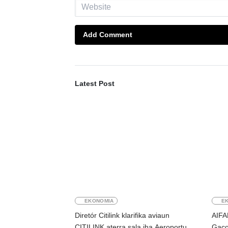
Add Comment
Latest Post
EKONOMIA
E
Diretór Citilink klarifika aviaun
AIFA
CITILINK aterra sala iha Aeroportu
Gaco