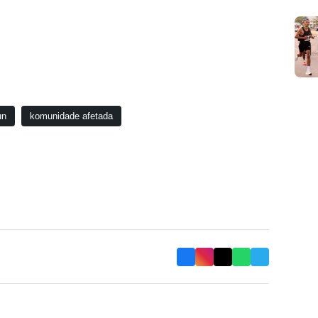
un
komunidade afetada