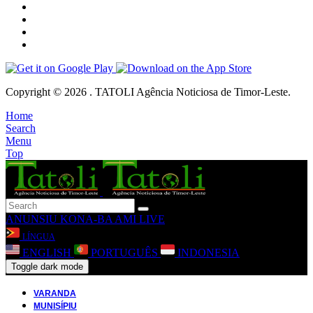
Copyright © 2026 . TATOLI Agência Noticiosa de Timor-Leste.
Home
Search
Menu
Top
ANUNSIU
KONA-BA AMI
LIVE
LÍNGUA
ENGLISH
PORTUGUÊS
INDONESIA
Toggle dark mode
VARANDA
MUNISÍPIU