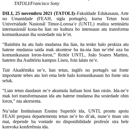
TATOLI/Francisco Sony
DILI, 25 novembru 2021 (TATOLI)–
Fakuldade Edukasaun, Arte
no Umanidade (FEAH, sigla portugés), kursu Tetun hosi
Universidade Nasionál Timor-Lorosa’e (UNTL) realiza semináriu
internasionál kona-ba lian no kultura ho intensaun atu transforma
komunikasaun iha sosiedade nia le’et.
“Bainhira ita atu halo mudansa iha lian, ita tenke halo peskiza atu
hatene mudansa saida mak akontese ba ita-nia lian ne’ebé uza ba
komunikasaun loron-loron,” Reitór UNTL, João Soares Martins,
hateten iha Auditóriu kampus Liseu, foin lalais ne’e.
Tuir Akadémiku ne’e, lian tetun, inglés no portugés sai fonte
importante tebes atu lori ema bele halo komunikasaun ho fonte sira
seluk.
“Lian tetun daudaun ne’e akumula liafuan hosi lian oioin. Ida-ne’e
mak lori transformasaun ida atu hatene mudansa iha sosiedade ohin
loron,” nia akresenta.
Nu’udar Instituisaun Ensinu Superiór ida, UNTL prontu apoiu
FEAH prepara departementu tetun ne’e ho di’ak, nune’e tinan oin
mai, depende ba vontade no disponibilidade profesór sira bele
konvoka konferénsia ida.