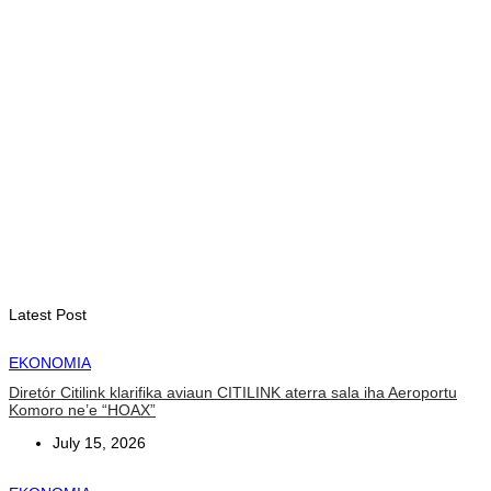
August 6, 2026
EKONOMIA
Tatoli no AAP hametin kooperasaun hodi promove jornalizmu
profisionál
August 6, 2026
EKONOMIA
JMT Vikeke hahú distribui billete ba negosiante sira hodi
asesu merkadu Olobai
August 6, 2026
Latest Post
EKONOMIA
Diretór Citilink klarifika aviaun CITILINK aterra sala iha Aeroportu
Komoro ne’e “HOAX”
July 15, 2026