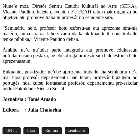
Nune’e mós, Diretór Sentru Estudu Kulturál no Arte (SEKA),
Vicente Paulino, hateten, eventu ne’e FEAH tetun mak organiza ho
objetivu atu promove traballu profesór no estudante sira.
“Semináriu ne’e, profesór hotu esforsu-an atu aprezenta sira-nia
matéria, tanba sira rasik ho vizaun ida katak kuandu iha ona traballu
tenke públika,” Vicente Paulino dehan.
Ámbitu ne’e nu’udar parte integradu atu promove edukasaun
nu’udar ensinu peskiza, ne’ebé obriga profesór sira halo esforsu halo
aprezentasaun.
Enkuantu, peskizadór ne’ebé aprezenta traballu iha semináriu ne’e
mai hosi profesór departementu lian tetun, profesór brazileira no
portugés, hosi kursu formasaun profesór, departementu pre-eskolár
inklui Fakuldade Siénsia Sosiál.
Jornalista : Tomé Amado
Editora : Julia Chatarina
UNTL
Lian
Kultura
seminariu