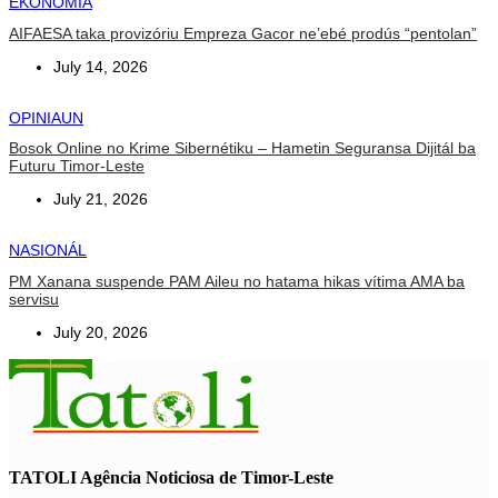
EKONOMIA
AIFAESA taka provizóriu Empreza Gacor ne’ebé prodús “pentolan”
July 14, 2026
OPINIAUN
Bosok Online no Krime Sibernétiku – Hametin Seguransa Dijitál ba
Futuru Timor-Leste
July 21, 2026
NASIONÁL
PM Xanana suspende PAM Aileu no hatama hikas vítima AMA ba
servisu
July 20, 2026
TATOLI Agência Noticiosa de Timor-Leste