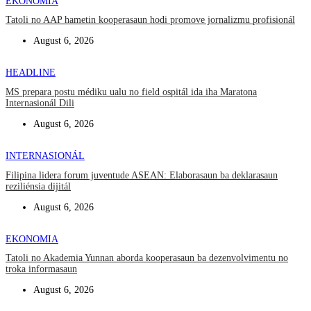
EKONOMIA
Tatoli no AAP hametin kooperasaun hodi promove jornalizmu profisionál
August 6, 2026
HEADLINE
MS prepara postu médiku ualu no field ospitál ida iha Maratona
Internasionál Dili
August 6, 2026
INTERNASIONÁL
Filipina lidera forum juventude ASEAN: Elaborasaun ba deklarasaun
reziliénsia dijitál
August 6, 2026
EKONOMIA
Tatoli no Akademia Yunnan aborda kooperasaun ba dezenvolvimentu no
troka informasaun
August 6, 2026