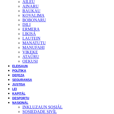
AILEU
AINARU
BAUKAU
KOVALIMA
BOBONARU
DILI
ERMERA
LIKISÁ
LAUTEIN
MANATUTU
MANUFAHI
VIKEKE
ATAÚRU
OEKUSI
ELEISAUN
POLÍTIKA
DEFEZA
SEGURANSA
JUSTISA
LEI
KAPITÁL
DESPORTU
NASIONÁL
INKLUZAUN SOSIÁL
SOSIEDADE SIVĺL