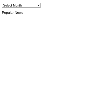
Archives
Popular News
OEKUSI
Autoridade Lokál Lela-Ufe Nítibe prefere ‘aselera’ projetu
estrada antes tempu udan
August 6, 2026
OEKUSI
MAE no Embaixadór Japaun inaugura projetu infraestrutura
CIREP 12 iha Nítibe
August 6, 2026
INTERNASIONÁL
Koreia-Súl permite direitu autór ba múzika ne’ebé kria hosi AI