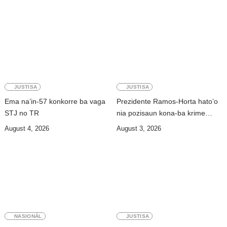
JUSTISA
JUSTISA
Ema na’in-57 konkorre ba vaga
Prezidente Ramos-Horta hato’o
STJ no TR
nia pozisaun kona-ba krime
scam
August 4, 2026
August 3, 2026
NASIONÁL
JUSTISA