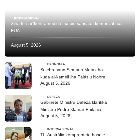
INTERNASIONÁL
Xina fó-sai ‘kontramedida’ hafoin sansaun komersiál husi
EUA
August 5, 2026
EKONOMIA
Selebrasaun Semana Matak ho
kuda ai-kameli iha Palásiu Nobre
August 5, 2026
DEFEZA
Gabinete Ministru Defeza klarifika
Ministru Pedro Klamar Fuik nia
August 5, 2026
kondisaun saúde
INTERNASIONÁL
TL-Austrália kompromete hasa’e