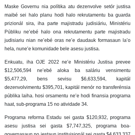
Maske Governu nia polítika atu dezenvolve setór justisa
maibé sei halo planu hodi halo rekrutamentu ba guarda
prizionál sira, iha parte majistradu judisiáriu, Ministériu
Públiku ne’ebé halo ona rekrutamentu parte majistradu
judisiariu nian ne’ebé oras ne’e daudauk formasaun la’o
hela, nune’e komunidade bele asesu justisa.
Enkuatu, iha OJE 2022 ne’e Ministériu Justisa prevee
$12,506,594 ne’ebé aloka ba saláriu vensimentu
$5,477,29, bens sevisu $6,633,594, kapitál
dezenvolvimentu $395,701, kapitál menór no transferénsia
públika laiha. hosi orsamentu ne’e hodi finansia programa
haat, sub-programa 15 no atividade 34.
Programa reforma Estadu sei gasta $120,932, programa
asesu justisa sei gasta $7,747,325, programa boa-
governasaun no jestaun instituisionál sei gasta $4,633,337