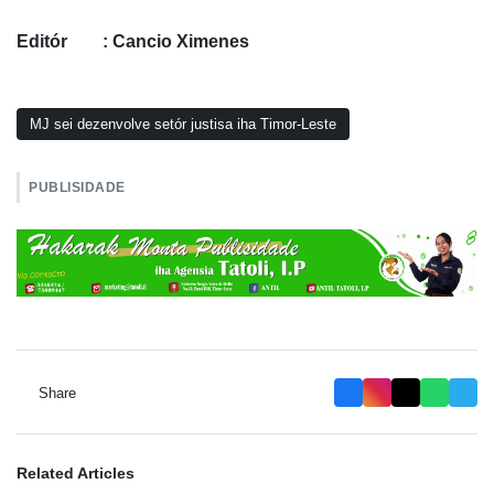
Editór : Cancio Ximenes
MJ sei dezenvolve setór justisa iha Timor-Leste
PUBLISIDADE
Share
Related Articles