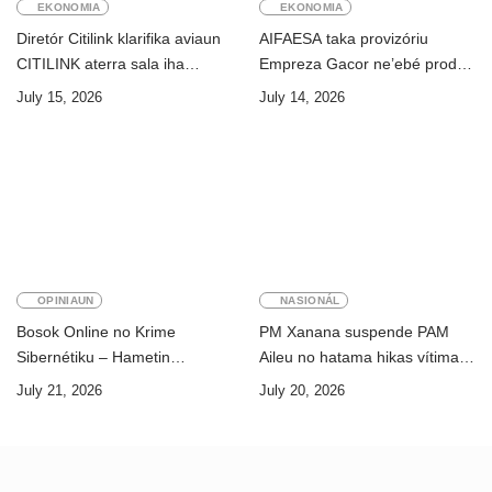
EKONOMIA
EKONOMIA
Diretór Citilink klarifika aviaun
AIFAESA taka provizóriu
CITILINK aterra sala iha
Empreza Gacor ne’ebé prodús
Aeroportu Komoro ne’e
“pentolan”
July 15, 2026
July 14, 2026
“HOAX”
OPINIAUN
NASIONÁL
Bosok Online no Krime
PM Xanana suspende PAM
Sibernétiku – Hametin
Aileu no hatama hikas vítima
Seguransa Dijitál ba Futuru
AMA ba servisu
July 21, 2026
July 20, 2026
Timor-Leste