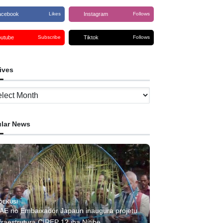
acebook
Instagram
Likes
Follows
outube
Tiktok
Subscribe
Follows
ives
ves
lar News
OEKUSI
AE no Embaixadór Japaun inaugura projetu
fraestrutura CIREP 12 iha Nítibe