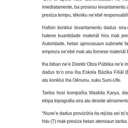
imediatamente, ba prosesu levantamentu a
presiza tempu, tékniku ne’ebé responsabili
Hafoin konklui levantamentu dadus sira
hatene kuantidade materiál hira mak pr
Autoridade, hetan aprovasaun submete fal
empreza ne’ebé mak atu fornese materiál b
Iha biban ne’e Diretór Obra Públika ne’e i
dadus to’o ona iha Eskola Bázika Filiál 
atu konklui iha Oénunu, suku Suni-Ufe.
Tanba hosi kompañia Waskita Karya, dau
ekipa topografia sira atu deside alinament
“Nune’e dadus provizória ita rejista sei t
hitu (7) mak presiza hetan atensaun tanba a