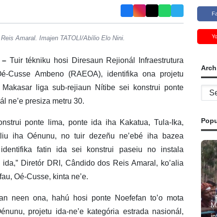
F
Y
 Reis Amaral. Imajen TATOLI/Abílio Elo Nini.
) –
Tuir tékniku hosi Diresaun Rejionál Infraestrutura
Arch
 Oé-Cusse Ambeno (RAEOA), identifika ona projetu
 Makasar liga sub-rejiaun Nítibe sei konstrui ponte
Archi
l ne’e presiza metru 30.
Popu
onstrui ponte lima, ponte ida iha Kakatua, Tula-Ika,
liu iha Oénunu, no tuir dezeñu ne’ebé iha bazea
identifika fatin ida sei konstrui paseiu no instala
ida,” Diretór DRI, Cândido dos Reis Amaral, ko’alia
au, Oé-Cusse, kinta ne’e.
lan neen ona, hahú hosi ponte Noefefan to’o mota
M
nunu, projetu ida-ne’e kategória estrada nasionál,
in