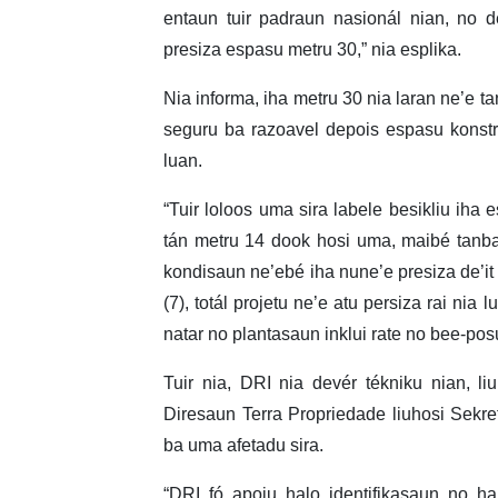
entaun tuir padraun nasionál nian, no 
presiza espasu metru 30,” nia esplika.
Nia informa, iha metru 30 nia laran ne’e tan
seguru ba razoavel depois espasu konstr
luan.
“Tuir loloos uma sira labele besikliu iha 
tán metru 14 dook hosi uma, maibé tanba
kondisaun ne’ebé iha nune’e presiza de’it 
(7), totál projetu ne’e atu persiza rai nia
natar no plantasaun inklui rate no bee-posu
Tuir nia, DRI nia devér tékniku nian, l
Diresaun Terra Propriedade liuhosi Sekre
ba uma afetadu sira.
“DRI fó apoiu halo identifikasaun no h