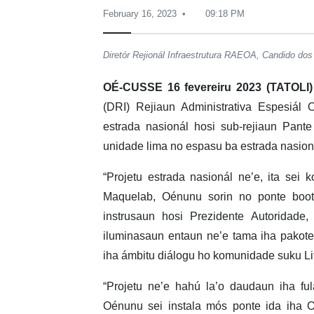
February 16, 2023
09:18 PM
Diretór Rejionál Infraestrutura RAEOA, Candido dos
OÉ-CUSSE 16 fevereiru 2023 (TATOLI
(DRI) Rejiaun Administrativa Espesiál
estrada nasionál hosi sub-rejiaun Pante
unidade lima no espasu ba estrada nasioná
“Projetu estrada nasionál ne’e, ita sei k
Maquelab, Oénunu sorin no ponte boot
instrusaun hosi Prezidente Autoridade, 
iluminasaun entaun ne’e tama iha pakote 
iha ámbitu diálogu ho komunidade suku Lif
“Projetu ne’e hahú la’o daudaun iha fu
Oénunu sei instala mós ponte ida iha Oé