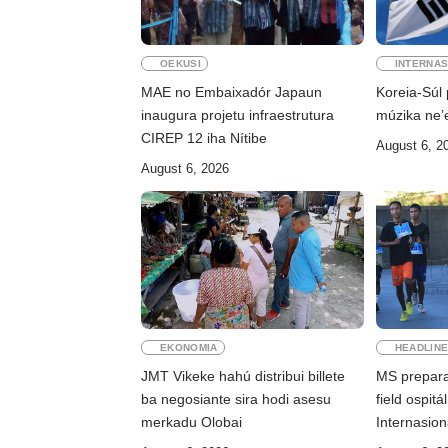
OEKUSI
INTERNAS
MAE no Embaixadór Japaun
Koreia-Súl 
inaugura projetu infraestrutura
múzika ne’e
CIREP 12 iha Nítibe
August 6, 2
August 6, 2026
EKONOMIA
HEADLIN
JMT Vikeke hahú distribui billete
MS prepara
ba negosiante sira hodi asesu
field ospit
merkadu Olobai
Internasioná