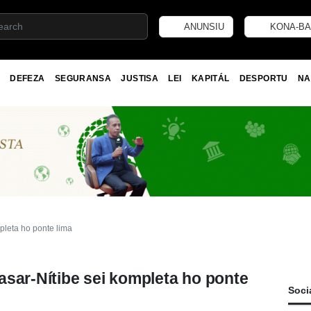
ANUNSIU
KONA-BA
DEFEZA
SEGURANSA
JUSTISA
LEI
KAPITÁL
DESPORTU
NA
pleta ho ponte lima
asar-Nítibe sei kompleta ho ponte
Soci