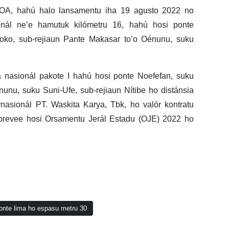
AEOA, hahú halo lansamentu iha 19 agusto 2022 no
onál ne’e hamutuk kilómetru 16, hahú hosi ponte
boko, sub-rejiaun Pante Makasar to’o Oénunu, suku
a nasionál pakote I hahú hosi ponte Noefefan, suku
nunu, suku Suni-Ufe, sub-rejiaun Nítibe ho distánsia
rnasionál PT. Waskita Karya, Tbk, ho valór kontratu
prevee hosi Orsamentu Jerál Estadu (OJE) 2022 ho
ponte lima ho espasu metru 30