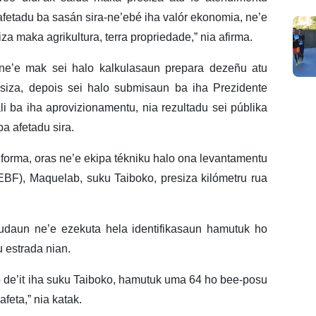
fetadu ba sasán sira-ne’ebé iha valór ekonomia, ne’e
za maka agrikultura, terra propriedade,” nia afirma.
-ne’e mak sei halo kalkulasaun prepara dezeñu atu
esiza, depois sei halo submisaun ba iha Prezidente
i ba iha aprovizionamentu, nia rezultadu sei públika
a afetadu sira.
nforma, oras ne’e ekipa tékniku halo ona levantamentu
(EBF), Maquelab, suku Taiboko, presiza kilómetru rua
daun ne’e ezekuta hela identifikasaun hamutuk ho
u estrada nian.
o’o de’it iha suku Taiboko, hamutuk uma 64 ho bee-posu
feta,” nia katak.