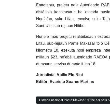
Entretantu, projetu ne’e Autoridade R
distánsia konstrusaun ba estrada nasi
Noefafan, suku Lifau, envolve suku Tai
Suni-Ufe, sub-rejiaun Nítibe.
Nune’e mós projetu realibitasaun estrad
Lifau, sub-rejiaun Pante Makasar to’o Oé
kilometru 18, ezekuta hosi empreza inte
millaun $23, ne’ebé autoridade RAEOA 
durasaun servisu durante fulan 18.
Jornalista: Abílio Elo Nini
Editór: Evaristo Soares Martins
Estrada nasionál Pante Makasar-Nítibe sei harii 