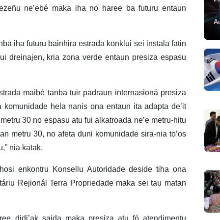
dezeñu ne’ebé maka iha no haree ba futuru entaun
A
ba iha futuru bainhira estrada konklui sei instala fatin
ui dreinajen, kria zona verde entaun presiza espasu
estrada maibé tanba tuir padraun internasioná presiza
 komunidade hela nanis ona entaun ita adapta de’it
metru 30 no espasu atu fui alkatroada ne’e metru-hitu
 luan metru 30, no afeta duni komunidade sira-nia to’os
,” nia katak.
iuhosi enkontru Konsellu Autoridade deside tiha ona
táriu Rejionál Terra Propriedade maka sei tau matan
aree didi’ak saida maka presiza atu fó atendimentu