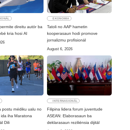
IONÁL
EKONOMIA
permite direitu autór ba
Tatoli no AAP hametin
bé kria hosi AI
kooperasaun hodi promove
jornalizmu profisionál
026
August 6, 2026
E
INTERNASIONÁL
 postu médiku ualu no
Filipina lidera forum juventude
ál ida iha Maratona
ASEAN: Elaborasaun ba
l Dili
deklarasaun reziliénsia dijitál