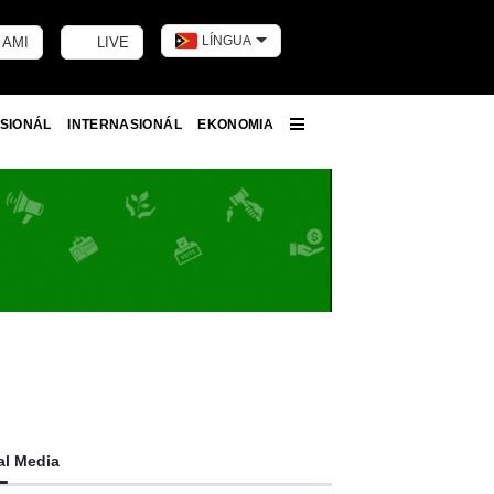
LÍNGUA
 AMI
LIVE
Toggle dark m
SIONÁL
INTERNASIONÁL
EKONOMIA
More
al Media