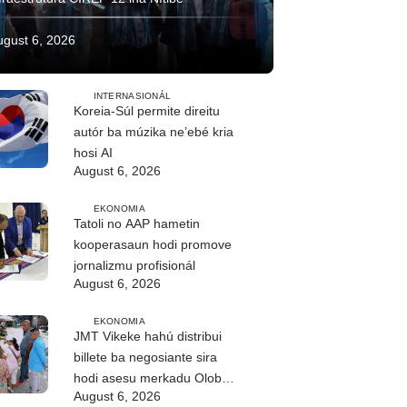
ugust 6, 2026
INTERNASIONÁL
Koreia-Súl permite direitu
autór ba múzika ne’ebé kria
hosi AI
August 6, 2026
EKONOMIA
Tatoli no AAP hametin
kooperasaun hodi promove
jornalizmu profisionál
August 6, 2026
EKONOMIA
JMT Vikeke hahú distribui
billete ba negosiante sira
hodi asesu merkadu Olobai
August 6, 2026