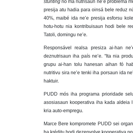
stunting
no má nutrisaun ne’e problema mul
presija atu hadia para oinsá bele reduz n
40%, maibé ida ne’e presija esforsu kole
hotu-hotu nia kontribuisaun hodi bele re
Tatoli, domingu ne’e.
Responsável realsa presiza ai-han ne’
deznutrisaun iha país ne’e. “Ita nia produ
grupu ai-han tolu hanesan aihan fó hab
nutritivu sira ne’e tenki iha porsaun ida 
haktuir.
PUDD mós iha programa prioridade seluk
asosiasaun kooperativa iha kada aldeia l
kria auto-empregu.
Marce Bere kompromete PUDD sei organiza
ba kréditu hodi dezenvolve kooperativa no 