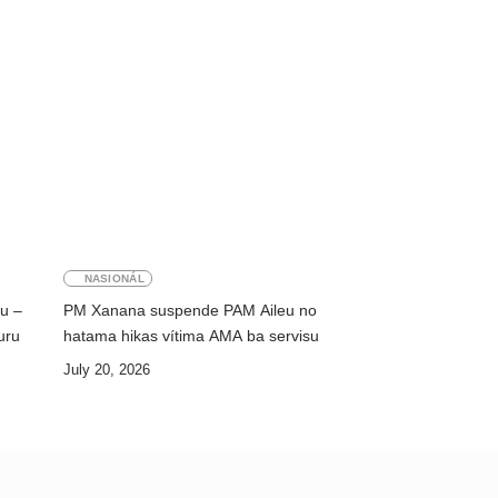
NASIONÁL
ku –
PM Xanana suspende PAM Aileu no
uru
hatama hikas vítima AMA ba servisu
July 20, 2026