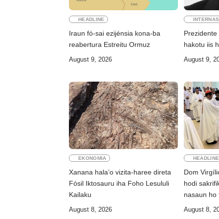
HEADLINE
INTERNAS
Iraun fó-sai ezijénsia kona-ba
Prezidente
reabertura Estreitu Ormuz
hakotu iis 
August 9, 2026
August 9, 2
EKONOMIA
HEADLIN
Xanana hala’o vizita-haree direta
Dom Virgíl
Fósil Iktosauru iha Foho Lesululi
hodi sakrif
Kailaku
nasaun ho 
August 8, 2026
August 8, 2