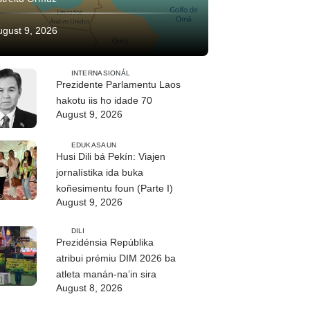
ugust 9, 2026
INTERNASIONÁL
Prezidente Parlamentu Laos
hakotu iis ho idade 70
August 9, 2026
EDUKASAUN
Husi Dili bá Pekín: Viajen
jornalístika ida buka
koñesimentu foun (Parte I)
August 9, 2026
DILI
Prezidénsia Repúblika
atribui prémiu DIM 2026 ba
atleta manán-na’in sira
August 8, 2026