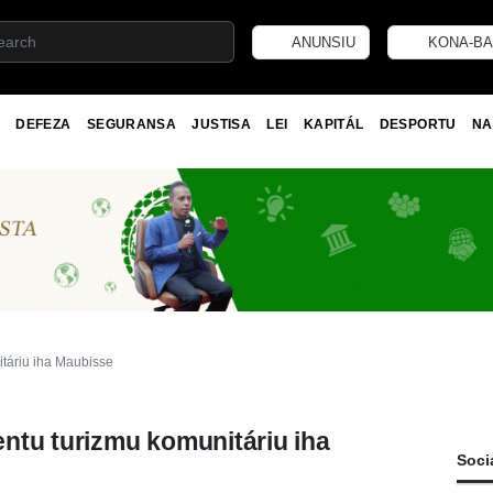
ANUNSIU
KONA-BA
DEFEZA
SEGURANSA
JUSTISA
LEI
KAPITÁL
DESPORTU
NA
táriu iha Maubisse
ntu turizmu komunitáriu iha
Soci