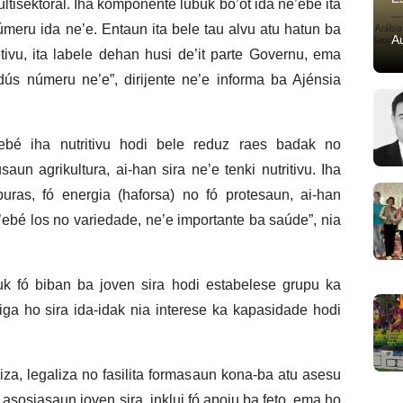
tisektorál. Iha komponente lubuk bo’ot ida ne’ebé ita
úmeru ida ne’e. Entaun ita bele tau alvu atu hatun ba
A
tivu, ita labele dehan husi de’it parte Governu, ema
dús númeru ne’e”, dirijente ne’e informa ba Ajénsia
ebé iha nutritivu hodi bele reduz raes badak no
saun agrikultura, ai-han sira ne’e tenki nutritivu. Iha
uras, fó energia (haforsa) no fó protesaun, ai-han
ne’ebé los no variedade, ne’e importante ba saúde”, nia
 fó biban ba joven sira hodi estabelese grupu ka
iga ho sira ida-idak nia interese ka kapasidade hodi
, legaliza no fasilita formasaun kona-ba atu asesu
asosiasaun joven sira, inklui fó apoiu ba feto, ema ho