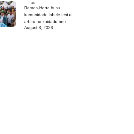
DILI
Ramos-Horta husu
komunidade labele tesi ai
arbiru no kuidadu bee-
August 8, 2026
matan