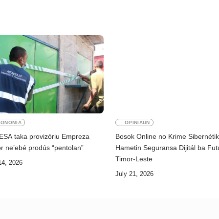
KONOMIA
OPINIAUN
ESA taka provizóriu Empreza
Bosok Online no Krime Sibernéti
r ne’ebé prodús “pentolan”
Hametin Seguransa Dijitál ba Fut
Timor-Leste
14, 2026
July 21, 2026