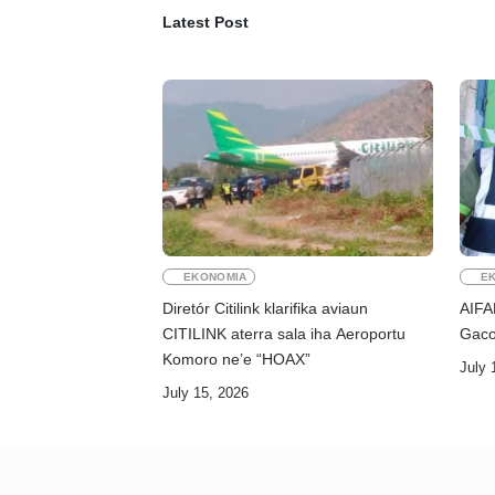
Latest Post
EKONOMIA
E
Diretór Citilink klarifika aviaun
AIFA
CITILINK aterra sala iha Aeroportu
Gaco
Komoro ne’e “HOAX”
July 
July 15, 2026