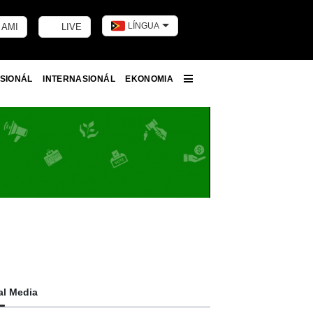
LÍNGUA
 AMI
LIVE
Toggle dark m
SIONÁL
INTERNASIONÁL
EKONOMIA
More
al Media