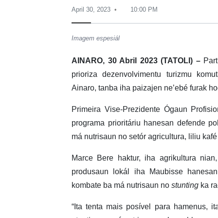
April 30, 2023
10:00 PM
Imagem espesiál
AINARO, 30 Abril 2023 (TATOLI) –
Par
prioriza dezenvolvimentu turizmu komut
Ainaro, tanba iha paizajen ne’ebé furak hodi
Primeira Vise-Prezidente Ógaun Profisi
programa prioritáriu hanesan defende pol
má nutrisaun no setór agricultura, liliu kafé 
Marce Bere haktur, iha agrikultura nian
produsaun lokál iha Maubisse hanesan
kombate ba má nutrisaun no
stunting
ka ra
“Ita tenta mais posível para hamenus, ita