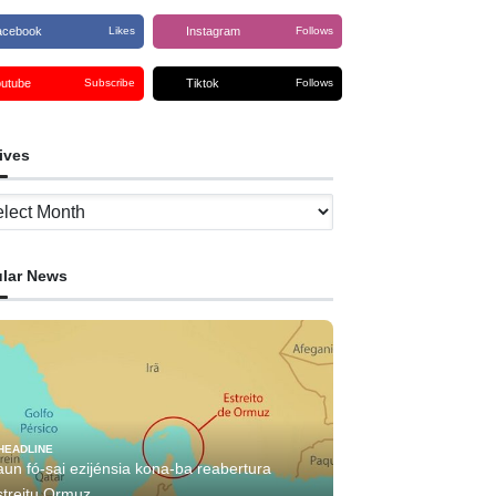
acebook
Instagram
Likes
Follows
outube
Tiktok
Subscribe
Follows
ives
ves
lar News
HEADLINE
aun fó-sai ezijénsia kona-ba reabertura
streitu Ormuz