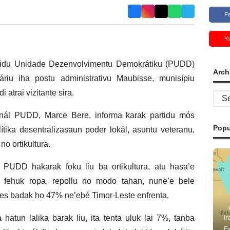
F
Y
tidu Unidade Dezenvolvimentu Demokrátiku (PUDD)
Arch
áriu iha postu administrativu Maubisse, munisípiu
 atrai vizitante sira.
Archi
onál PUDD, Marce Bere, informa karak partidu mós
Popu
ítika desentralizasaun poder lokál, asuntu veteranu,
no ortikultura.
, PUDD hakarak foku liu ba ortikultura, atu hasa’e
 fehuk ropa, repollu no modo tahan, nune’e bele
es badak ho 47% ne’ebé Timor-Leste enfrenta.
Ir
 hatun lalika barak liu, ita tenta uluk lai 7%, tanba
E