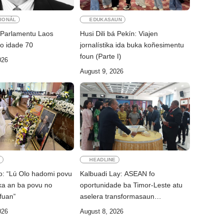
IONÁL
EDUKASAUN
 Parlamentu Laos
Husi Dili bá Pekín: Viajen
ho idade 70
jornalístika ida buka koñesimentu
foun (Parte I)
026
August 9, 2026
E
HEADLINE
io: “Lú Olo hadomi povu
Kalbuadi Lay: ASEAN fo
ika an ba povu no
oportunidade ba Timor-Leste atu
fuan”
aselera transformasaun
ekonómika
026
August 8, 2026