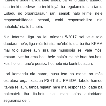
“Ida-ne’e doutrina ida forte tebes, ba kandidatu graduadu
sira tenki obedese no tenki loyál ba regulametu sira tantu
Estadu no organizasaun ian, semak halo krime, ne’e
responsabilidade pesoál, tenki responsabiliza nia
hahalok,” nia fó hanoin.
Nia informa, liga ba lei númeru 5/2017 sei vale to’o
daudaun ne’e, liga mós lei sira-ne’ebé tutela ba iha KRAM
mai to’o sub-rejiaun sira iha munisipíu sei vale mós,
entaun livre ba ema hotu bele hala’o maibé buat hot-hotu
kesi ho lei, nune’e persiza hot-hotu nia kontribuisaun.
Lori komandu nia naran, husu feto no mane, no mós
estrutura organizasaun PSHT iha RAEOA, labele hamoe
ita-nia rejiaun, tanba rejiaun ne’e iha responsabilidade ba
hakmatek iha ita-hotu nia liman, la’os autoridade
seguransa de’it.