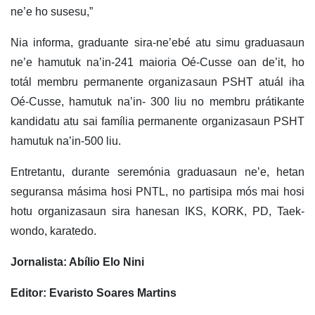
ne’e ho susesu,”
Nia informa, graduante sira-ne’ebé atu simu graduasaun
ne’e hamutuk na’in-241 maioria Oé-Cusse oan de’it, ho
totál membru permanente organizasaun PSHT atuál iha
Oé-Cusse, hamutuk na’in- 300 liu no membru prátikante
kandidatu atu sai família permanente organizasaun PSHT
hamutuk na’in-500 liu.
Entretantu, durante seremónia graduasaun ne’e, hetan
seguransa másima hosi PNTL, no partisipa mós mai hosi
hotu organizasaun sira hanesan IKS, KORK, PD, Taek-
wondo, karatedo.
Jornalista: Abílio Elo Nini
Editor: Evaristo Soares Martins