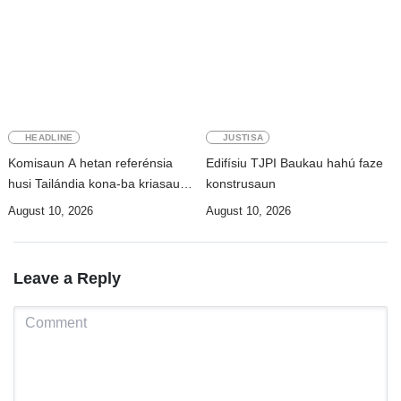
HEADLINE
JUSTISA
Komisaun A hetan referénsia
Edifísiu TJPI Baukau hahú faze
husi Tailándia kona-ba kriasaun
konstrusaun
Lei Siberkrime
August 10, 2026
August 10, 2026
Leave a Reply