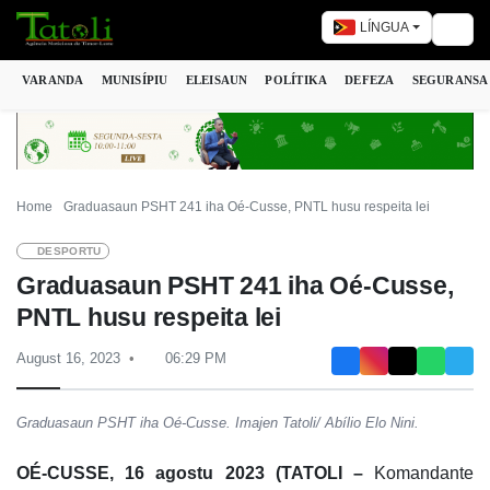
LÍNGUA
Togg
VARANDA
MUNISÍPIU
ELEISAUN
POLÍTIKA
DEFEZA
SEGURANSA
Home
Graduasaun PSHT 241 iha Oé-Cusse, PNTL husu respeita lei
DESPORTU
Graduasaun PSHT 241 iha Oé-Cusse,
PNTL husu respeita lei
August 16, 2023
06:29 PM
Graduasaun PSHT iha Oé-Cusse. Imajen Tatoli/ Abílio Elo Nini.
OÉ-CUSSE, 16 agostu 2023 (TATOLI –
Komandante