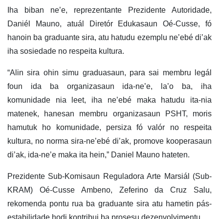
Iha biban ne’e, reprezentante Prezidente Autoridade,
Daniél Mauno, atuál Diretór Edukasaun Oé-Cusse, fó
hanoin ba graduante sira, atu hatudu ezemplu ne’ebé di’ak
iha sosiedade no respeita kultura.
“Alin sira ohin simu graduasaun, para sai membru legál
foun ida ba organizasaun ida-ne’e, la’o ba, iha
komunidade nia leet, iha ne’ebé maka hatudu ita-nia
matenek, hanesan membru organizasaun PSHT, moris
hamutuk ho komunidade, persiza fó valór no respeita
kultura, no norma sira-ne’ebé di’ak, promove kooperasaun
di’ak, ida-ne’e maka ita hein,” Daniel Mauno hateten.
Prezidente Sub-Komisaun Reguladora Arte Marsiál (Sub-
KRAM) Oé-Cusse Ambeno, Zeferino da Cruz Salu,
rekomenda pontu rua ba graduante sira atu hametin pás-
estabilidade hodi kontribui ba prosesu dezenvolvimentu.