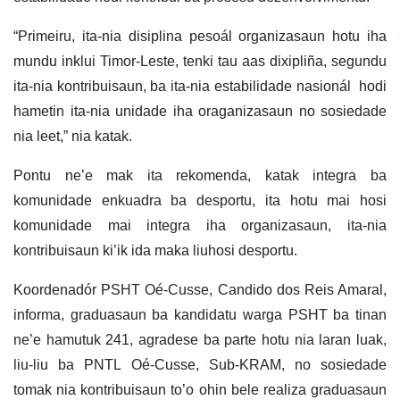
“Primeiru, ita-nia disiplina pesoál organizasaun hotu iha
mundu inklui Timor-Leste, tenki tau aas dixipliña, segundu
ita-nia kontribuisaun, ba ita-nia estabilidade nasionál hodi
hametin ita-nia unidade iha oraganizasaun no sosiedade
nia leet,” nia katak.
Pontu ne’e mak ita rekomenda, katak integra ba
komunidade enkuadra ba desportu, ita hotu mai hosi
komunidade mai integra iha organizasaun, ita-nia
kontribuisaun ki’ik ida maka liuhosi desportu.
Koordenadór PSHT Oé-Cusse, Candido dos Reis Amaral,
informa, graduasaun ba kandidatu warga PSHT ba tinan
ne’e hamutuk 241, agradese ba parte hotu nia laran luak,
liu-liu ba PNTL Oé-Cusse, Sub-KRAM, no sosiedade
tomak nia kontribuisaun to’o ohin bele realiza graduasaun