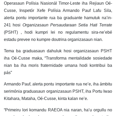
Operasaun Polísia Nasionál Timor-Leste iha Rejiaun Oé-
Cusse, Inspetór Xefe Polísia Armando Pauf Lafu Sila,
alerta pontu importante rua ba graduante hamutuk na’in-
241 hosi
Organizasaun Persaudaraan Setia Hati Terrate
(PSHT) , hodi kumpri lei no regulamentu sira-ne’ebé
estadu prevee no kumpre doutrina organizasaun nian.
Tema ba graduasaun dahuluk hosi organizasaun PSHT
iha Oé-Cusse maka, “Transforma mentalidade sosiedade
nian ba iha moris fraternidade umana hodi kontribui ba
pás”
Armando Pauf, alerta pontu importante rua ne’e, iha ámbitu
serimónia graduasaun organizasaun PSHT, iha Portu Iwao
Kitahara, Mataha, Oé-Cusse, kinta kalan ne’e.
“Primeiru lori komandu RAEOA nia naran, ha’u orgullu no