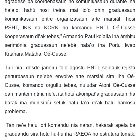
agradese ba koordenasaun no komunikasaun durante iha
hala’o, hahú hosi treina mai to’o ohin graduasaun
komunikasaun entre organizasaun arte marsiál, hosi
PSHT, IKS no KORK ho komandu PNTL Oé-Cusse
kooperasaun di’ak tebes,” Armando Pauf ko’alia iha ámbitu
serimónia graduasaun ne’ebé hala’o iha Portu Iwao
Kitahara Mataha, Oé-Cusse.
Tuir nia, desde janeiru to’o agostu PNTL seidauk rejista
perturbasaun ne’ebé envolve arte marsiál sira iha Oé-
Cusse, komando orgullu tebes, nu’udar Atoni Oé-Cusse
oan mantein ritmu ne’e, ita hotu akompaña graduasaun iha
barak iha munisipíu seluk balu la’o di’ak balu hamosu
problema.
“Tan ne’e ha’u lori komandu nia naran, hakarak apela ba
graduandu sira hotu liu-liu iha RAEOA ho estrutura tomak,