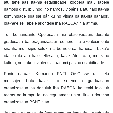
atu tane aas ita-nia estabilidade, koopera malu labele
hamosu disturbiu hodi no hamosu violénsia atu halo ita-nia
komunidade sira sai pániku no vítima ba ita-nia hahalok,
ida-ne’e sei labele akontese iha RAEOA,” nia afirma.
Tuir komandante Operasaun nia observasaun, durante
gradusaun ba oraganizasaun sempre iha akontesimentu
sira iha munisipíu seluk, maibé ne’e sai hanesan, buka’e
ida ba ita atu halo reflesaun, katak Atoni-oan, moris ho
kultura, no hakribi violénsia hadomi pas no estabilidade.
Pontu daruak, Komandu PNTL Oé-Cusse rai hela
mensajén balu katak, ho seremónia graduasaun
organizasaun ba dahuluk iha RAEOA, ita tenki la’o tuir
regras no kumpri lei no regulamentu sira, liu-liu doutrina
organizasaun PSHT nian.