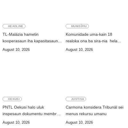
HEADLINE
MUNISÍPIU
TL-Malázia hametin
Komunidade uma-kain 18
kooperasaun iha kapasitasaun
realoka ona ba sira-nia hela
rekursu umanu
fatin iha foho Builó okos
August 10, 2026
August 10, 2026
OEKUSI
JUSTISA
PNTL Oekusi halo uluk
Carmona konsidera Tribunál sei
inspesaun dokumentu membru
menus rekursu umanu
sira-nian molok pasa-revista iha
August 10, 2026
August 10, 2026
públiku