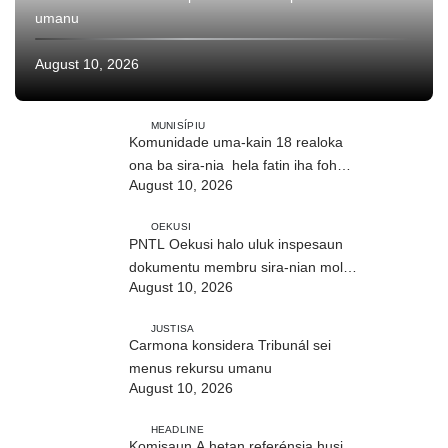
umanu
August 10, 2026
MUNISÍPIU
Komunidade uma-kain 18 realoka
ona ba sira-nia hela fatin iha foho
August 10, 2026
Builó okos
OEKUSI
PNTL Oekusi halo uluk inspesaun
dokumentu membru sira-nian molok
August 10, 2026
pasa-revista iha públiku
JUSTISA
Carmona konsidera Tribunál sei
menus rekursu umanu
August 10, 2026
HEADLINE
Komisaun A hetan referénsia husi