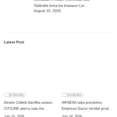
Tailándia kona-ba kriasaun Lei
August 10, 2026
Siberkrime
Latest Post
EKONOMIA
EKONOMIA
Diretór Citilink klarifika aviaun
AIFAESA taka provizóriu
CITILINK aterra sala iha
Empreza Gacor ne’ebé prodús
Aeroportu Komoro ne’e
“pentolan”
July 15, 2026
July 14, 2026