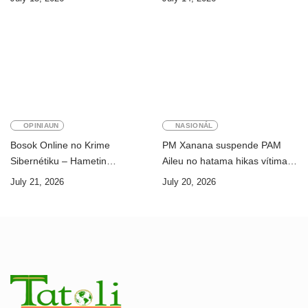
“HOAX”
OPINIAUN
NASIONÁL
Bosok Online no Krime
PM Xanana suspende PAM
Sibernétiku – Hametin
Aileu no hatama hikas vítima
Seguransa Dijitál ba Futuru
AMA ba servisu
July 21, 2026
July 20, 2026
Timor-Leste