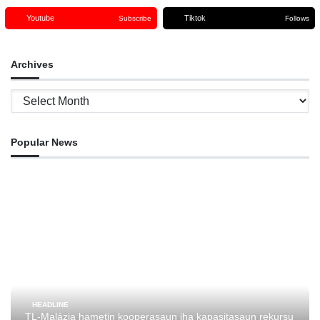
Youtube
Tiktok
Subscribe
Follows
Archives
Archives
Popular News
HEADLINE
TL-Malázia hametin kooperasaun iha kapasitasaun rekursu