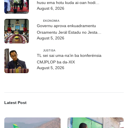
husu ema hotu kuda ai-oan hodi
August 6, 2026
proteje biodiversidade
EKONOMIA
Governu aprova enkuadramentu
Orsamentu Jerál Estadu no Jestaun
August 5, 2026
Finanseira Públika
JUSTISA
TL sei sai uma-na’in ba konferénsia
CMJPLOP ba da-XIX
August 5, 2026
Latest Post