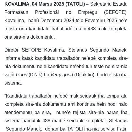
KOVALIMA, 04 Marsu 2025 (TATOLI) –
Sekretariu Estadu
Formasaun Profesionál no Empregu (SEFOPE),
Kovalima, hahú Dezembru 2024 to’o Fevereiru 2025 ne’e
rejista ona kandidatu traballadór na’in-438 mak kompleta
ona sira-nia dokumentu.
Diretór SEFOPE Kovalima, Stefanus Segundo Manek
informa katak kandidatu traballadór ne’ebé kompleta sira-
nia dokumentu ne’e kandidatu ne’ebé tuir teste no sira-nia
valór
Good
(Di’ak) ho
Verry good
(Di’ak liu), hodi rejista iha
sistema.
“Kandidatu traballadór ne’ebé mak seidauk iha tempu atu
kompleta sira-nia dokumentu ami kontinua hein hodi halo
atendementu ba sira, nune’e rejista sira-nia naran iha
sistema hamutuk 438 maibé seidauk kompleta”, Stefanus
Segundo Manek, dehan ba TATOLI iha-nia servisu Fatin