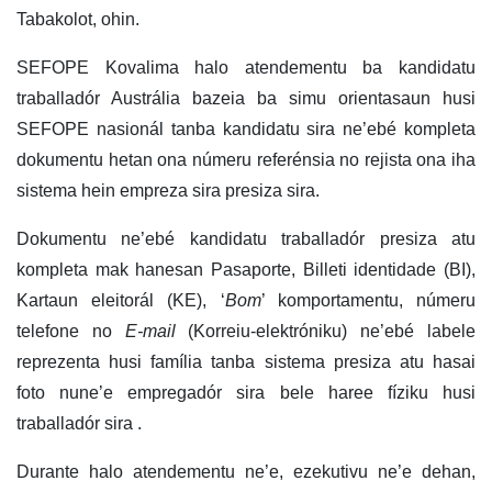
Tabakolot, ohin.
SEFOPE Kovalima halo atendementu ba kandidatu
traballadór Austrália bazeia ba simu orientasaun husi
SEFOPE nasionál tanba kandidatu sira ne’ebé kompleta
dokumentu hetan ona númeru referénsia no rejista ona iha
sistema hein empreza sira presiza sira.
Dokumentu ne’ebé kandidatu traballadór presiza atu
kompleta mak hanesan Pasaporte, Billeti identidade (BI),
Kartaun eleitorál (KE), ‘
Bom
’ komportamentu, númeru
telefone no
E-mail
(Korreiu-elektróniku) ne’ebé labele
reprezenta husi família tanba sistema presiza atu hasai
foto nune’e empregadór sira bele haree fíziku husi
traballadór sira .
Durante halo atendementu ne’e, ezekutivu ne’e dehan,