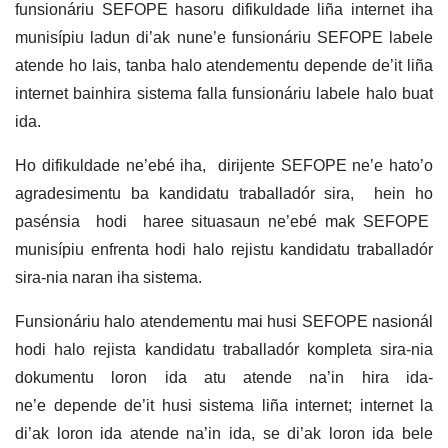
funsionáriu SEFOPE hasoru difikuldade liña internet iha
munisípiu ladun di’ak nune’e funsionáriu SEFOPE labele
atende ho lais, tanba halo atendementu depende de’it liña
internet bainhira sistema falla funsionáriu labele halo buat
ida.
Ho difikuldade ne’ebé iha, dirijente SEFOPE ne’e hato’o
agradesimentu ba kandidatu traballadór sira, hein ho
pasénsia hodi haree situasaun ne’ebé mak SEFOPE
munisípiu enfrenta hodi halo rejistu kandidatu traballadór
sira-nia naran iha sistema.
Funsionáriu halo atendementu mai husi SEFOPE nasionál
hodi halo rejista kandidatu traballadór kompleta sira-nia
dokumentu loron ida atu atende na’in hira ida-
ne’e depende de’it husi sistema liña internet; internet la
di’ak loron ida atende na’in ida, se di’ak loron ida bele