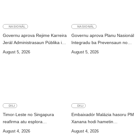
NASIONÁL
NASIONÁL
Governu aprova Rejime Karreira
Governu aprova Planu Nasionál
Jerál Administrasaun Públika iha
Integradu ba Prevensaun no
2026
Kombate Rede Transnasionál
August 5, 2026
August 5, 2026
DILI
DILI
Timor-Leste no Singapura
Embaixadór Malázia hasoru PM
reafirma atu esplora
Xanana hodi hametin
oportunidade iha interese komun
kooperasaun bilaterál
August 4, 2026
August 4, 2026
nian