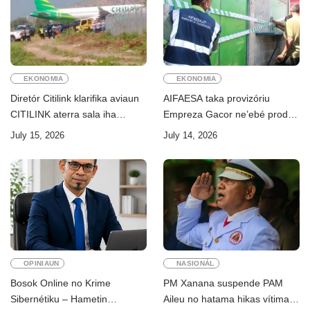
EKONOMIA
EKONOMIA
Diretór Citilink klarifika aviaun
AIFAESA taka provizóriu
CITILINK aterra sala iha
Empreza Gacor ne’ebé prodús
Aeroportu Komoro ne’e
“pentolan”
July 15, 2026
July 14, 2026
“HOAX”
OPINIAUN
NASIONÁL
Bosok Online no Krime
PM Xanana suspende PAM
Sibernétiku – Hametin
Aileu no hatama hikas vítima