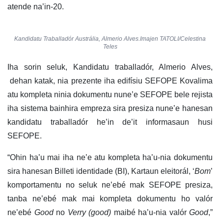
atende na’in-20.
Kandidatu Traballadór Austrália, Almerio Alves.Imajen TATOLI/Celestina
Teles
Iha sorin seluk, Kandidatu traballadór, Almerio Alves,
dehan katak, nia prezente iha edifísiu SEFOPE Kovalima
atu kompleta ninia dokumentu nune’e SEFOPE bele rejista
iha sistema bainhira empreza sira presiza nune’e hanesan
kandidatu traballadór he’in de’it informasaun husi
SEFOPE.
“Ohin ha’u mai iha ne’e atu kompleta ha’u-nia dokumentu
sira hanesan Billeti identidade (BI), Kartaun eleitorál, ‘
Bom
’
komportamentu no seluk ne’ebé mak SEFOPE presiza,
tanba ne’ebé mak mai kompleta dokumentu ho valór
ne’ebé
Good
no
Verry (good)
maibé ha’u-nia valór
Good
,”