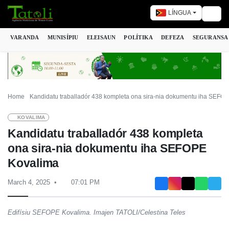
LÍNGUA
Togg
VARANDA
MUNISÍPIU
ELEISAUN
POLÍTIKA
DEFEZA
SEGURANSA
Home
Kandidatu traballadór 438 kompleta ona sira-nia dokumentu iha SEFO
KOVALIMA
Kandidatu traballadór 438 kompleta
ona sira-nia dokumentu iha SEFOPE
Kovalima
March 4, 2025
07:01 PM
Edifísiu SEFOPE Kovalima. Imajen TATOLI/Celestina Teles