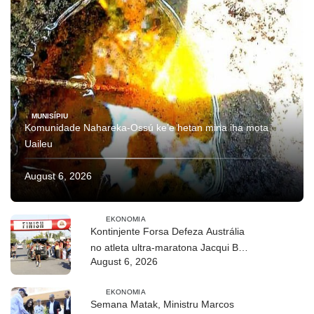
MUNISÍPIU
Komunidade Nahareka-Ossú ke’e hetan mina iha mota
Uaileu
August 6, 2026
EKONOMIA
Kontinjente Forsa Defeza Austrália
no atleta ultra-maratona Jacqui Bell
August 6, 2026
partisipa DIM 2026
EKONOMIA
Semana Matak, Ministru Marcos