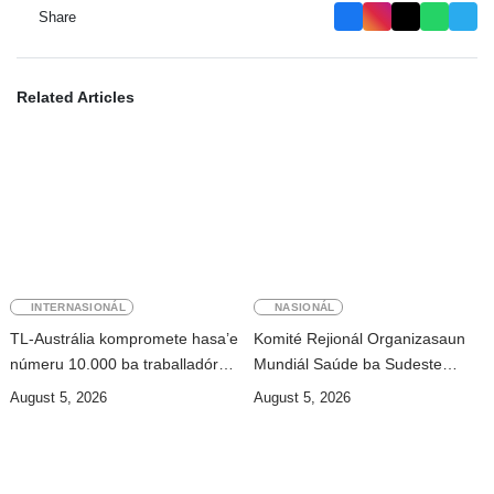
Share
Related Articles
INTERNASIONÁL
NASIONÁL
TL-Austrália kompromete hasa’e
Komité Rejionál Organizasaun
númeru 10.000 ba traballadór
Mundiál Saúde ba Sudeste
timoroan to’o 2028
Aziátiku da-79 sei hala’o iha TL
August 5, 2026
August 5, 2026