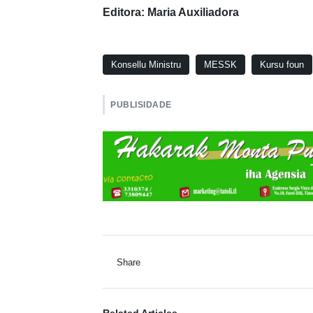
Editora: Maria Auxiliadora
Konsellu Ministru
MESSK
Kursu foun
PUBLISIDADE
Share
Related Articles