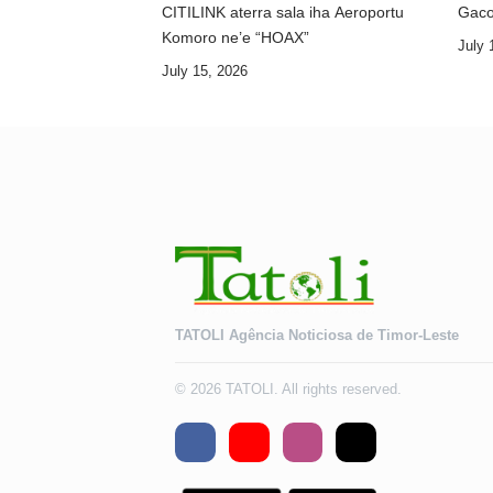
CITILINK aterra sala iha Aeroportu
Gaco
Komoro ne’e “HOAX”
July 
July 15, 2026
TATOLI Agência Noticiosa de Timor-Leste
© 2026 TATOLI. All rights reserved.