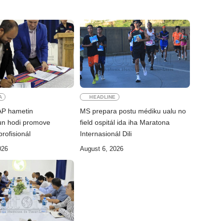
A
HEADLINE
AAP hametin
MS prepara postu médiku ualu no
un hodi promove
field ospitál ida iha Maratona
profisionál
Internasionál Dili
026
August 6, 2026