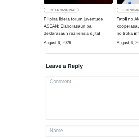
INTERNASIONÁL
EKONOMI
Filipina lidera forum juventude
Tatoli no 
ASEAN: Elaborasaun ba
kooperasau
deklarasaun reziliénsia dijitál
no troka i
August 6, 2026
August 6, 2
Leave a Reply