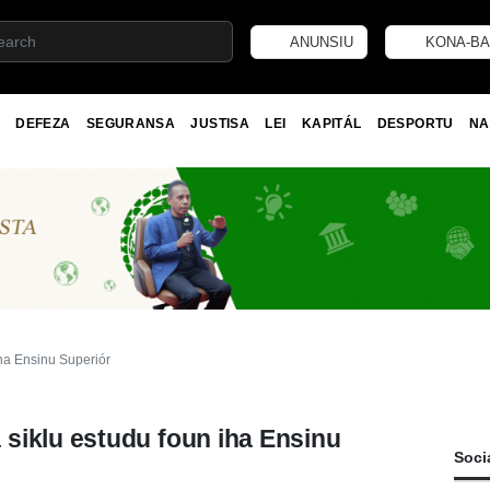
ANUNSIU
KONA-BA
DEFEZA
SEGURANSA
JUSTISA
LEI
KAPITÁL
DESPORTU
NA
ha Ensinu Superiór
siklu estudu foun iha Ensinu
Soci