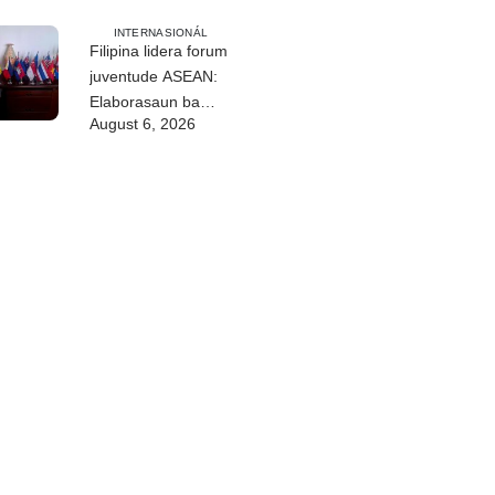
INTERNASIONÁL
Filipina lidera forum
juventude ASEAN:
Elaborasaun ba
August 6, 2026
deklarasaun reziliénsia
dijitál