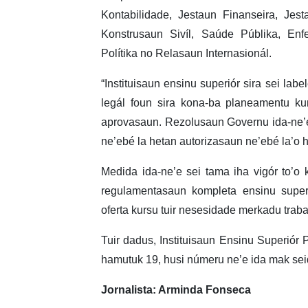
Kontabilidade, Jestaun Finanseira, Jesta
Konstrusaun Sivíl, Saúde Públika, Enfe
Polítika no Relasaun Internasionál.
“Instituisaun ensinu superiór sira sei labe
legál foun sira kona-ba planeamentu ku
aprovasaun. Rezolusaun Governu ida-ne’
ne’ebé la hetan autorizasaun ne’ebé la’o he
Medida ida-ne’e sei tama iha vigór to’o 
regulamentasaun kompleta ensinu superi
oferta kursu tuir nesesidade merkadu traba
Tuir dadus, Instituisaun Ensinu Superiór 
hamutuk 19, husi númeru ne’e ida mak sei
Jornalista: Arminda Fonseca