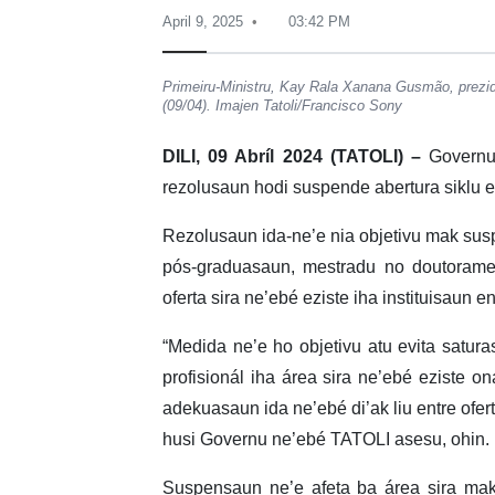
April 9, 2025
03:42 PM
Primeiru-Ministru, Kay Rala Xanana Gusmão, prezide
(09/04). Imajen Tatoli/Francisco Sony
DILI, 09 Abríl 2024 (TATOLI) –
Governu,
rezolusaun hodi suspende abertura siklu e
Rezolusaun ida-ne’e nia objetivu mak susp
pós-graduasaun, mestradu no doutoramen
oferta sira ne’ebé eziste iha instituisaun e
“Medida ne’e ho objetivu atu evita saturas
profisionál iha área sira ne’ebé eziste o
adekuasaun ida ne’ebé di’ak liu entre ofer
husi Governu ne’ebé TATOLI asesu, ohin.
Suspensaun ne’e afeta ba área sira mak 