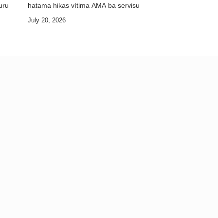
uru
hatama hikas vítima AMA ba servisu
July 20, 2026