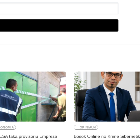
KONOMIA
OPINIAUN
ESA taka provizóriu Empreza
Bosok Online no Krime Sibernéti