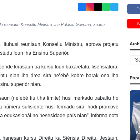
F
Y
 reuniaun Konsellu Ministru, iha Palásiu Governu, kuarta
Arch
 liuhusi reuniaun Konsellu Ministru, aprova projetu
studu foun iha Ensinu Superiór.
Archi
ende kriasaun ba kursu foun baxarelatu, lisensiatura,
tu nian iha área sira ne’ebé kobre barak ona iha
Popu
nsinu superiór nian.
aun (ne’ebé liu tiha limite) husi merkadu traballu ho
na númeru sufisiente husi formadu sira, hodi promove
ta edukasionál no nesesidade país nian”, informa nota
Ko
hanesan kursu Direitu ka Siénsia Direitu, Jestaun,
ne