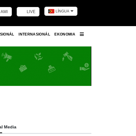
LÍNGUA
 AMI
LIVE
Toggle dark m
SIONÁL
INTERNASIONÁL
EKONOMIA
More
al Media