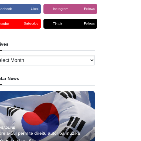
acebook
Instagram
Likes
Follows
outube
Tiktok
Subscribe
Follows
ives
ves
lar News
HEADLINE
reia-Súl permite direitu autór ba múzika
’ebé kria hosi AI