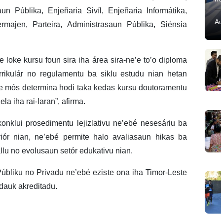
un Públika, Enjeñaria Sivíl, Enjeñaria Informátika,
A
rmajen, Parteira, Administrasaun Públika, Siénsia
le loke kursu foun sira iha área sira-ne’e to’o diploma
rrikulár no regulamentu ba siklu estudu nian hetan
e mós determina hodi taka kedas kursu doutoramentu
la iha rai-laran”, afirma.
konklui prosedimentu lejizlativu ne’ebé nesesáriu ba
ór nian, ne’ebé permite halo avaliasaun hikas ba
llu no evolusaun setór edukativu nian.
Públiku no Privadu ne’ebé eziste ona iha Timor-Leste
dauk akreditadu.