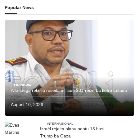
Popular News
EKONOMIA
Alfándega rekolla reseita millaun $81-resin ba kofre Estadu
August 10, 2026
INTERNASIONÁL
Izraél rejeita planu pontu 15 husi
Trump ba Gaza