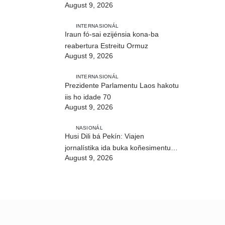
August 9, 2026
INTERNASIONÁL
Iraun fó-sai ezijénsia kona-ba
reabertura Estreitu Ormuz
August 9, 2026
INTERNASIONÁL
Prezidente Parlamentu Laos hakotu
iis ho idade 70
August 9, 2026
NASIONÁL
Husi Dili bá Pekín: Viajen
jornalístika ida buka koñesimentu
August 9, 2026
foun (Parte I)