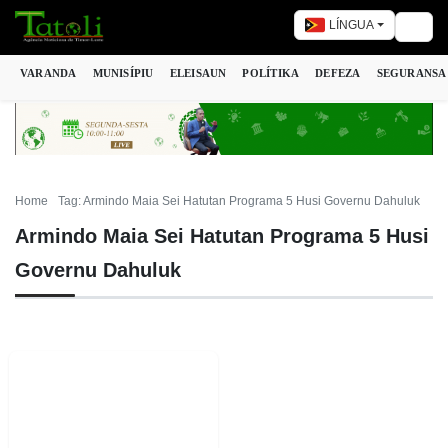
LÍNGUA
Togg
VARANDA
MUNISÍPIU
ELEISAUN
POLÍTIKA
DEFEZA
SEGURANSA
Home
Tag: Armindo Maia Sei Hatutan Programa 5 Husi Governu Dahuluk
Armindo Maia Sei Hatutan Programa 5 Husi
Governu Dahuluk