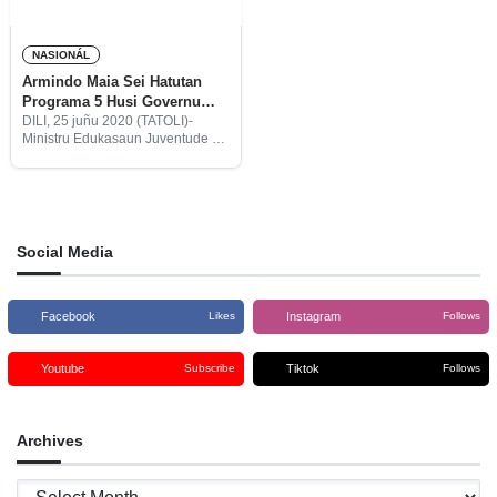
NASIONÁL
Armindo Maia Sei Hatutan
Programa 5 Husi Governu
Dahuluk
DILI, 25 juñu 2020 (TATOLI)-
Ministru Edukasaun Juventude no
Desportu, Armindo Maia, hateten
durante ninia mandatu tinan tolu
sei implementa mós programa
lima importante ne’ebé halo ona
iha Governu Konstitusionál
Social Media
Facebook
Instagram
Likes
Follows
Youtube
Tiktok
Subscribe
Follows
Archives
Archives