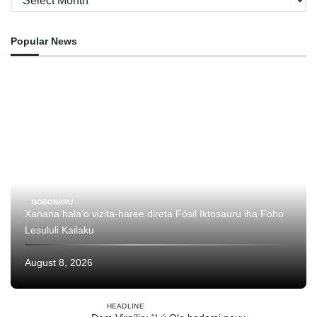
Popular News
BOBONARU
Xanana hala’o vizita-haree direta Fósil Iktosauru iha Foho
Lesululi Kailaku
August 8, 2026
HEADLINE