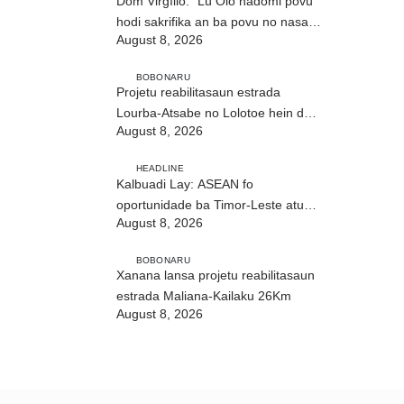
Dom Virgílio: “Lú Olo hadomi povu
hodi sakrifika an ba povu no nasaun
August 8, 2026
ho fuan”
BOBONARU
Projetu reabilitasaun estrada
Lourba-Atsabe no Lolotoe hein de’it
August 8, 2026
vistu tribunál
HEADLINE
Kalbuadi Lay: ASEAN fo
oportunidade ba Timor-Leste atu
August 8, 2026
aselera transformasaun ekonómika
BOBONARU
Xanana lansa projetu reabilitasaun
estrada Maliana-Kailaku 26Km
August 8, 2026