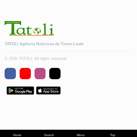
TATOLI Agência Noticiosa de Timor-Leste
© 2026 TATOLI. All rights reserved.
Home
Search
Menu
Top