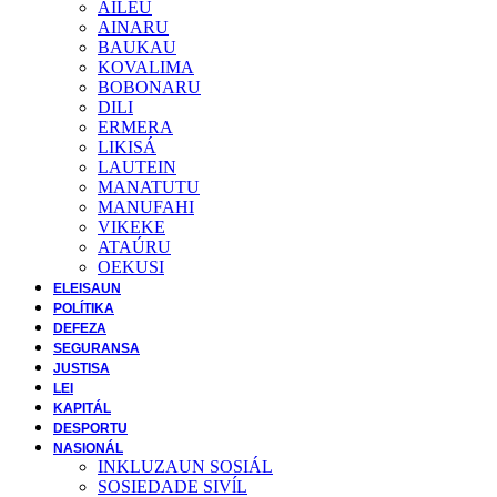
AILEU
AINARU
BAUKAU
KOVALIMA
BOBONARU
DILI
ERMERA
LIKISÁ
LAUTEIN
MANATUTU
MANUFAHI
VIKEKE
ATAÚRU
OEKUSI
ELEISAUN
POLÍTIKA
DEFEZA
SEGURANSA
JUSTISA
LEI
KAPITÁL
DESPORTU
NASIONÁL
INKLUZAUN SOSIÁL
SOSIEDADE SIVĺL