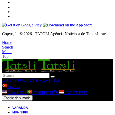
Copyright © 2026 . TATOLI Agência Noticiosa de Timor-Leste.
Home
Search
Menu
Top
ANUNSIU
KONA-BA AMI
LIVE
LÍNGUA
ENGLISH
PORTUGUÊS
INDONESIA
Toggle dark mode
VARANDA
MUNISÍPIU