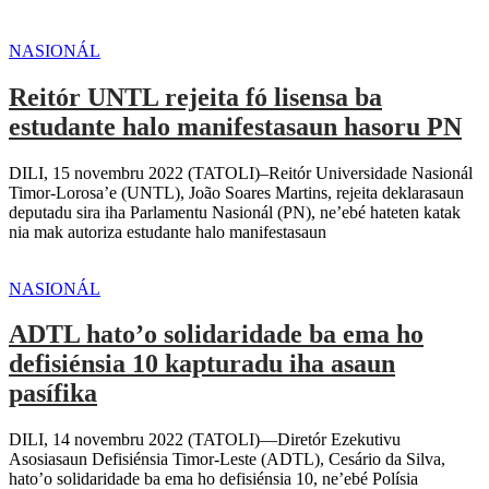
NASIONÁL
Reitór UNTL rejeita fó lisensa ba
estudante halo manifestasaun hasoru PN
DILI, 15 novembru 2022 (TATOLI)–Reitór Universidade Nasionál
Timor-Lorosa’e (UNTL), João Soares Martins, rejeita deklarasaun
deputadu sira iha Parlamentu Nasionál (PN), ne’ebé hateten katak
nia mak autoriza estudante halo manifestasaun
NASIONÁL
ADTL hato’o solidaridade ba ema ho
defisiénsia 10 kapturadu iha asaun
pasífika
DILI, 14 novembru 2022 (TATOLI)—Diretór Ezekutivu
Asosiasaun Defisiénsia Timor-Leste (ADTL), Cesário da Silva,
hato’o solidaridade ba ema ho defisiénsia 10, ne’ebé Polísia