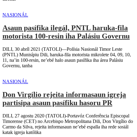
NASIONÁL
Asaun pasífika ilegál, PNTL haruka-fila
motorista 100-resin iha Palásiu Governu
DILI, 30 abríl 2021 (TATOLI)—Polísia Nasionál Timor Leste
(PNTL) Munisípiu Dili, haruka-fila motorista mikrolete 04, 09, 10,
11, na’in 100-resin, ne’ebé halo asaun pasífika iha área Palásiu
Governu, tanba
NASIONÁL
Don Virgílio rejeita informasaun igreja
partisipa asaun pasífiku hasoru PR
DILI, 27 agostu 2020 (TATOLI)-Portavóz Conferência Episcopal
Timorense (CET) no Arcebispo Metropolitana Dili, Don Virgílio do
Carmo da Silva, rejeita informasaun ne’ebé espalla iha rede sosiál
katak igreja katólika