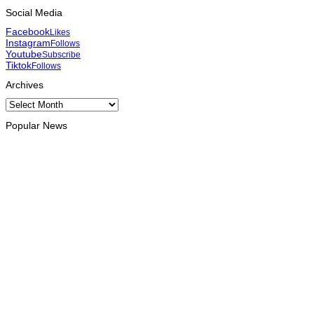
Social Media
Facebook
Likes
Instagram
Follows
Youtube
Subscribe
Tiktok
Follows
Archives
Archives
Popular News
DILI
Prezidénsia Repúblika atribui prémiu DIM 2026 ba atleta
manán-na’in sira
August 8, 2026
DILI
Ramos-Horta husu komunidade labele tesi ai arbiru no