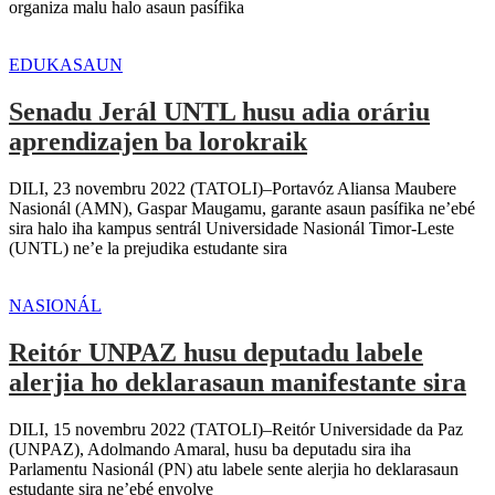
organiza malu halo asaun pasífika
EDUKASAUN
Senadu Jerál UNTL husu adia oráriu
aprendizajen ba lorokraik
DILI, 23 novembru 2022 (TATOLI)–Portavóz Aliansa Maubere
Nasionál (AMN), Gaspar Maugamu, garante asaun pasífika ne’ebé
sira halo iha kampus sentrál Universidade Nasionál Timor-Leste
(UNTL) ne’e la prejudika estudante sira
NASIONÁL
Reitór UNPAZ husu deputadu labele
alerjia ho deklarasaun manifestante sira
DILI, 15 novembru 2022 (TATOLI)–Reitór Universidade da Paz
(UNPAZ), Adolmando Amaral, husu ba deputadu sira iha
Parlamentu Nasionál (PN) atu labele sente alerjia ho deklarasaun
estudante sira ne’ebé envolve