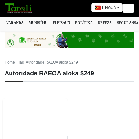
LÍNGUA
Togg
VARANDA
MUNISÍPIU
ELEISAUN
POLÍTIKA
DEFEZA
SEGURANSA
Home
Tag: Autoridade RAEOA aloka $249
Autoridade RAEOA aloka $249