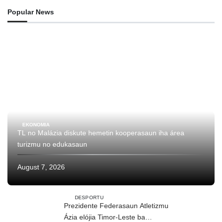
Popular News
EKONOMIA
TL no Malázia diskute hemetin kooperasaun iha área
turizmu no edukasaun
August 7, 2026
DESPORTU
Prezidente Federasaun Atletizmu
Ázia elójia Timor-Leste ba