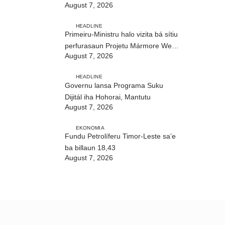
August 7, 2026
realizasaun DIM 2026
HEADLINE
Primeiru-Ministru halo vizita bá sítiu
perfurasaun Projetu Mármore We-
August 7, 2026
uah iha Ilimanu
HEADLINE
Governu lansa Programa Suku
Dijitál iha Hohorai, Mantutu
August 7, 2026
EKONOMIA
Fundu Petrolíferu Timor-Leste sa’e
ba billaun 18,43
August 7, 2026