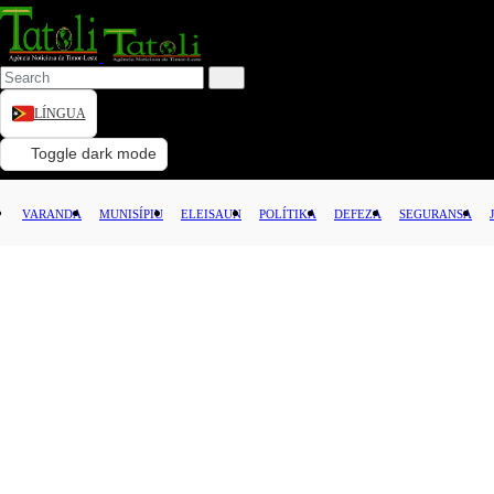
LÍNGUA
VARANDA
Toggle dark mode
MUNISÍPIU
VARANDA
MUNISÍPIU
ELEISAUN
POLÍTIKA
DEFEZA
SEGURANSA
ELEISAUN
POLÍTIKA
DEFEZA
SEGURANSA
JUSTISA
LEI