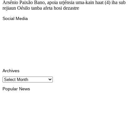
Arsénio Paixão Bano, apoia urjénsia uma-kain haat (4) iha sub
rejiaun Oésilo tanba afeta hosi dezastre
Social Media
Facebook
Likes
Instagram
Follows
Youtube
Subscribe
Tiktok
Follows
Archives
Archives
Popular News