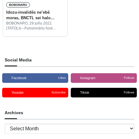
BOBONARU
Idozu-invalidés ne’ebé
moras, BNCTL sei halo
pagamentu iha uma
BOBONARO, 29 juñu 2021
(TATOLI)—Funsionáriu hosi
Banku Nasionál Komérsiu Timor-
Leste (BNCTL sígla portugés),
sukursál Maliana, sei halo
pagamentu ba idozu no invalidés
ne’ebé moras, iha idaidak nia
uma.
Social Media
Facebook
Instagram
Likes
Follows
Youtube
Tiktok
Subscribe
Follows
Archives
Archives