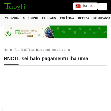
LÍNGUA
Togg
VARANDA
MUNISÍPIU
ELEISAUN
POLÍTIKA
DEFEZA
SEGURANSA
Home
Tag: BNCTL sei halo pagamentu iha uma
BNCTL sei halo pagamentu iha uma