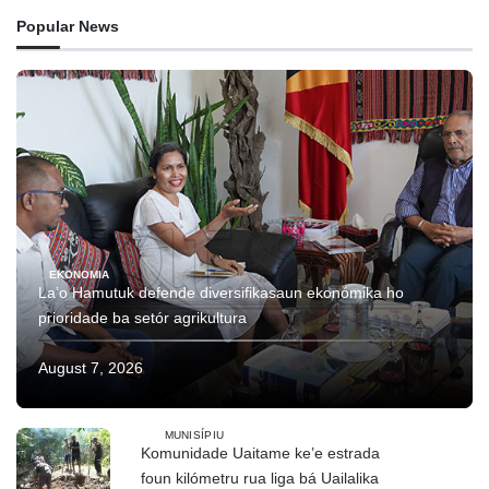
Popular News
EKONOMIA
La’o Hamutuk defende diversifikasaun ekonómika ho
prioridade ba setór agrikultura
August 7, 2026
MUNISÍPIU
Komunidade Uaitame ke’e estrada
foun kilómetru rua liga bá Uailalika