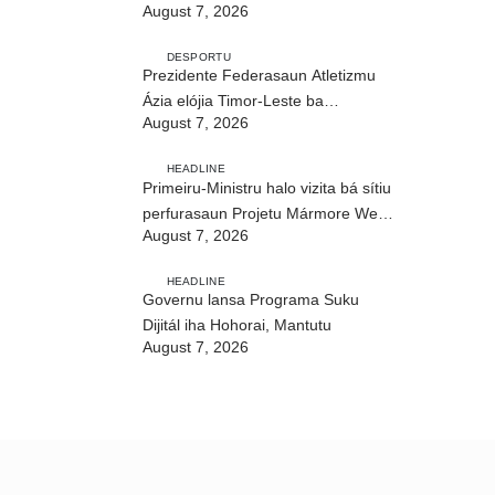
August 7, 2026
edukasaun
DESPORTU
Prezidente Federasaun Atletizmu
Ázia elójia Timor-Leste ba
August 7, 2026
realizasaun DIM 2026
HEADLINE
Primeiru-Ministru halo vizita bá sítiu
perfurasaun Projetu Mármore We-
August 7, 2026
uah iha Ilimanu
HEADLINE
Governu lansa Programa Suku
Dijitál iha Hohorai, Mantutu
August 7, 2026