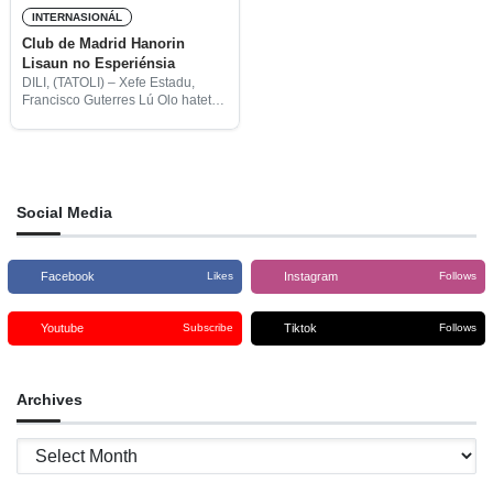
INTERNASIONÁL
Club de Madrid Hanorin
Lisaun no Esperiénsia
DILI, (TATOLI) – Xefe Estadu,
Francisco Guterres Lú Olo hateten
Club de Madrid hanorin lisaun
ne’ebé besik liu bá Timor-Leste
nia-esperiensía nasionál ne’ebé
ligadu ba balansu no
kooperasaun husi
Social Media
Facebook
Instagram
Likes
Follows
Youtube
Tiktok
Subscribe
Follows
Archives
Archives