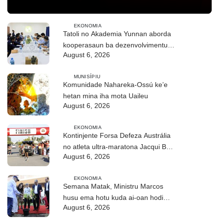
EKONOMIA
Tatoli no Akademia Yunnan aborda
kooperasaun ba dezenvolvimentu
August 6, 2026
no troka informasaun
MUNISÍPIU
Komunidade Nahareka-Ossú ke’e
hetan mina iha mota Uaileu
August 6, 2026
EKONOMIA
Kontinjente Forsa Defeza Austrália
no atleta ultra-maratona Jacqui Bell
August 6, 2026
partisipa DIM 2026
EKONOMIA
Semana Matak, Ministru Marcos
husu ema hotu kuda ai-oan hodi
August 6, 2026
proteje biodiversidade