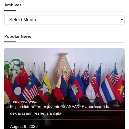
Archives
Archives
Popular News
INTERNASIONÁL
Filipina lidera forum juventude ASEAN: Elaborasaun ba
deklarasaun reziliénsia dijitál
August 6, 2026