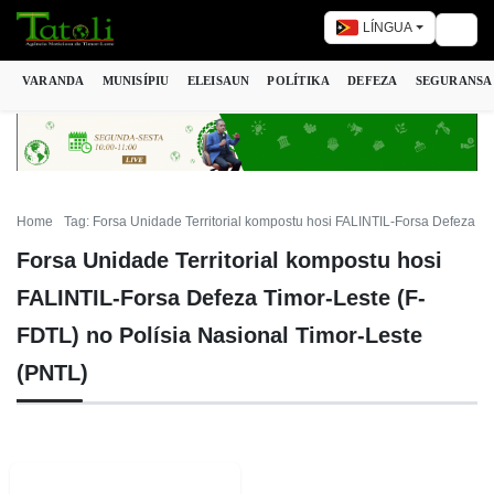
LÍNGUA
Togg
VARANDA
MUNISÍPIU
ELEISAUN
POLÍTIKA
DEFEZA
SEGURANSA
Home
Tag: Forsa Unidade Territorial kompostu hosi FALINTIL-Forsa Defeza Ti
Forsa Unidade Territorial kompostu hosi
FALINTIL-Forsa Defeza Timor-Leste (F-
FDTL) no Polísia Nasional Timor-Leste
(PNTL)