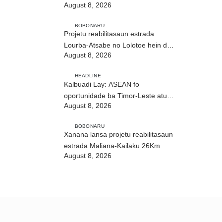
August 8, 2026
ho fuan”
BOBONARU
Projetu reabilitasaun estrada
Lourba-Atsabe no Lolotoe hein de’it
August 8, 2026
vistu tribunál
HEADLINE
Kalbuadi Lay: ASEAN fo
oportunidade ba Timor-Leste atu
August 8, 2026
aselera transformasaun ekonómika
BOBONARU
Xanana lansa projetu reabilitasaun
estrada Maliana-Kailaku 26Km
August 8, 2026