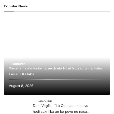
Popular News
EKONOMIA
Xanana hala’o vizita-haree direta Fósil Iktosauru iha Foho
Lesululi Kailaku
August 8, 2026
HEADLINE
Dom Virgílio: “Lú Olo hadomi povu
hodi sakrifika an ba povu no nasaun