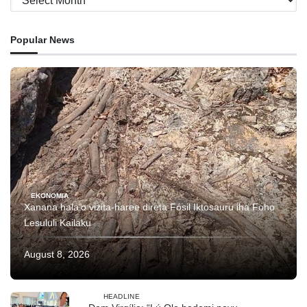
Popular News
EKONOMIA
Xanana hala’o vizita-haree direta Fósil Iktosauru iha Foho
Lesululi Kailaku
August 8, 2026
HEADLINE