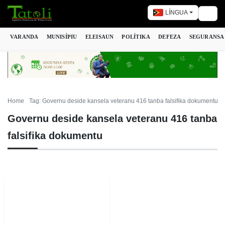
LÍNGUA
Togg
VARANDA
MUNISÍPIU
ELEISAUN
POLÍTIKA
DEFEZA
SEGURANSA
Home
Tag: Governu deside kansela veteranu 416 tanba falsifika dokumentu
Governu deside kansela veteranu 416 tanba
falsifika dokumentu