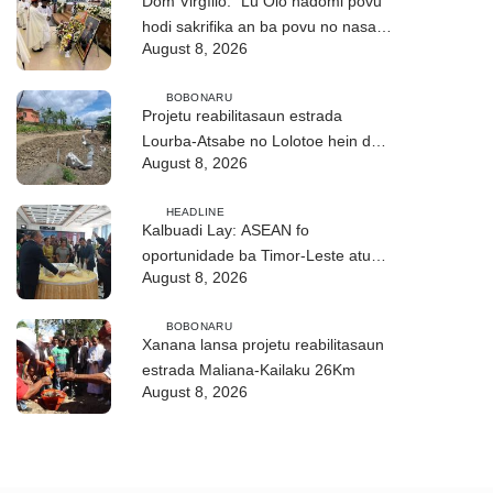
Dom Virgílio: “Lú Olo hadomi povu
hodi sakrifika an ba povu no nasaun
August 8, 2026
ho fuan”
BOBONARU
Projetu reabilitasaun estrada
Lourba-Atsabe no Lolotoe hein de’it
August 8, 2026
vistu tribunál
HEADLINE
Kalbuadi Lay: ASEAN fo
oportunidade ba Timor-Leste atu
August 8, 2026
aselera transformasaun ekonómika
BOBONARU
Xanana lansa projetu reabilitasaun
estrada Maliana-Kailaku 26Km
August 8, 2026