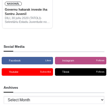
NASIONÁL
Governu hakarak investe iha
Sentru Juvenil
DILI, 30 jullu 2020 (TATOLI)-
Sekretáriu Estadu Juventude no
Desportu iha planu atu investe
maka’as ba Sentru Juvenil hodi
hodi prepara jogadór husi
selesaun nasionál sira barak
liután para bele
Social Media
Facebook
Instagram
Likes
Follows
Youtube
Tiktok
Subscribe
Follows
Archives
Archives