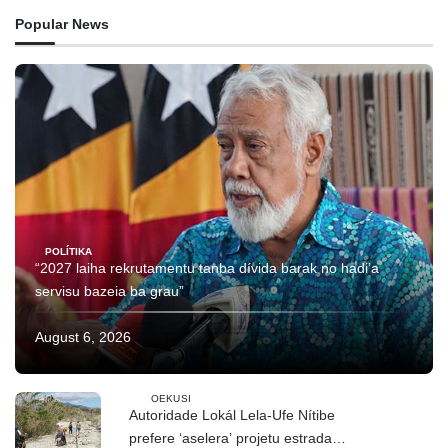
Popular News
POLÍTIKA
“2027 laiha rekrutamentu tanba dívida barak no hadi’a
servisu bazeia ba grau”
August 6, 2026
OEKUSI
Autoridade Lokál Lela-Ufe Nítibe
prefere ‘aselera’ projetu estrada