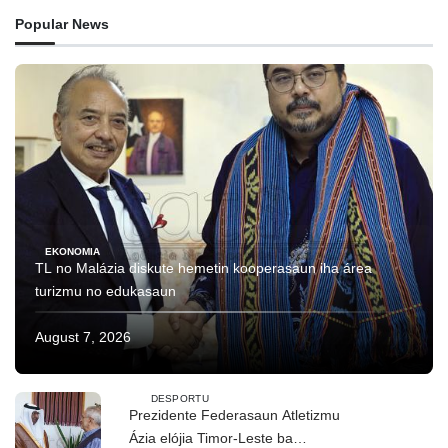
Popular News
EKONOMIA
TL no Malázia diskute hemetin kooperasaun iha área
turizmu no edukasaun
August 7, 2026
DESPORTU
Prezidente Federasaun Atletizmu
Ázia elójia Timor-Leste ba