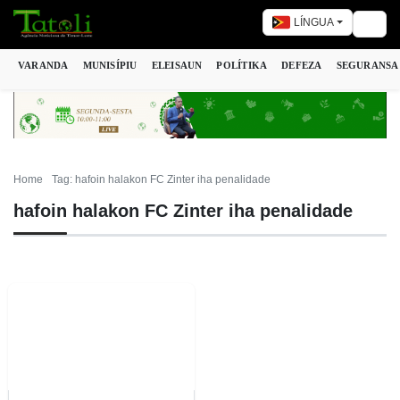
LÍNGUA
Togg
VARANDA
MUNISÍPIU
ELEISAUN
POLÍTIKA
DEFEZA
SEGURANSA
Home
Tag: hafoin halakon FC Zinter iha penalidade
hafoin halakon FC Zinter iha penalidade