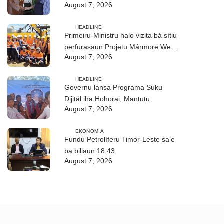
August 7, 2026
realizasaun DIM 2026
HEADLINE
Primeiru-Ministru halo vizita bá sítiu
perfurasaun Projetu Mármore We-
August 7, 2026
uah iha Ilimanu
HEADLINE
Governu lansa Programa Suku
Dijitál iha Hohorai, Mantutu
August 7, 2026
EKONOMIA
Fundu Petrolíferu Timor-Leste sa’e
ba billaun 18,43
August 7, 2026