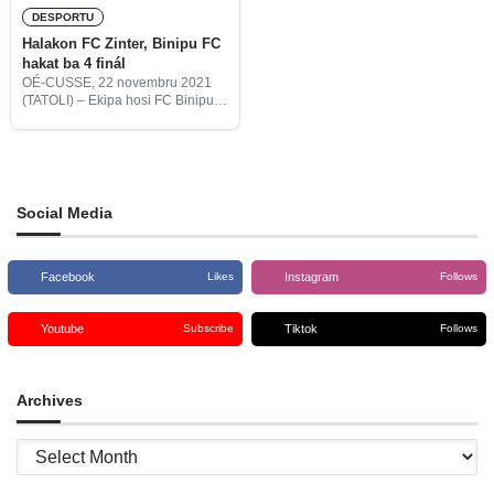
DESPORTU
Halakon FC Zinter, Binipu FC
hakat ba 4 finál
OÉ-CUSSE, 22 novembru 2021
(TATOLI) – Ekipa hosi FC Binipu
hakat ba 4 finál hafoin halakon
ekipa FC Zinter liuhosi
penalidade iha jogu Kopa
Assosiasaun Futeból Oé-Cusse
(AFO) sub-22
Social Media
Facebook
Instagram
Likes
Follows
Youtube
Tiktok
Subscribe
Follows
Archives
Archives