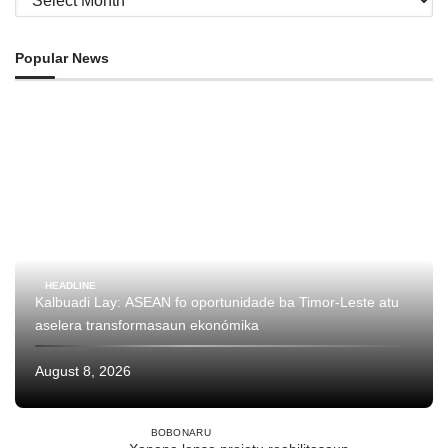
Popular News
HEADLINE
Kalbuadi Lay: ASEAN fo oportunidade ba Timor-Leste atu
aselera transformasaun ekonómika
August 8, 2026
BOBONARU