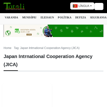
LÍNGUA
Togg
VARANDA
MUNISÍPIU
ELEISAUN
POLÍTIKA
DEFEZA
SEGURANSA
Home
Tag: Japan Intrnational Cooperation Agency (JICA)
Japan Intrnational Cooperation Agency
(JICA)