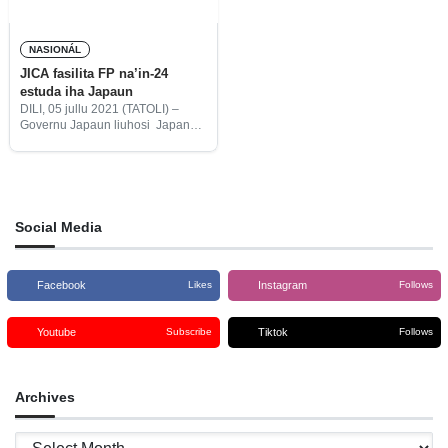
NASIONÁL
JICA fasilita FP na’in-24
estuda iha Japaun
DILI, 05 jullu 2021 (TATOLI) –
Governu Japaun liuhosi Japan
Intrnational Cooperation Agency
(JICA) estabelese ona akordu ho
Governu Timor-Leste hodi fasilita
Funsionáriu Públiku (FP) na’in-24
ba hasai sira-nia
Social Media
Facebook
Instagram
Likes
Follows
Youtube
Tiktok
Subscribe
Follows
Archives
Archives