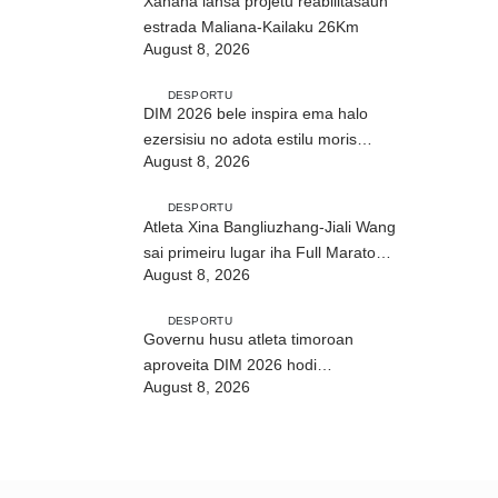
Xanana lansa projetu reabilitasaun
estrada Maliana-Kailaku 26Km
August 8, 2026
DESPORTU
DIM 2026 bele inspira ema halo
ezersisiu no adota estilu moris
August 8, 2026
saudável
DESPORTU
Atleta Xina Bangliuzhang-Jiali Wang
sai primeiru lugar iha Full Maratona
August 8, 2026
42Km
DESPORTU
Governu husu atleta timoroan
aproveita DIM 2026 hodi
August 8, 2026
dezenvolve kapasidade