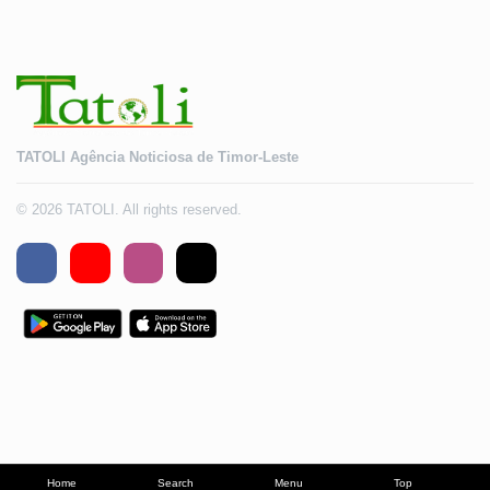
TATOLI Agência Noticiosa de Timor-Leste
© 2026 TATOLI. All rights reserved.
Home
Search
Menu
Top