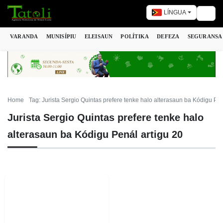
LÍNGUA
Togg
VARANDA
MUNISÍPIU
ELEISAUN
POLÍTIKA
DEFEZA
SEGURANSA
Home
Tag: Jurista Sergio Quintas prefere tenke halo alterasaun ba Kódigu Pen
Jurista Sergio Quintas prefere tenke halo
alterasaun ba Kódigu Penál artigu 20