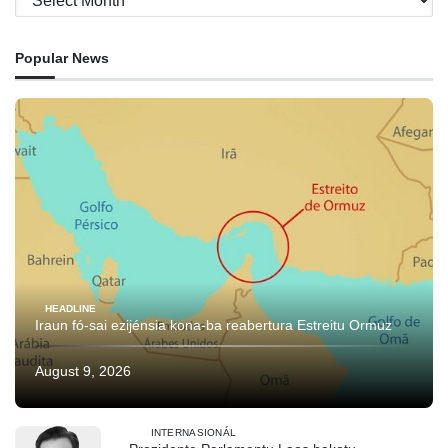
Popular News
HEADLINE
Iraun fó-sai ezijénsia kona-ba reabertura Estreitu Ormuz
August 9, 2026
INTERNASIONÁL