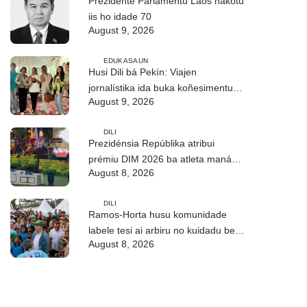
Prezidente Parlamentu Laos hakotu
iis ho idade 70
August 9, 2026
EDUKASAUN
Husi Dili bá Pekín: Viajen
jornalístika ida buka koñesimentu
August 9, 2026
foun (Parte I)
DILI
Prezidénsia Repúblika atribui
prémiu DIM 2026 ba atleta manán-
August 8, 2026
na’in sira
DILI
Ramos-Horta husu komunidade
labele tesi ai arbiru no kuidadu bee-
August 8, 2026
matan