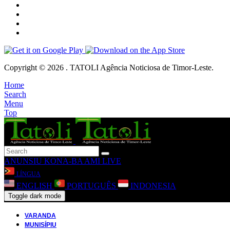
Copyright © 2026 . TATOLI Agência Noticiosa de Timor-Leste.
Home
Search
Menu
Top
ANUNSIU
KONA-BA AMI
LIVE
LÍNGUA
ENGLISH
PORTUGUÊS
INDONESIA
Toggle dark mode
VARANDA
MUNISÍPIU