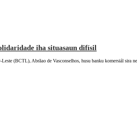
idaridade iha situasaun difísil
ste (BCTL), Abrãao de Vasconselhos, husu banku komersiál sira ne’eb