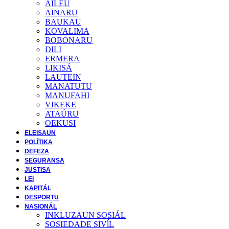
AILEU
AINARU
BAUKAU
KOVALIMA
BOBONARU
DILI
ERMERA
LIKISÁ
LAUTEIN
MANATUTU
MANUFAHI
VIKEKE
ATAÚRU
OEKUSI
ELEISAUN
POLÍTIKA
DEFEZA
SEGURANSA
JUSTISA
LEI
KAPITÁL
DESPORTU
NASIONÁL
INKLUZAUN SOSIÁL
SOSIEDADE SIVĺL